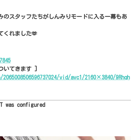
みのスタッフたちがしんみりモードに入る一幕もあ
くれました🫶
7845
ついてきます ]
o/2065008506596737024/vid/avc1/2160×3840/9Rhqh
XT was configured