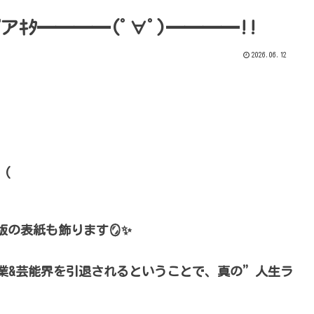
ｷﾀ━━━━(ﾟ∀ﾟ)━━━━!!
2026.06.12
 (
の表紙も飾ります🪞✨
を卒業&芸能界を引退されるということで、真の”人生ラ