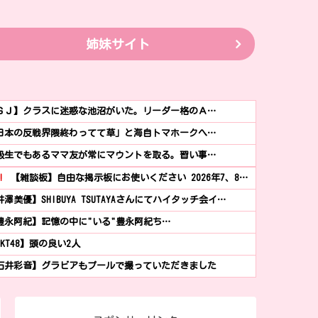
姉妹サイト
ＧＪ】クラスに迷惑な池沼がいた。リーダー格のＡ…
日本の反戦界隈終わってて草」と海自トマホークへ…
級生でもあるママ友が常にマウントを取る。習い事…
!
【雑談板】自由な掲示板にお使いください 2026年7、8…
井澤美優】SHIBUYA TSUTAYAさんにてハイタッチ会イ…
豊永阿紀】記憶の中に"いる"豊永阿紀ち…
HKT48】頭の良い2人
石井彩音】グラビアもプールで撮っていただきました