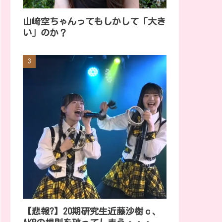
山﨑空ちゃんってもしかして「大き
い」のか？
【悲報?】20期研究生近藤沙樹ｃ、