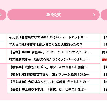
AKB公式
秋元康「自信無さげでスキルの低いショートカットを…
【
ずんってKLP移籍する前からこんなに人気あったの？
「
【吉報】AKB48 伊藤百花 =LOVE とILLITのセンターに…
同
行天優莉奈さん「私は元々KLPに行くメンバーには入っ…
NEW
【櫻坂46】映像も！山﨑天、ギターをかき鳴らし開会…
【
【衝撃】AKB48伊藤百花さん、CMオファーが殺到！CM女…
【
【日向坂46】今回はなんと...!! 宮崎県 各市町村との…
【
【画像】井上和の下半身、「着衣」と「ビキニ」を比…
【