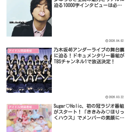
迫る10000字インタビューは必見
だよ！
2026.04.02
乃木坂46アンダーライブの舞台裏
アイドル関連最新リリース
に迫る！ドキュメンタリー番組が
TBSチャンネル1で放送決定！
2026.03.22
Sugar♡Holic、初の冠ラジオ番組
アイドル関連最新リリース
がスタート！「ききみみ♡ほりっ
くハウス」でメンバーの素顔に迫
る！