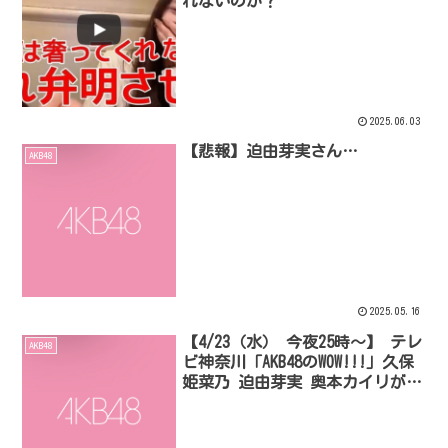
れないのか？
2025.06.03
【悲報】迫由芽実さん…
AKB48
2025.05.16
【4/23（水） 今夜25時～】 テレ
AKB48
ビ神奈川「AKB48のWOW!!!｣ 久保
姫菜乃 迫由芽実 奥本カイリが番
組Dになりきってロケハンに挑戦