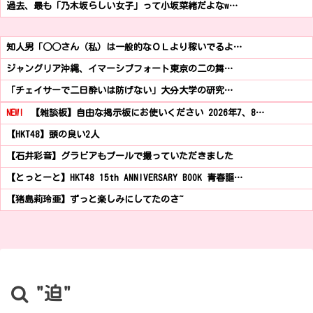
過去、最も「乃木坂らしい女子」って小坂菜緒だよなw…
知人男「○○さん（私）は一般的なＯＬより稼いでるよ…
ジャングリア沖縄、イマーシブフォート東京の二の舞…
「チェイサーで二日酔いは防げない」大分大学の研究…
NEW!
【雑談板】自由な掲示板にお使いください 2026年7、8…
【HKT48】頭の良い2人
【石井彩音】グラビアもプールで撮っていただきました
【とっとーと】HKT48 15th ANNIVERSARY BOOK 青春謳…
【猪島莉玲亜】ずっと楽しみにしてたのさ~
"迫"