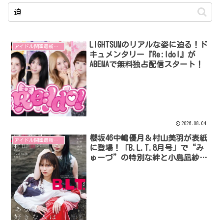
LIGHTSUMのリアルな姿に迫る！ド
アイドル関連最新リリース
キュメンタリー『Re:Idol』が
ABEMAで無料独占配信スタート！
2026.08.04
櫻坂46中嶋優月＆村山美羽が表紙
アイドル関連最新リリース
に登場！「B.L.T.8月号」で“み
ゅーづ”の特別な絆と小島凪紗の
「今」に迫る！