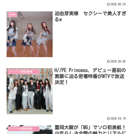
2026.06.24
迫由芽実様 セクシーで美人すぎ
AKB48
るw
2026.06.09
H//PE Princess、デビュー直前の
アイドル関連最新リリース
素顔に迫る密着特番がMTVで放送
決定！
2026.05.15
重岡大毅が「MG」でソロ初表紙！
アイドル関連最新リリース
少年らしさ全開の魅力とリアルに