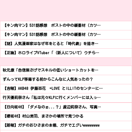
【キン肉マン】531話感想 ポストの中の緩衝材（カツ…
【キン肉マン】531話感想 ポストの中の緩衝材（カツ…
【謎】人気漫画家はなぜ年をとると「時代劇」を描き…
【正論】ホロライブVTuber「（新人について）ウチら…
秋元康「自信無さげでスキルの低いショートカットを…
ずんってKLP移籍する前からこんなに人気あったの？
【吉報】AKB48 伊藤百花 =LOVE とILLITのセンターに…
行天優莉奈さん「私は元々KLPに行くメンバーには入っ…
【日向坂46】「ダメなのぉ...？」渡辺莉奈さん、写真…
【櫻坂46】村山美羽、まさかの場所で見つかる
【朗報】ガチのおひさまの本棚、ガチでエグいwwwwwwww