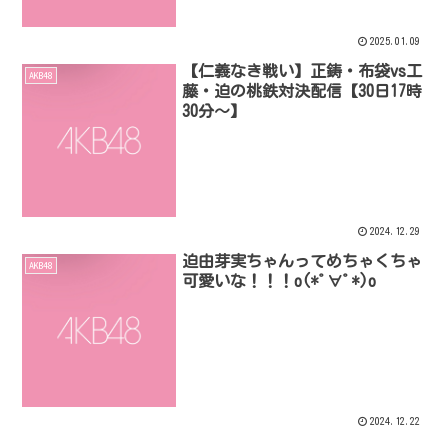
2025.01.09
【仁義なき戦い】正鋳・布袋vs工
AKB48
藤・迫の桃鉄対決配信【30日17時
30分～】
2024.12.29
迫由芽実ちゃんってめちゃくちゃ
AKB48
可愛いな！！！o(*ﾟ∀ﾟ*)o
2024.12.22