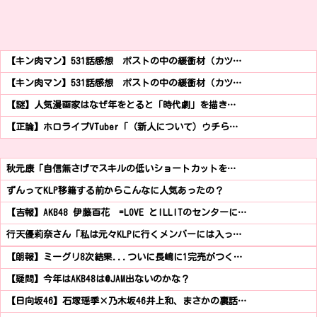
【キン肉マン】531話感想 ポストの中の緩衝材（カツ…
【キン肉マン】531話感想 ポストの中の緩衝材（カツ…
【謎】人気漫画家はなぜ年をとると「時代劇」を描き…
【正論】ホロライブVTuber「（新人について）ウチら…
秋元康「自信無さげでスキルの低いショートカットを…
ずんってKLP移籍する前からこんなに人気あったの？
【吉報】AKB48 伊藤百花 =LOVE とILLITのセンターに…
行天優莉奈さん「私は元々KLPに行くメンバーには入っ…
【朗報】ミーグリ8次結果...ついに長嶋に1完売がつく…
【疑問】今年はAKB48は@JAM出ないのかな？
【日向坂46】石塚瑶季×乃木坂46井上和、まさかの裏話…