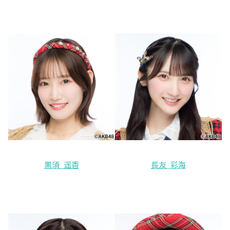
黒須 遥香
長友 彩海