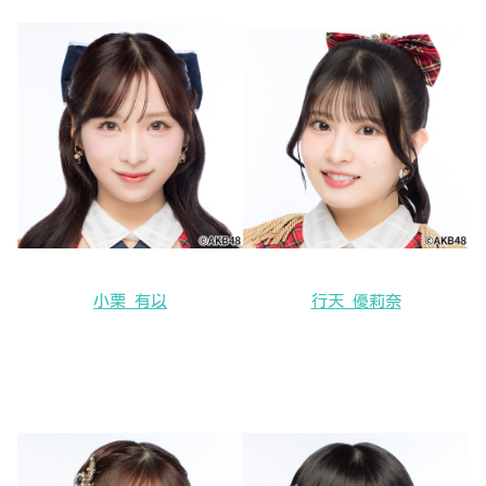
小栗 有以
行天 優莉奈