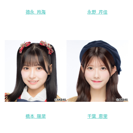
徳永 羚海
永野 芹佳
橋本 陽菜
千葉 恵里