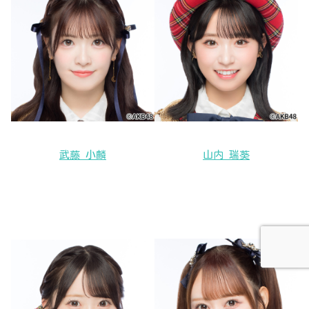
武藤 小麟
山内 瑞葵