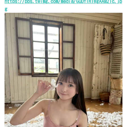
https://pbs.twimg.com/media/GuDfIRIWgAAM2Ic.jp
g