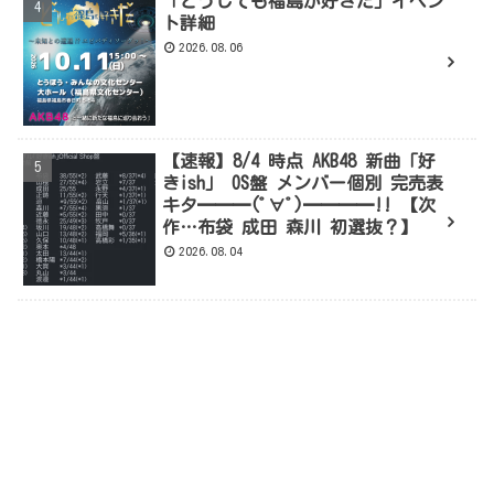
「どうしても福島が好きだ」イベン
ト詳細
2026.08.06
【速報】8/4 時点 AKB48 新曲「好
きish」 OS盤 メンバー個別 完売表
キタ━━━(ﾟ∀ﾟ)━━━━!! 【次
作…布袋 成田 森川 初選抜？】
2026.08.04