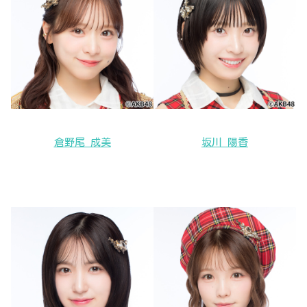
倉野尾 成美
坂川 陽香