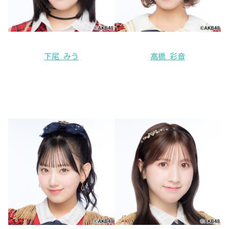
下尾 みう
髙橋 彩音