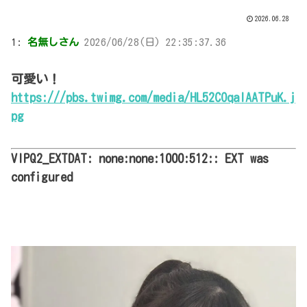
2026.06.28
1:
名無しさん
2026/06/28(日) 22:35:37.36
可愛い！
https:///pbs.twimg.com/media/HL52COqaIAATPuK.j
pg
VIPQ2_EXTDAT: none:none:1000:512:: EXT was
configured