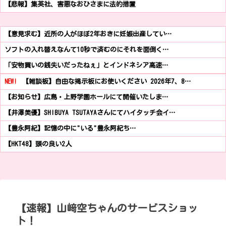
【悲報】集英社、害悪なおひさまに法的措置
【意見求む】近所の人がほぼ2年おきに妊娠出産してい…
ソフトの入れ替えなんて10秒で済むのにそれを面倒く…
「安物買いの銭失いだったねぇ」とインドネシア高速…
NEW!
【雑談板】自由な掲示板にお使いください 2026年7、8…
【お知らせ】広島・上野学園ホールにて開催いたしま…
【井澤美優】SHIBUYA TSUTAYAさんにてハイタッチ会イ…
【豊永阿紀】記憶の中に"いる"豊永阿紀ち…
【HKT48】頭の良い2人
【速報】山﨑空ちゃんのサービスショッ
ト！