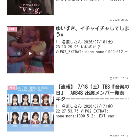
ュールって半端ないんだな…まじ尊敬
2026.06.20
ゆいずき、イチャイチャしてしま
AKB48
うw
1: 名無しさん 2026/07/18(土)
23:13:29.96 いいのか？
VIPQ2_EXTDAT: none:none:1000:512::
EXT was configured
2026.07.19
【速報】 7/18 (土) TBS『音楽の
AKB48
日』 AKB48 出演メンバー発表
キターーーーーーーーーーーーー
ー
1: 名無しさん 2026/07/17(金)
22:27:53.76 VIPQ2_EXTDAT:
none:none:1000:512:: EXT was
configured
2026.07.18