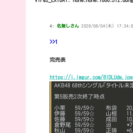
VIPQ2_EXTDAT: none:none:1000:512:don
4:
名無しさん
2026/06/04(木) 17:34:0
>>1
完売表
https://i.imgur.com/8lDLUdw.jpe