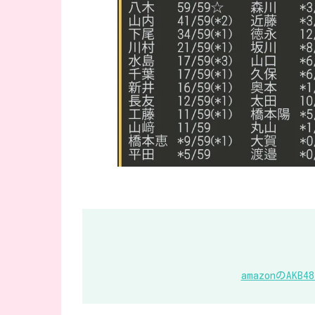
amazonのA