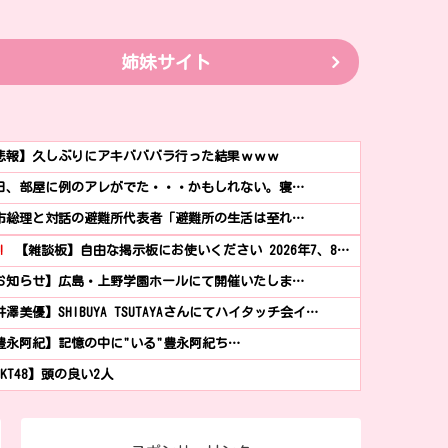
姉妹サイト
悲報】久しぶりにアキバババラ行った結果ｗｗｗ
日、部屋に例のアレがでた・・・かもしれない。寝…
市総理と対話の避難所代表者「避難所の生活は至れ…
!
【雑談板】自由な掲示板にお使いください 2026年7、8…
お知らせ】広島・上野学園ホールにて開催いたしま…
井澤美優】SHIBUYA TSUTAYAさんにてハイタッチ会イ…
豊永阿紀】記憶の中に"いる"豊永阿紀ち…
HKT48】頭の良い2人