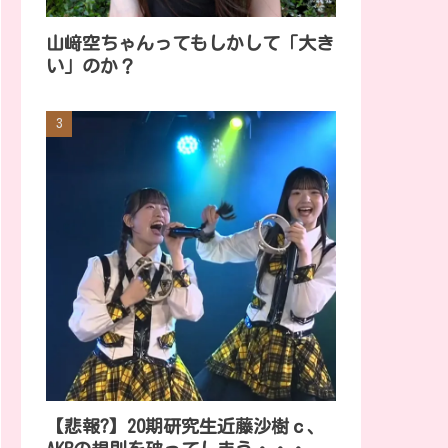
山﨑空ちゃんってもしかして「大き
い」のか？
【悲報?】20期研究生近藤沙樹ｃ、