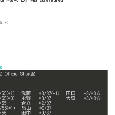
guri=0/4: EXT was configured
5.70
g