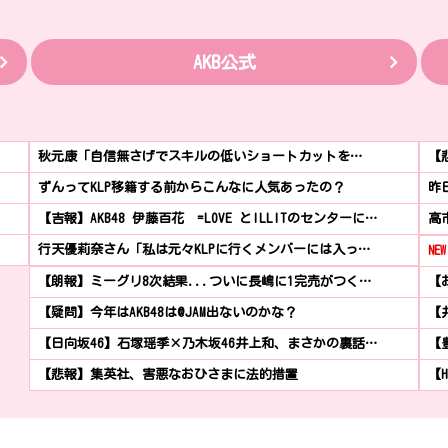
AKB公式
秋元康「自信無さげでスキルの低いショートカットを…
【
ずんってKLP移籍する前からこんなに人気あったの？
昨
【吉報】AKB48 伊藤百花 =LOVE とILLITのセンターに…
高
行天優莉奈さん「私は元々KLPに行くメンバーには入っ…
NEW
【朗報】ミーグリ8次結果...ついに長嶋に1完売がつく…
【
【疑問】今年はAKB48は@JAM出ないのかな？
【
【日向坂46】石塚瑶季×乃木坂46井上和、まさかの裏話…
【
【悲報】集英社、害悪なおひさまに法的措置
【