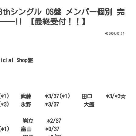
 68thシングル OS盤 メンバー個別 完
━━━!! 【最終受付！！】
2026.06.04
ial Shop盤
*1) 武藤 *3/37(*1) 田口 *3/*3☆
55(*3) 永野 *3/37 大盛
0/55 岩立 *2/37
*1) 畠山 *0/37