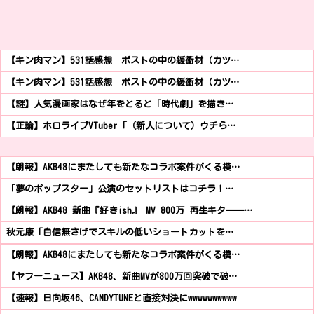
【キン肉マン】531話感想 ポストの中の緩衝材（カツ…
【キン肉マン】531話感想 ポストの中の緩衝材（カツ…
【謎】人気漫画家はなぜ年をとると「時代劇」を描き…
【正論】ホロライブVTuber「（新人について）ウチら…
【朗報】AKB48にまたしても新たなコラボ案件がくる模…
「夢のポップスター」公演のセットリストはコチラ！…
【朗報】AKB48 新曲『好きish』 MV 800万 再生キタ━━…
秋元康「自信無さげでスキルの低いショートカットを…
【朗報】AKB48にまたしても新たなコラボ案件がくる模…
【ヤフーニュース】AKB48、新曲MVが800万回突破で破…
【速報】日向坂46、CANDYTUNEと直接対決にwwwwwwwwww