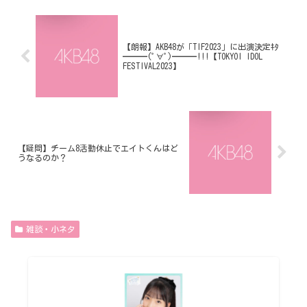
【朗報】AKB48が「TIF2023」に出演決定ｷﾀ
━━━(ﾟ∀ﾟ)━━━!!!【TOKYOI IDOL
FESTIVAL2023】
【疑問】チーム8活動休止でエイトくんはど
うなるのか？
雑談・小ネタ