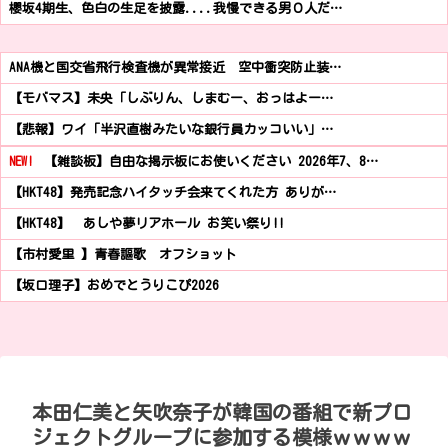
櫻坂4期生、色白の生足を披露....我慢できる男０人だ…
ANA機と国交省飛行検査機が異常接近 空中衝突防止装…
【モバマス】未央「しぶりん、しまむー、おっはよー…
【悲報】ワイ「半沢直樹みたいな銀行員カッコいい」…
NEW!
【雑談板】自由な掲示板にお使いください 2026年7、8…
【HKT48】発売記念ハイタッチ会来てくれた方 ありが…
【HKT48】 あしや夢リアホール お笑い祭り!!
【市村愛里 】青春謳歌 オフショット
【坂口理子】おめでとうりこぴ2026
本田仁美と矢吹奈子が韓国の番組で新プロ
ジェクトグループに参加する模様ｗｗｗｗ