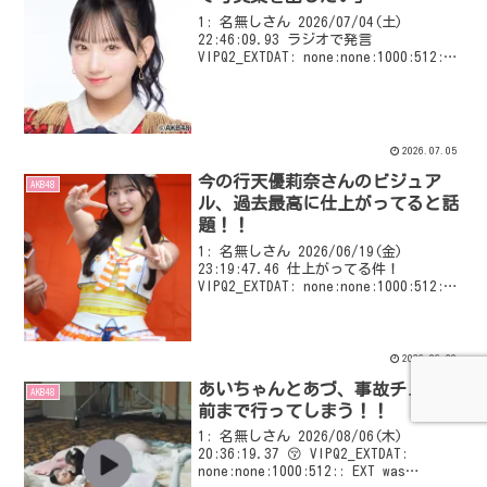
1: 名無しさん 2026/07/04(土)
22:46:09.93 ラジオで発言
VIPQ2_EXTDAT: none:none:1000:512::
EXT was configured
2026.07.05
今の行天優莉奈さんのビジュア
AKB48
ル、過去最高に仕上がってると話
題！！
1: 名無しさん 2026/06/19(金)
23:19:47.46 仕上がってる件！
VIPQ2_EXTDAT: none:none:1000:512::
EXT was configured
2026.06.20
あいちゃんとあづ、事故チュー寸
AKB48
前まで行ってしまう！！
1: 名無しさん 2026/08/06(木)
20:36:19.37 😚 VIPQ2_EXTDAT:
none:none:1000:512:: EXT was