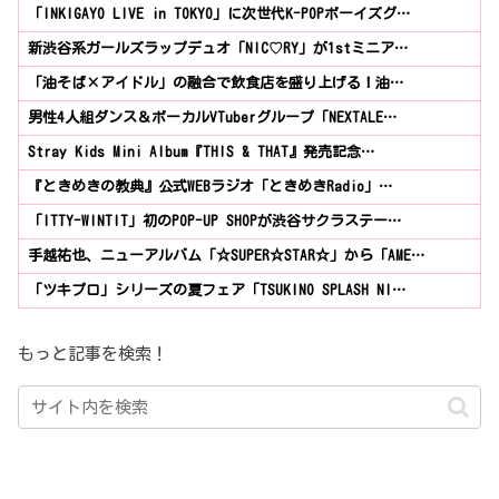
「INKIGAYO LIVE in TOKYO」に次世代K-POPボーイズグ…
新渋谷系ガールズラップデュオ「NIC♡RY」が1stミニア…
「油そば×アイドル」の融合で飲食店を盛り上げる！油…
男性4人組ダンス＆ボーカルVTuberグループ「NEXTALE…
Stray Kids Mini Album『THIS & THAT』発売記念…
『ときめきの教典』公式WEBラジオ「ときめきRadio」…
「ITTY-WINTIT」初のPOP-UP SHOPが渋谷サクラステー…
手越祐也、ニューアルバム「☆SUPER☆STAR☆」から「AME…
「ツキプロ」シリーズの夏フェア「TSUKINO SPLASH NI…
もっと記事を検索！