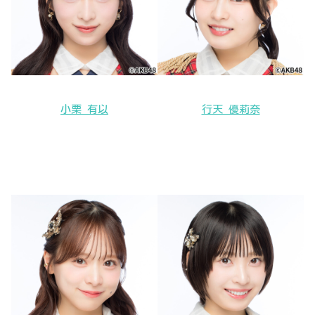
小栗 有以
行天 優莉奈