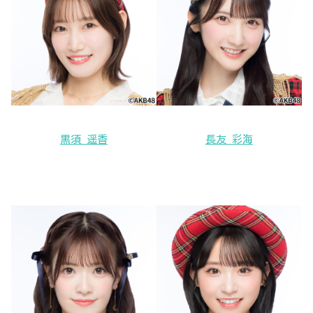
黒須 遥香
長友 彩海