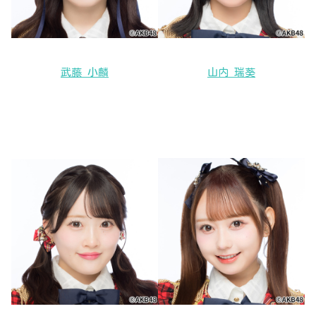
武藤 小麟
山内 瑞葵