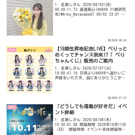
1: 名無しさん 2026/08/03(月)
00:49:11.72 渡邉葵心(AKB48 21期研究
生)@Kiko_Watanabe07 08/02 23:01 ♡
生 誕 セ レ モ ニ ー ♡ ありがとうご
ざいました🌻 想像以上にたく...
2026.08.03
【19期生昇格記念LIVE】ぺりっと
AKB48
めくってチャンス到来!?「 ぺり
ちゃんくじ」販売のご案内
1: 名無しさん 2026/07/07(火)
19:08:47.19 日頃よりAKB48へ温かいご
声援をいただき、誠にありがとうござい
ます。 いよいよ今週末、7月11日(土)・
12日(日)に開催いたします、「19期生昇
格記念LIVE ～次の...
2026.07.07
「どうしても福島が好きだ」イベ
AKB48
ント詳細
1: 名無しさん 2026/08/06(木)
15:30:51.88 開催期間 2026年10月11日
（日） 開催時間 イベント全体開催時
間 13:00～19:00 （13:00より、ホワイ