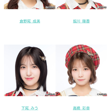
倉野尾 成美
坂川 陽香
下尾 みう
髙橋 彩音