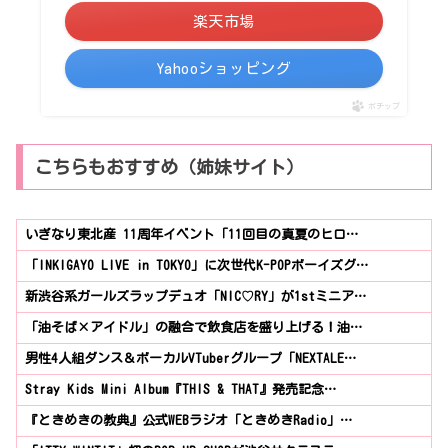
楽天市場
Yahooショッピング
ポチップ
こちらもおすすめ（姉妹サイト）
いぎなり東北産 11周年イベント「11回目の真夏のヒロ…
「INKIGAYO LIVE in TOKYO」に次世代K-POPボーイズグ…
新渋谷系ガールズラップデュオ「NIC♡RY」が1stミニア…
「油そば×アイドル」の融合で飲食店を盛り上げる！油…
男性4人組ダンス＆ボーカルVTuberグループ「NEXTALE…
Stray Kids Mini Album『THIS & THAT』発売記念…
『ときめきの教典』公式WEBラジオ「ときめきRadio」…