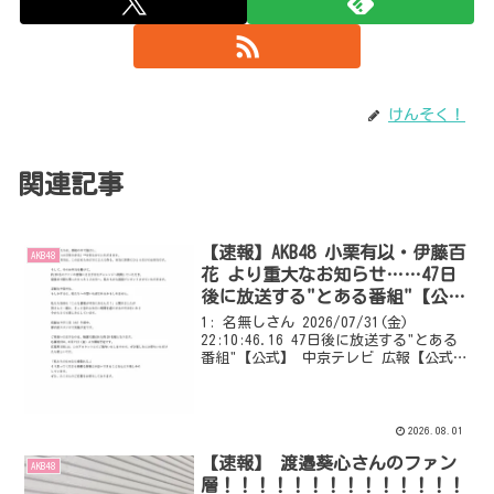
けんそく！
関連記事
【速報】AKB48 小栗有以・伊藤百
AKB48
花 より重大なお知らせ……47日
後に放送する"とある番組"【公
式】
1: 名無しさん 2026/07/31(金)
22:10:46.16 47日後に放送する"とある
番組"【公式】 中京テレビ 広報【公式】
@FAnDOmSbattl AKB48小栗有以・伊藤百
花より いつも応援してくださる皆様へ。
VIPQ...
2026.08.01
【速報】 渡邉葵心さんのファン
AKB48
層！！！！！！！！！！！！！！