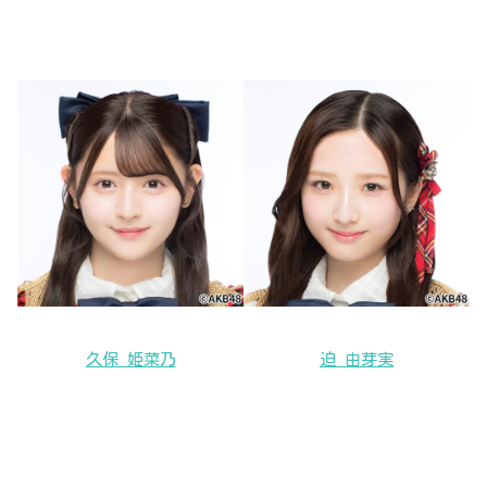
久保 姫菜乃
迫 由芽実