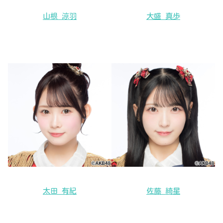
山根 涼羽
大盛 真歩
太田 有紀
佐藤 綺星