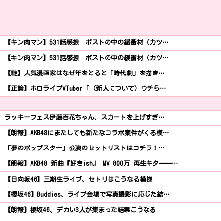
【キン肉マン】531話感想 ポストの中の緩衝材（カツ…
【キン肉マン】531話感想 ポストの中の緩衝材（カツ…
【謎】人気漫画家はなぜ年をとると「時代劇」を描き…
【正論】ホロライブVTuber「（新人について）ウチら…
ラッキーフェス伊藤百花ちゃん、スカートを上げすぎ…
【朗報】AKB48にまたしても新たなコラボ案件がくる模…
「夢のポップスター」公演のセットリストはコチラ！…
【朗報】AKB48 新曲『好きish』 MV 800万 再生キタ━━…
【日向坂46】三期生ライブ、セトリはこうなる模様
【櫻坂46】Buddies、ライブ会場で写真撮影に応じた結…
【朗報】櫻坂46、デカい3人が集まった結果こうなる