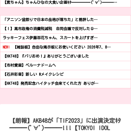
【素ちゃん】ちゃんひなの大食い企画ｷﾀ━━━━━(ﾟ∀ﾟ)━━━…
「アニソン盆祭りで日本の品格が落ちた」と酷評した…
【！】高市政権の消費税減税 合同会議で反対した９…
ラッキーフェス伊藤百花ちゃん、スカートを上げすぎ…
NEW!
【雑談板】自由な掲示板にお使いください 2026年7、8…
【HKT48】『バリおめ！』ありがとうございました
【市村愛里】ベルーナドームへ
【石井彩音】新しい #メイクレシピ
【HKT48】発売記念ハイタッチ会来てくれた方 ありが…
【朗報】AKB48が「TIF2023」に出演決定ｷﾀ
━━━(ﾟ∀ﾟ)━━━!!!【TOKYOI IDOL