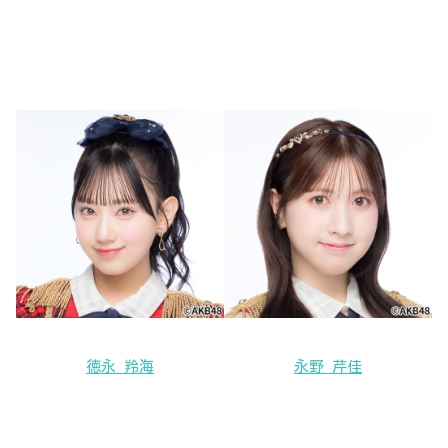
徳永 羚海
永野 芹佳