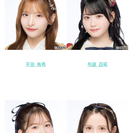
平田 侑希
布袋 百椛