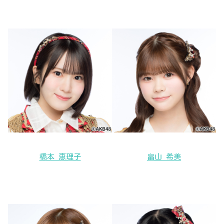
橋本 恵理子
畠山 希美