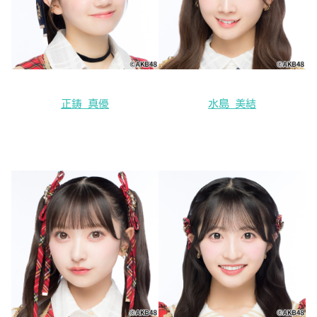
正鋳 真優
水島 美結