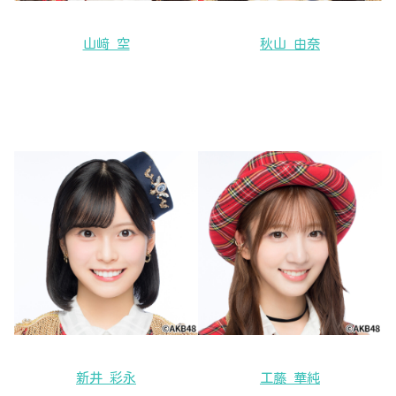
山﨑 空
秋山 由奈
新井 彩永
工藤 華純