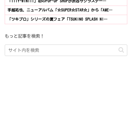
「ITTY-WINTIT」初のPOP-UP SHOPが渋谷サクラステー…
手越祐也、ニューアルバム「☆SUPER☆STAR☆」から「AME…
「ツキプロ」シリーズの夏フェア「TSUKINO SPLASH NI…
もっと記事を検索！