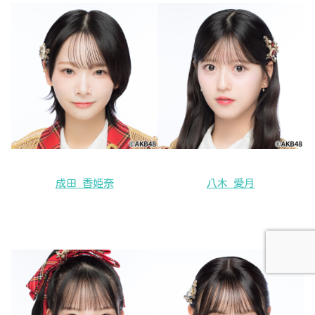
成田 香姫奈
八木 愛月