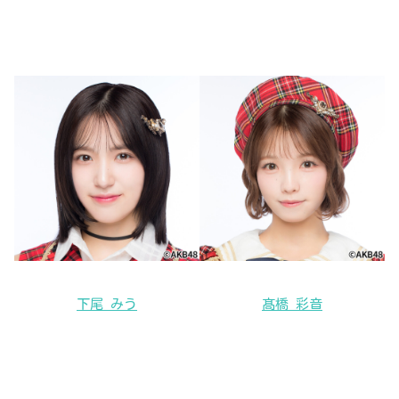
下尾 みう
髙橋 彩音