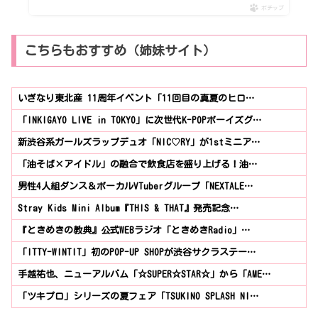
ポチップ
こちらもおすすめ（姉妹サイト）
いぎなり東北産 11周年イベント「11回目の真夏のヒロ…
「INKIGAYO LIVE in TOKYO」に次世代K-POPボーイズグ…
新渋谷系ガールズラップデュオ「NIC♡RY」が1stミニア…
「油そば×アイドル」の融合で飲食店を盛り上げる！油…
男性4人組ダンス＆ボーカルVTuberグループ「NEXTALE…
Stray Kids Mini Album『THIS & THAT』発売記念…
『ときめきの教典』公式WEBラジオ「ときめきRadio」…
「ITTY-WINTIT」初のPOP-UP SHOPが渋谷サクラステー…
手越祐也、ニューアルバム「☆SUPER☆STAR☆」から「AME…
「ツキプロ」シリーズの夏フェア「TSUKINO SPLASH NI…