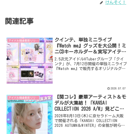
けんそく！
関連記事
クインテ、単独ミニライブ
アイドル関連最新リリース
『Watch me』グッズを大公開！ミ
ニCDキーホルダー＆実写アイテム
初登場！
2.5次元アイドルVTuberグループ「クイ
ンテ」が、7月12日開催の単独ミニライブ
『Watch me』で販売するオリジナルグッ
ズを一挙公開！新曲の世界観を表現した
ミニCDキーホルダーや、初の試みとなる
メンバーの実写チェキ・缶バッジなど、
ファンにはたまらないアイテムが盛りだ
2026.07.07
くさんです。
【関コレ】豪華アーティスト＆モ
アイドル関連最新リリース
デルが大集結！「KANSAI
COLLECTION 2026 A/W」見どころ
大公開！
2026年8月13日(木)に京セラドーム大阪
で開催される「KANSAI COLLECTION
2026 AUTUMN＆WINTER」の全貌が明らか
に！国内外のトップアーティストによる