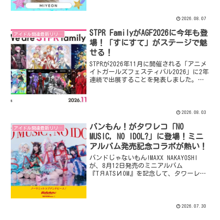
ライブパフォーマンスから、100名を超え
る豪華モデル・ゲストが彩るファッショ
ンステージ、さらにはスペシャルなコラ
2026.08.07
ボ企画まで、見どころ満載のイベント内
STPR FamilyがAGF2026に今年も登
容を紹介します。
アイドル関連最新リリース
場！「すにすて」がステージで魅
せる！
STPRが2026年11月に開催される「アニメ
イトガールズフェスティバル2026」に2年
連続で出展することを発表しました。今
年はSTPR Family全6グループがブースを
彩り、2.5次元歌い手アイドルグループ
「すにすて - SneakerStep」がステージ
に登場し、イベントを盛り上げます。
2026.08.03
バンもん！がタワレコ「NO
アイドル関連最新リリース
MUSIC, NO IDOL?」に登場！ミニ
アルバム発売記念コラボが熱い！
バンドじゃないもん!MAXX NAKAYOSHI
が、8月12日発売のミニアルバム
『TЯATSИOM』を記念して、タワーレコ
ードのアイドル企画「NO MUSIC, NO
IDOL?」とコラボレーション。8月11日よ
り対象店舗でコラボポスターが掲示さ
れ、アルバム購入者には特典としてポス
2026.07.30
ターやスマホサイズステッカーがプレゼ