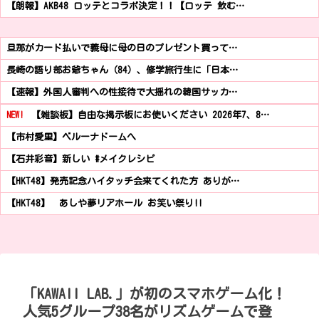
【朗報】AKB48 ロッテとコラボ決定！！【ロッテ 飲む…
旦那がカード払いで義母に母の日のプレゼント買って…
長崎の語り部お爺ちゃん（84）、修学旅行生に「日本…
【速報】外国人審判への性接待で大揺れの韓国サッカ…
NEW!
【雑談板】自由な掲示板にお使いください 2026年7、8…
【市村愛里】ベルーナドームへ
【石井彩音】新しい #メイクレシピ
【HKT48】発売記念ハイタッチ会来てくれた方 ありが…
【HKT48】 あしや夢リアホール お笑い祭り!!
「KAWAII LAB.」が初のスマホゲーム化！
人気5グループ38名がリズムゲームで登