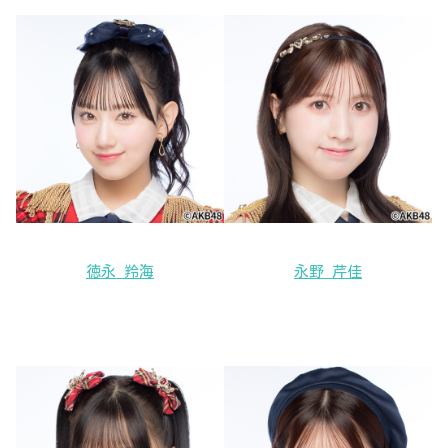
徳永 羚海
永野 芹佳