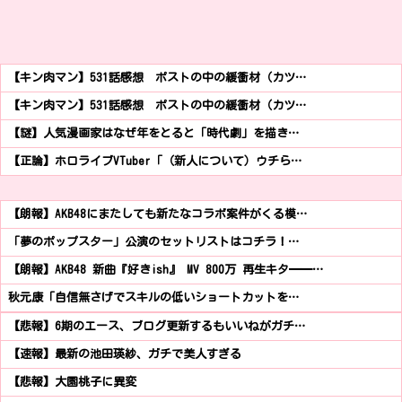
【キン肉マン】531話感想 ポストの中の緩衝材（カツ…
【キン肉マン】531話感想 ポストの中の緩衝材（カツ…
【謎】人気漫画家はなぜ年をとると「時代劇」を描き…
【正論】ホロライブVTuber「（新人について）ウチら…
【朗報】AKB48にまたしても新たなコラボ案件がくる模…
「夢のポップスター」公演のセットリストはコチラ！…
【朗報】AKB48 新曲『好きish』 MV 800万 再生キタ━━…
秋元康「自信無さげでスキルの低いショートカットを…
【悲報】6期のエース、ブログ更新するもいいねがガチ…
【速報】最新の池田瑛紗、ガチで美人すぎる
【悲報】大園桃子に異変