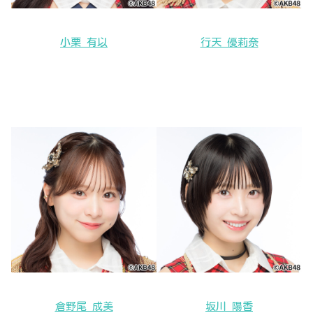
小栗 有以
行天 優莉奈
倉野尾 成美
坂川 陽香