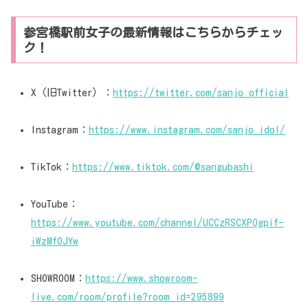
参宮橋駅前女子の最新情報はこちらからチェッ
ク！
X（旧Twitter）：
https://twitter.com/sanjo_official
Instagram：
https://www.instagram.com/sanjo_idol/
TikTok：
https://www.tiktok.com/@sangubashi
YouTube：
https://www.youtube.com/channel/UCCzRSCXPOgpif-
iWzMfOJYw
SHOWROOM：
https://www.showroom-
live.com/room/profile?room_id=295899