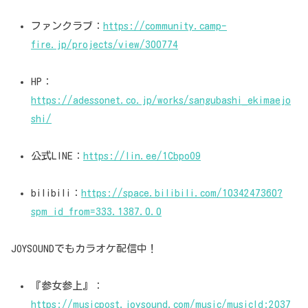
ファンクラブ：
https://community.camp-
fire.jp/projects/view/300774
HP：
https://adessonet.co.jp/works/sangubashi_ekimaejo
shi/
公式LINE：
https://lin.ee/1CbpoO9
bilibili：
https://space.bilibili.com/1034247360?
spm_id_from=333.1387.0.0
JOYSOUNDでもカラオケ配信中！
『参女参上』：
https://musicpost.joysound.com/music/musicId:2037