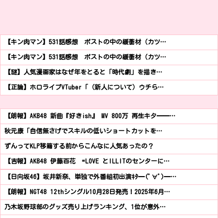
【キン肉マン】531話感想 ポストの中の緩衝材（カツ…
【キン肉マン】531話感想 ポストの中の緩衝材（カツ…
【謎】人気漫画家はなぜ年をとると「時代劇」を描き…
【正論】ホロライブVTuber「（新人について）ウチら…
【朗報】AKB48 新曲『好きish』 MV 800万 再生キタ━━…
秋元康「自信無さげでスキルの低いショートカットを…
ずんってKLP移籍する前からこんなに人気あったの？
【吉報】AKB48 伊藤百花 =LOVE とILLITのセンターに…
【日向坂46】坂井新奈、単独で外番組初出演ｷﾀ━(ﾟ∀ﾟ)━…
【朗報】NGT48 12thシングル10月28日発売！2025年6月…
乃木坂野球部のグッズ売り上げランキング、1位が意外…