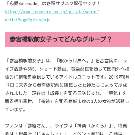
「恋愛Serenade」は各種サブスク配信中です！
https://www.tunecore.co.jp/artists/sanjo?
artistPagePath=sanjo
参宮橋駅前女子ってどんなグループ？
『参宮橋駅前女子』は、「駅から世界へ。」を合言葉に、ラ
イブ活動やSNS、ショート動画、音楽配信を通じて国内外へ積
極的に情報を発信しているアイドルユニットです。2019年8月
17日に天界から参宮橋駅前に降臨した女神たちによって結成
されました。現在は「成長」を司る三咲じゅな、「勇気」を
司る栖川季世、「奇跡」を司る芽城まゆの3人の女神が活動し
ています。
ファンは「参組さん」、ライブは「神楽（かぐら）」、特典
会は「授与所（じゅよしょ）」、イベント参加は「ご参拝」