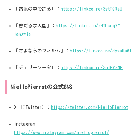
『雷鳴の中で踊る』：
https://linkco.re/3stFQRaU
『熱だるま天国』：
https://linkco.re/rNTbueq7?
lang=ja
『さよならのフィルム』：
https://linkco.re/dpsaUa6f
『チェリーソーダ』：
https://linkco.re/3qTGVzNR
NielloPierrotの公式SNS
X（旧Twitter）：
https://twitter.com/NielloPierrot
Instagram：
https://www.instagram.com/niellopierrot/