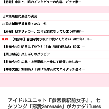
【悲報】小川と川﨑のインタビューの内容、ガチで意…
日本競馬歴代最低の実況
庄司大輔騎手重賞勝てたな 他
【朗報】日本サッカー、20年安泰になってしまうWWWWW…
NEW!
【雑談板】自由な掲示板にお使いください 2026年7、8…
【お知らせ】明日は『HKT48 15th ANNIVERSARY BOOK …
【栗山梨奈】久しぶりのグラビア
【お知らせ】広島・上野学園ホールにて開催いたしま…
【井澤美優】SHIBUYA TSUTAYAさんにてハイタッチ会イ…
アイドルユニット『参宮橋駅前女子』、七
夕ソング「恋愛Serenade」がカナダiTunes