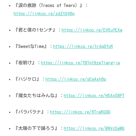
『涙の痕跡（Traces of Tears）』：
https://linkco.re/zdZt048p
『君と僕の1センチ』：
https://linkco.re/EV5ufEXa
『SweetなTime』：
https://linkco.re/trdqDfcR
『夜明け』：
https://linkco.re/TBTpt9ze?lang=ja
『ハジケロ』：
https://linkco.re/sEeAxh8p
『魔女たちはみんな』：
https://linkco.re/H5Ax08PT
『パラパラナ』：
https://linkco.re/6TraRG9D
『太陽の下で踊ろう』：
https://linkco.re/BNVcSaMQ