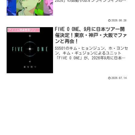
2026」の始動や3Dオンラインライブの開
催、そして11月にはグループ史上最大規
模のワンマンライブを行うなど、2026年
後半の新たな展開を一挙に発表しまし
た。
2026.06.28
FIVE O ONE、9月に日本ツアー開
アイドル関連最新リリース
催決定！東京・神戸・大阪でファ
ンと再会！
SS501のキム・ヒョンジュン、ホ・ヨンセ
ン、キム・ギュジョンによるユニット
「FIVE O ONE」が、2026年9月に日本ツ
アー「2026 FIVE O ONE in JAPAN : 星
を待つ」を開催することを発表しまし
た。東京、神戸、大阪の3都市を巡るこの
ツアーでは、グループとしてのパフォー
2026.07.14
マンスに加え、各メンバーの魅力が光る
ソロステージも披露されます。