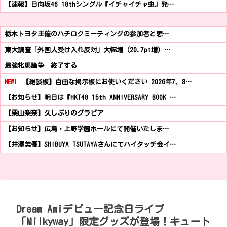
【速報】日向坂46 18thシングル『イチャイチャ虫』発…
栃木トヨタ主催のハチロクミーティングの参加者と思…
東大調査「外国人受け入れ反対」大幅増（20.7pt増）…
最強牝馬論争 終了する
NEW!
【雑談板】自由な掲示板にお使いください 2026年7、8…
【お知らせ】明日は『HKT48 15th ANNIVERSARY BOOK …
【栗山梨奈】久しぶりのグラビア
【お知らせ】広島・上野学園ホールにて開催いたしま…
【井澤美優】SHIBUYA TSUTAYAさんにてハイタッチ会イ…
Dream Amiデビュー記念日ライブ
「Milkyway」限定グッズが登場！キュート