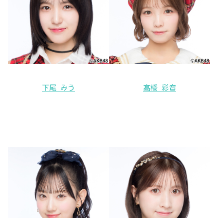
下尾 みう
髙橋 彩音