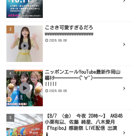
こさき可愛すぎるだろ
wwwwwwwwwwwwwwwwwwww
2026.08.06
ニッポンエールYouTube最新作岡山
編ｷﾀ━━━━━(ﾟ∀ﾟ)━━━━━━
!!!!!
2026.08.06
【8/7 （金） 今夜 20時～】 AKB48
小栗有以、佐藤 綺星、八木愛月
『Yogibo』感謝祭 LIVE配信 出演
📱