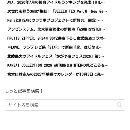
AWA、2026年7月の独自アイドルランキングを発表！M!L…
次世代を担う3組が集結！「BEEEEM FES Vol.8 -New Ge…
ReFaとMISAMOのコラボプロジェクトに新特典、限定ト…
アソビシステム、北米事業強化の新拠点「ASOBISYSTEM…
FRUITS ZIPPER、GRe4N BOYZ書き下ろし東武鉄道コラボ…
＝LOVE、フジテレビ系「STAR」で新曲『恋、はじめま…
北陸最大のアイドルフェス「かがやきフェス2026」第5…
KANSAI COLLECTION 2026 AUTUMN＆WINTERの見どころを…
宮本佳林さんの2027年壁掛けカレンダーが10月3日に発…
もっと記事を検索！