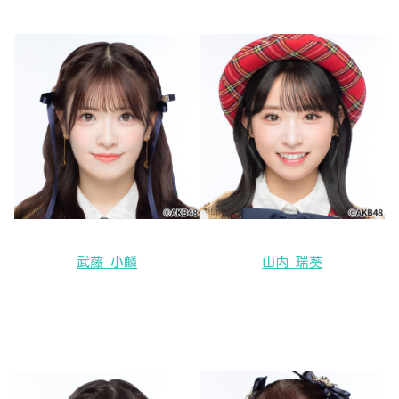
武藤 小麟
山内 瑞葵