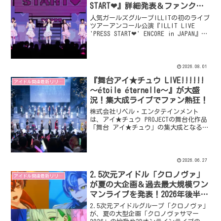
START❤』詳細発表＆ファンクラ
ブ先行受付スタート！
人気ガールズグループILLITの初のライブ
ツアーアンコール公演『ILLIT LIVE
'PRESS START❤' ENCORE in JAPAN』の
詳細が決定しました。12月に千葉・LaLa
arena TOKYO-BAYでグループ初の同一都
市4日間公演が開催され、本日7月31日よ
りオフィシャルファンクラブ先行抽選受
2026.08.01
付が開始されます。
『舞台アイ★チュウ LIVE!!!!!!
アイドル関連最新リリース
〜étoile éternelle〜』が大盛
況！集大成ライブでファン熱狂！
株式会社リベル・エンタテインメント
は、アイ★チュウ PROJECTの舞台化作品
「舞台 アイ★チュウ」の集大成となるラ
イブイベント『舞台アイ★チュウ
LIVE!!!!!! 〜étoile éternelle〜』を
シアターGロッソで開催しました。9ユニ
ットが全31曲を披露し、前売りチケット
2026.06.27
は全公演完売。会場は熱気と歓声に包ま
2.5次元アイドル「クロノヴァ」
れ、その模様は動画配信サービスSPWNで
アイドル関連最新リリース
も楽しめます。
が夏の大企画＆過去最大規模ワン
マンライブを発表！2026年後半も
目が離せない！
2.5次元アイドルグループ「クロノヴァ」
が、夏の大型企画「クロノヴァサマー