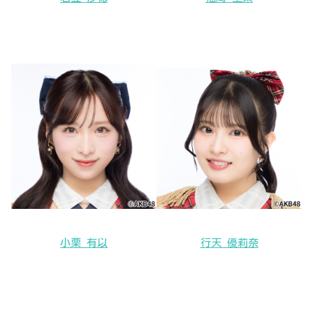
小栗 有以
行天 優莉奈