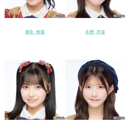
徳永 羚海
永野 芹佳