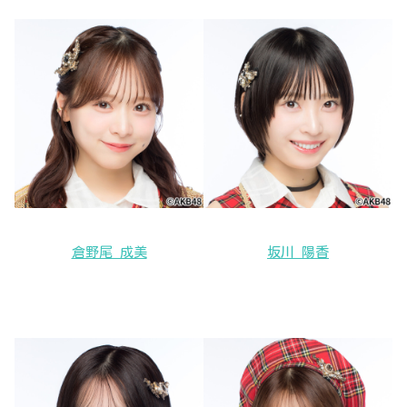
倉野尾 成美
坂川 陽香