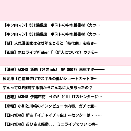
【キン肉マン】531話感想 ポストの中の緩衝材（カツ…
【キン肉マン】531話感想 ポストの中の緩衝材（カツ…
【謎】人気漫画家はなぜ年をとると「時代劇」を描き…
【正論】ホロライブVTuber「（新人について）ウチら…
【朗報】AKB48 新曲『好きish』 MV 800万 再生キタ━━…
秋元康「自信無さげでスキルの低いショートカットを…
ずんってKLP移籍する前からこんなに人気あったの？
【吉報】AKB48 伊藤百花 =LOVE とILLITのセンターに…
【悲報】小川と川﨑のインタビューの内容、ガチで意…
【日向坂46】新曲『イチャイチャ虫』←センターは・・…
【日向坂46】おひさま感動... ミニライブでついに初…