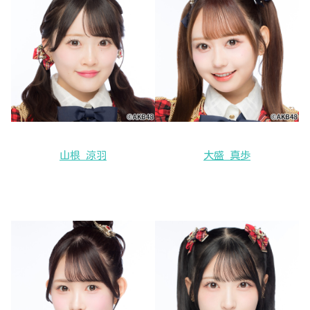
山根 涼羽
大盛 真歩