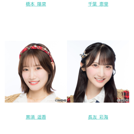
橋本 陽菜
千葉 恵里
黒須 遥香
長友 彩海