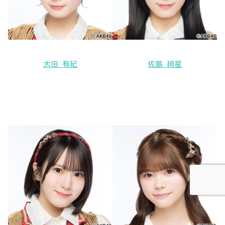
太田 有紀
佐藤 綺星