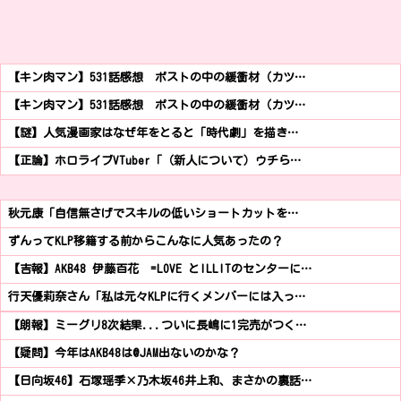
【キン肉マン】531話感想 ポストの中の緩衝材（カツ…
【キン肉マン】531話感想 ポストの中の緩衝材（カツ…
【謎】人気漫画家はなぜ年をとると「時代劇」を描き…
【正論】ホロライブVTuber「（新人について）ウチら…
秋元康「自信無さげでスキルの低いショートカットを…
ずんってKLP移籍する前からこんなに人気あったの？
【吉報】AKB48 伊藤百花 =LOVE とILLITのセンターに…
行天優莉奈さん「私は元々KLPに行くメンバーには入っ…
【朗報】ミーグリ8次結果...ついに長嶋に1完売がつく…
【疑問】今年はAKB48は@JAM出ないのかな？
【日向坂46】石塚瑶季×乃木坂46井上和、まさかの裏話…