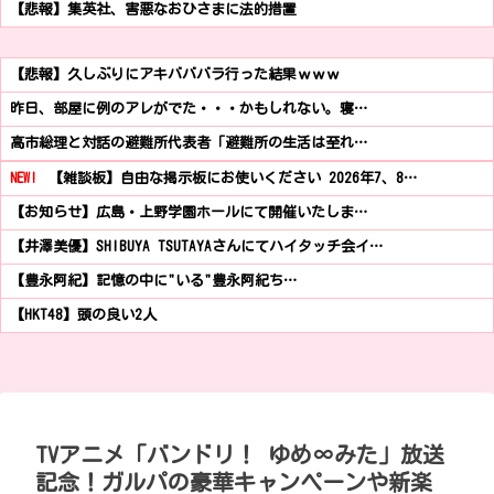
【悲報】集英社、害悪なおひさまに法的措置
【悲報】久しぶりにアキバババラ行った結果ｗｗｗ
昨日、部屋に例のアレがでた・・・かもしれない。寝…
高市総理と対話の避難所代表者「避難所の生活は至れ…
NEW!
【雑談板】自由な掲示板にお使いください 2026年7、8…
【お知らせ】広島・上野学園ホールにて開催いたしま…
【井澤美優】SHIBUYA TSUTAYAさんにてハイタッチ会イ…
【豊永阿紀】記憶の中に"いる"豊永阿紀ち…
【HKT48】頭の良い2人
TVアニメ「バンドリ！ ゆめ∞みた」放送
記念！ガルパの豪華キャンペーンや新楽