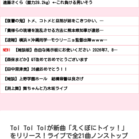
遠藤さくら（握力29.2kg）←これ負ける男いそう
【復讐の鬼】トメ、コトメと旦那が姉をこきつかい、…
「貴様らの現場を混乱させる方法に熊本県知事が激怒…
【速報】横浜×沖縄尚学…モウリーニョ監督出陣ｗｗｗ…
NEW!
【雑談板】自由な掲示板にお使いください 2026年7、8…
【森保まどか】QT改めておめでとうございます
【田中菜津美】26歳おめでとう！！
【雑談】上野学園ホール 結構音響は良さげ
【渕上舞】舞ちゃんと乃木坂ライブ
Toi Toi Toiが新曲「えくぼにトイッ！」
をリリース！ライブで全21曲ノンストップ