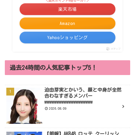
＼楽天ポイント4倍セール！／
楽天市場
Amazon
Yahooショッピング
ポチップ
過去24時間の人気記事トップ5！
迫由芽実とかいう、顔と中身が全然
合わなすぎるメンバー
wwwwwwwwwwwwwwwwwwww
2026.08.09
【朗報】AKB48 ロッテ クーリッシ