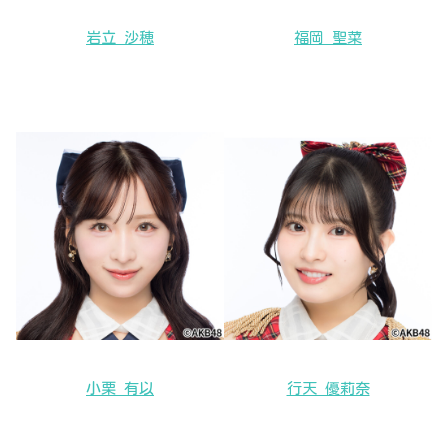
岩立 沙穂
福岡 聖菜
小栗 有以
行天 優莉奈