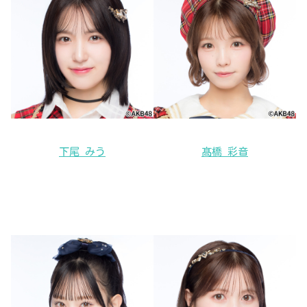
下尾 みう
髙橋 彩音