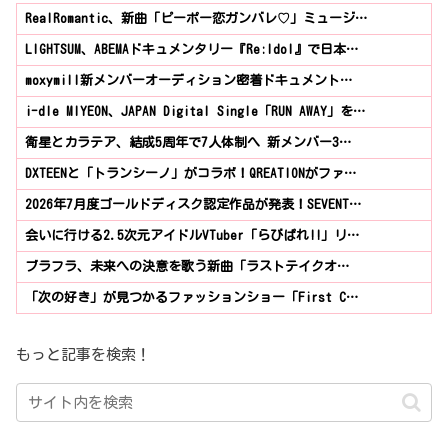
RealRomantic、新曲「ピーポー恋ガンバレ♡」ミュージ…
LIGHTSUM、ABEMAドキュメンタリー『Re:Idol』で日本…
moxymill新メンバーオーディション密着ドキュメント…
i-dle MIYEON、JAPAN Digital Single「RUN AWAY」を…
衛星とカラテア、結成5周年で7人体制へ 新メンバー3…
DXTEENと「トランシーノ」がコラボ！QREATIONがファ…
2026年7月度ゴールドディスク認定作品が発表！SEVENT…
会いに行ける2.5次元アイドルVTuber「らびぱれ!!」リ…
ブラフラ、未来への決意を歌う新曲「ラストテイクオ…
「次の好き」が見つかるファッションショー「First C…
もっと記事を検索！