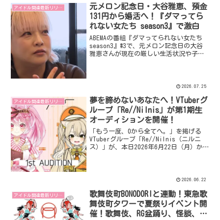
元メロン記念日・大谷雅恵、預金
アイドル関連最新リリース
131円から婚活へ！『ダマってら
れない女たち season3』で激白
ABEMAの番組『ダマってられない女たち
season3』#3で、元メロン記念日の大谷
雅恵さんが現在の厳しい生活状況や子宮
全摘出、そして44歳での婚活挑戦につい
て赤裸々に語りました。また、年商10億
円のバリキャリ妻が12歳年下の夫に逆プ
ロポーズした秘話も明かされ、女性たち
2026.07.25
の多様な生き方が描かれました。
夢を諦めないあなたへ！VTuberグ
アイドル関連最新リリース
ループ「Re//Nilnis」が第1期生
オーディションを開催！
「もう一度、0から全てへ。」を掲げる
VTuberグループ「Re//Nilnis（ニルニ
ス）」が、本日2026年6月22日（月）か
ら第1期生オーディションの募集を開始し
ました。夢に再挑戦したい、そんな熱い
想いを持つVTuber志望者を募集していま
す！
2026.06.22
歌舞伎町BONODORIと連動！東急歌
アイドル関連最新リリース
舞伎町タワーで夏祭りイベント開
催！歌舞伎、RG盆踊り、怪談、縁