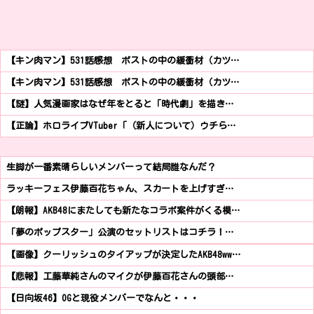
【キン肉マン】531話感想 ポストの中の緩衝材（カツ…
【キン肉マン】531話感想 ポストの中の緩衝材（カツ…
【謎】人気漫画家はなぜ年をとると「時代劇」を描き…
【正論】ホロライブVTuber「（新人について）ウチら…
生脚が一番素晴らしいメンバーって結局誰なんだ？
ラッキーフェス伊藤百花ちゃん、スカートを上げすぎ…
【朗報】AKB48にまたしても新たなコラボ案件がくる模…
「夢のポップスター」公演のセットリストはコチラ！…
【画像】クーリッシュのタイアップが決定したAKB48ww…
【悲報】工藤華純さんのマイクが伊藤百花さんの頭部…
【日向坂46】OGと現役メンバーでなんと・・・