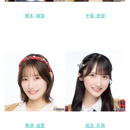
橋本 陽菜
千葉 恵里
黒須 遥香
長友 彩海