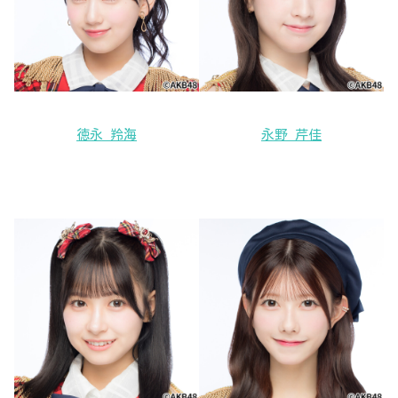
徳永 羚海
永野 芹佳