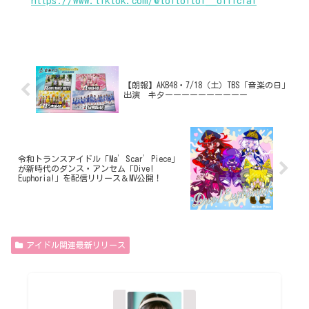
https://www.tiktok.com/@toitoitoi__official
【朗報】AKB48・7/18（土）TBS「音楽の日」
出演 キターーーーーーーーーー
令和トランスアイドル「Ma’Scar’Piece」
が新時代のダンス・アンセム「Dive!
Euphoria!」を配信リリース＆MV公開！
アイドル関連最新リリース