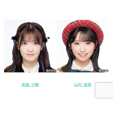
武藤 小麟
山内 瑞葵