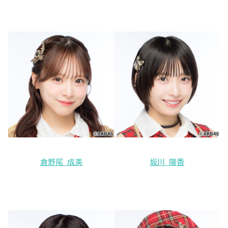
倉野尾 成美
坂川 陽香