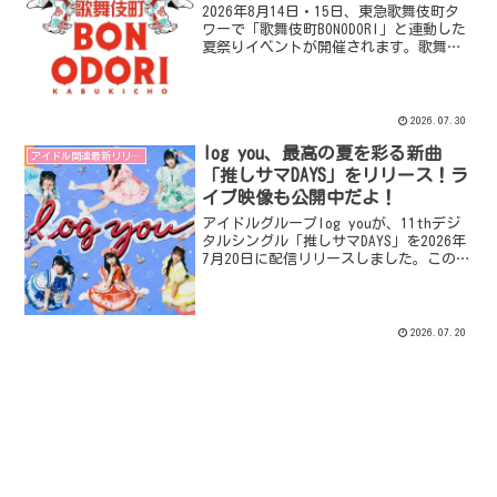
日も！
2026年8月14日・15日、東急歌舞伎町タ
ワーで「歌舞伎町BONODORI」と連動した
夏祭りイベントが開催されます。歌舞伎
俳優によるワークショップ、レイザーラ
モンRGの盆踊り、縁日、怪談など、多彩
なコンテンツが目白押しです。
2026.07.30
log you、最高の夏を彩る新曲
アイドル関連最新リリース
「推しサマDAYS」をリリース！ラ
イブ映像も公開中だよ！
アイドルグループlog youが、11thデジ
タルシングル「推しサマDAYS」を2026年
7月20日に配信リリースしました。この曲
は“推し”と過ごす最高の夏を描いたポ
ップチューンで、YouTubeでは初披露時
のライブ映像も公開されています。
2026.07.20