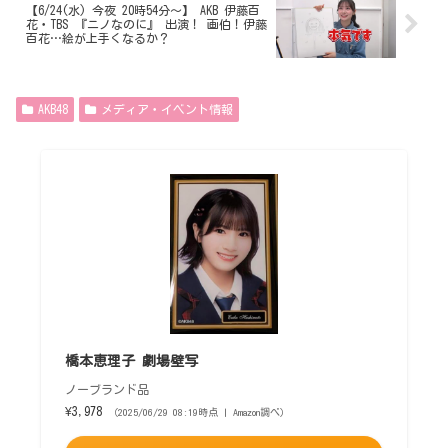
【6/24(水) 今夜 20時54分～】 AKB 伊藤百
花・TBS 『ニノなのに』 出演！ 画伯！伊藤
百花…絵が上手くなるか？
AKB48
メディア・イベント情報
橋本恵理子 劇場壁写
ノーブランド品
¥3,978
（2025/06/29 08:19時点 | Amazon調べ）