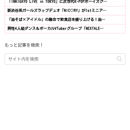
「INKIGAYO LIVE in TOKYO」に次世代K-POPボーイズグ…
新渋谷系ガールズラップデュオ「NIC♡RY」が1stミニア…
「油そば×アイドル」の融合で飲食店を盛り上げる！油…
男性4人組ダンス＆ボーカルVTuberグループ「NEXTALE…
もっと記事を検索！