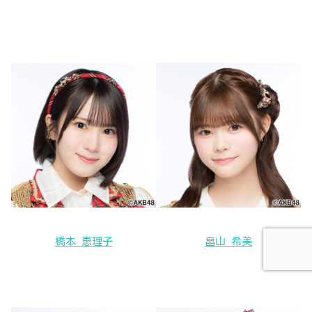
橋本 恵理子
畠山 希美