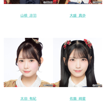
山根 涼羽
大盛 真歩
太田 有紀
佐藤 綺星