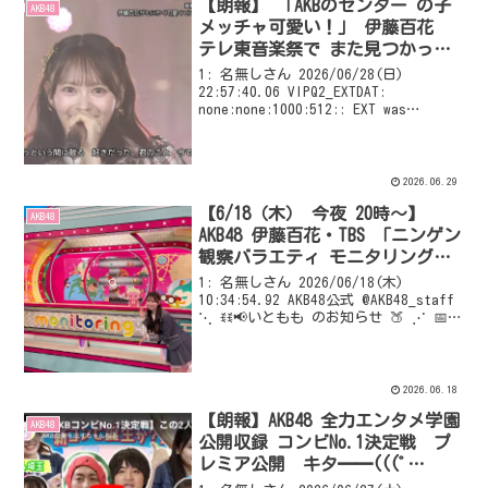
【朗報】 「AKBのセンター の子
AKB48
メッチャ可愛い！」 伊藤百花
テレ東音楽祭で また見つかって
しまうw w w w w w w w w w w
1: 名無しさん 2026/06/28(日)
22:57:40.06 VIPQ2_EXTDAT:
none:none:1000:512:: EXT was
configured
2026.06.29
【6/18（木） 今夜 20時～】
AKB48
AKB48 伊藤百花・TBS 「ニンゲン
観察バラエティ モニタリング」
出演 📺
1: 名無しさん 2026/06/18(木)
10:34:54.92 AKB48公式 @AKB48_staff
⋱ ꉂꉂ📢いともも のお知らせ 🍑 ⋰ 📅本
日 6/18(木)20:00~放送 TBSテレビ
「ニンゲン観察バラエティ モニタリ...
2026.06.18
【朗報】AKB48 全力エンタメ学園
AKB48
公開収録 コンビNo.1決定戦 プ
レミア公開 キタ━━(((ﾟ
∀ﾟ)))━━━━━!!