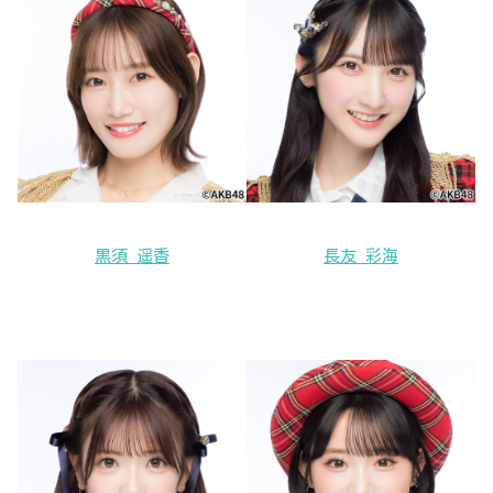
黒須 遥香
長友 彩海