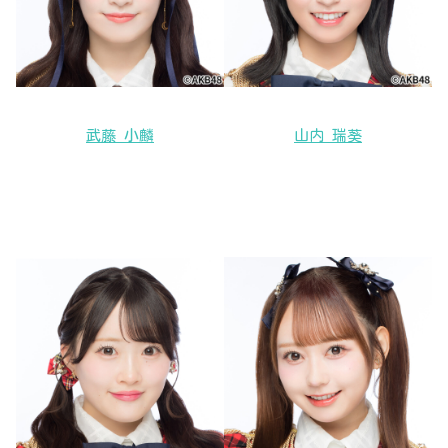
武藤 小麟
山内 瑞葵