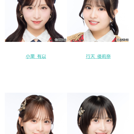
小栗 有以
行天 優莉奈