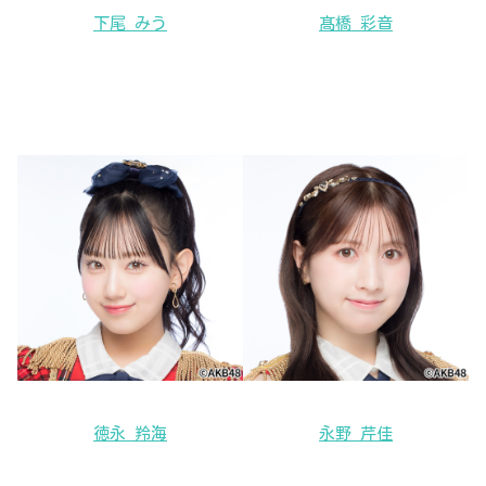
下尾 みう
髙橋 彩音
徳永 羚海
永野 芹佳