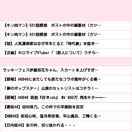
【キン肉マン】531話感想 ポストの中の緩衝材（カツ…
【キン肉マン】531話感想 ポストの中の緩衝材（カツ…
【謎】人気漫画家はなぜ年をとると「時代劇」を描き…
【正論】ホロライブVTuber「（新人について）ウチら…
ラッキーフェス伊藤百花ちゃん、スカートを上げすぎ…
【朗報】AKB48にまたしても新たなコラボ案件がくる模…
「夢のポップスター」公演のセットリストはコチラ！…
【朗報】AKB48 新曲『好きish』 MV 800万 再生キタ━━…
【櫻坂46】田村保乃、この件での卒業説を否定
【NMB48】坂田心咲、塩月希依音、平山真衣、三鴨くる…
【日向坂46】あの件、切り抜かれる・・・