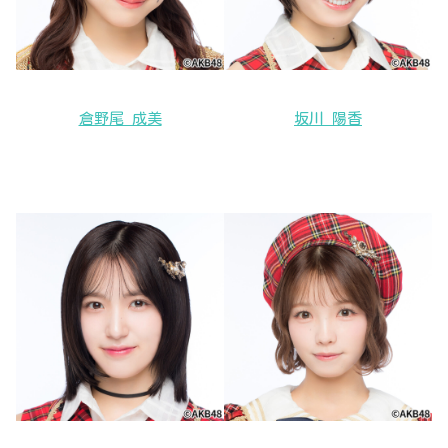
倉野尾 成美
坂川 陽香