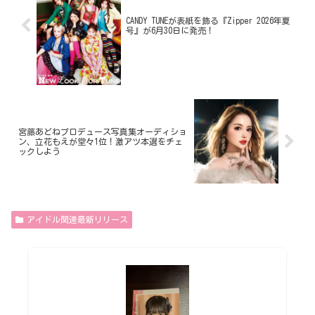
CANDY TUNEが表紙を飾る『Zipper 2026年夏
号』が6月30日に発売！
宮藤あどねプロデュース写真集オーディショ
ン、立花もえが堂々1位！激アツ本選をチェ
ックしよう
アイドル関連最新リリース