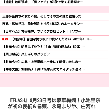
【速報】池田瑛紗、「脚フェチ」が3秒で果てる動画を…
旦那が金持ちの女と不倫。そしてその女の妹と結婚した
西武・柘植世那、母校勝利を祝う4年ぶりのホームラン…
【日本ハム】常谷拓輝、ついにプロ初ヒット！｜ソフ…
NEW!
【雑談板】自由な掲示板にお使いください 2026年7、8…
【お知らせ】明日は『HKT48 15th ANNIVERSARY BOOK …
【栗山梨奈】久しぶりのグラビア
【お知らせ】広島・上野学園ホールにて開催いたしま…
【井澤美優】SHIBUYA TSUTAYAさんにてハイタッチ会イ…
『FLASH』6月23日号は豪華絢爛！小池里奈
が初の表紙＆巻頭、永尾まりや、白河れ