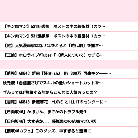
【キン肉マン】531話感想 ポストの中の緩衝材（カツ…
【キン肉マン】531話感想 ポストの中の緩衝材（カツ…
【謎】人気漫画家はなぜ年をとると「時代劇」を描き…
【正論】ホロライブVTuber「（新人について）ウチら…
【朗報】AKB48 新曲『好きish』 MV 800万 再生キタ━━…
秋元康「自信無さげでスキルの低いショートカットを…
ずんってKLP移籍する前からこんなに人気あったの？
【吉報】AKB48 伊藤百花 =LOVE とILLITのセンターに…
【日向坂46】かほりん、まさかのトラブル発生
【日向坂46】大丈夫か... 藤嶌果歩の結構マズい話
【櫻坂46カフェ】このグッズ、神すぎると話題に