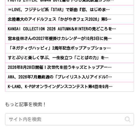
FRUITS ZIPPER、GRe4N BOYZ書き下ろし東武鉄道コラボ…
＝LOVE、フジテレビ系「STAR」で新曲『恋、はじめま…
北陸最大のアイドルフェス「かがやきフェス2026」第5…
KANSAI COLLECTION 2026 AUTUMN＆WINTERの見どころを…
宮本佳林さんの2027年壁掛けカレンダーが10月3日に発…
「ネガティヴハッピィ」2周年記念ポップアップショッ…
すとぷりと楽しく学ぶ、一生役立つ「ことばの力」を…
2026年8月28日開催！次世代を担うキッズとトップアー…
AWA、2026年7月最終週の「プレイリスト入りアイドルT…
K-LAND、K-POPオンラインダンスコンテスト第4回を9月…
もっと記事を検索！