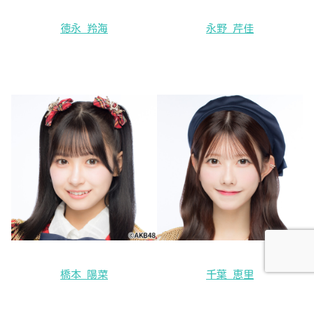
徳永 羚海
永野 芹佳
橋本 陽菜
千葉 恵里