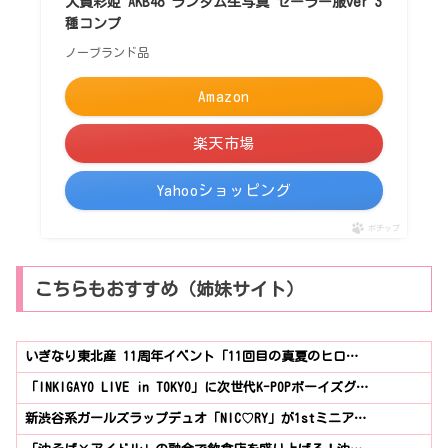
大賀彩姫 AKB48 ランダム生写真 セーラー服ver 3
種コンプ
ノーブランド品
Amazon
楽天市場
Yahooショッピング
ポチップ
こちらもおすすめ（姉妹サイト）
いぎなり東北産 11周年イベント「11回目の真夏のヒロ…
「INKIGAYO LIVE in TOKYO」に次世代K-POPボーイズグ…
新渋谷系ガールズラップデュオ「NIC♡RY」が1stミニア…