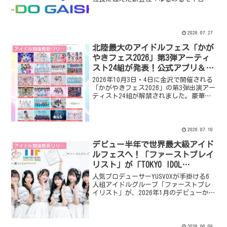
会社」を設立し、独立しました。結成15
年目突入前夜の2026年10月3日には、川
崎で独立記念ライブ「インデペンデン
ス・デイ」が開催され、往年の卒業生も
2026.07.27
集結します。
北陸最大のアイドルフェス「かが
アイドル関連最新リリース
やきフェス2026」第3弾アーティ
スト24組が発表！公式アプリ＆先
行チケットも要チェック！
2026年10月3日・4日に金沢で開催される
「かがやきフェス2026」の第3弾出演アー
ティスト24組が解禁されました。豪華な
ラインナップに加え、フェスをさらに楽
しめる公式アプリや、お得な「かがやき
フェス満喫チケット」の先行販売情報も
お届けします！
2026.07.10
デビュー半年で世界最大級アイド
アイドル関連最新リリース
ルフェスへ！「ファーストプレイ
リスト」が「TOKYO IDOL
FESTIVAL 2026」出演決定！
人気プロデューサーYUSVOXが手掛ける6
人組アイドルグループ「ファーストプレ
イリスト」が、2026年1月のデビューから
わずか半年で「TOKYO IDOL FESTIVAL
2026」への出演を決定しました。デビュ
ーイヤーでの大舞台に注目が集まりま
す！
2026.06.09