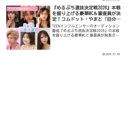
『めるぷち選抜決定戦2026』本戦
アイドル関連最新リリース
を盛り上げる豪華MC＆審査員が決
定！コムドット・やまと「自分だ
けの種を信じて育ててほしい」
TEENインフルエンサーのオーディション
番組『めるぷち選抜決定戦2026』の本戦
を盛り上げる豪華MCと審査員が発表され
ました。コムドット・やまとさんをはじ
め、人気クリエイターやモデルが多数出
演し、出場者の挑戦をサポートします。
番組は2026年8月6日（木）夜8時より
2026.07.28
ABEMAで無料配信されます。