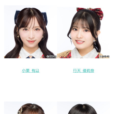
小栗 有以
行天 優莉奈