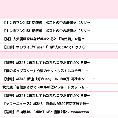
【キン肉マン】531話感想 ポストの中の緩衝材（カツ…
【キン肉マン】531話感想 ポストの中の緩衝材（カツ…
【謎】人気漫画家はなぜ年をとると「時代劇」を描き…
【正論】ホロライブVTuber「（新人について）ウチら…
【朗報】AKB48にまたしても新たなコラボ案件がくる模…
「夢のポップスター」公演のセットリストはコチラ！…
【朗報】AKB48 新曲『好きish』 MV 800万 再生キタ━━…
秋元康「自信無さげでスキルの低いショートカットを…
【朗報】AKB48にまたしても新たなコラボ案件がくる模…
【ヤフーニュース】AKB48、新曲MVが800万回突破で破…
【速報】日向坂46、CANDYTUNEと直接対決にwwwwwwwwww