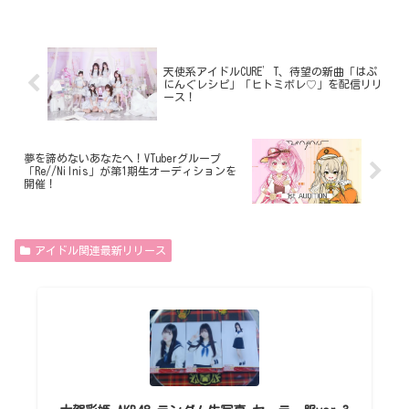
天使系アイドルCURE’T、待望の新曲「はぷ
にんぐレシピ」「ヒトミボレ♡」を配信リリ
ース！
夢を諦めないあなたへ！VTuberグループ
「Re//Nilnis」が第1期生オーディションを
開催！
アイドル関連最新リリース