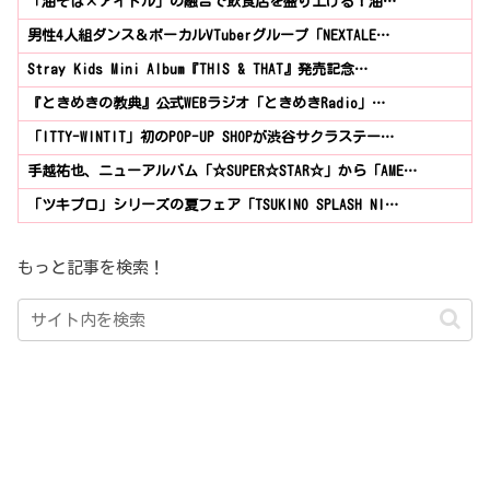
「油そば×アイドル」の融合で飲食店を盛り上げる！油…
男性4人組ダンス＆ボーカルVTuberグループ「NEXTALE…
Stray Kids Mini Album『THIS & THAT』発売記念…
『ときめきの教典』公式WEBラジオ「ときめきRadio」…
「ITTY-WINTIT」初のPOP-UP SHOPが渋谷サクラステー…
手越祐也、ニューアルバム「☆SUPER☆STAR☆」から「AME…
「ツキプロ」シリーズの夏フェア「TSUKINO SPLASH NI…
もっと記事を検索！