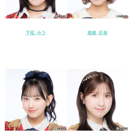
下尾 みう
髙橋 彩音