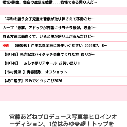
櫻坂4期生、色白の生足を披露....我慢できる男０人だ…
「平和を願う女子児童を警察が取り押さえて移動させ…
カープ〝悪夢〟アドゥワが筒香にサヨナラ被弾。坂倉1…
ある友達は面白くて、いると場が盛り上がるんだけど…
NEW!
【雑談板】自由な掲示板にお使いください 2026年7、8…
【HKT48】発売記念ハイタッチ会来てくれた方 ありが…
【HKT48】 あしや夢リアホール お笑い祭り!!
【市村愛里 】青春謳歌 オフショット
【坂口理子】おめでとうりこぴ2026
宮藤あどねプロデュース写真集ヒロインオ
ーディション、1位はみゆ💎🌈！トップを