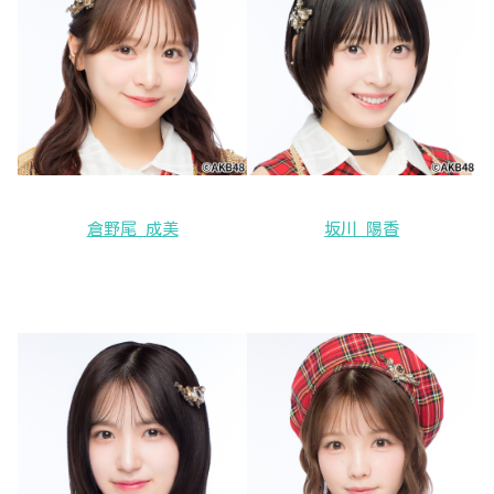
倉野尾 成美
坂川 陽香