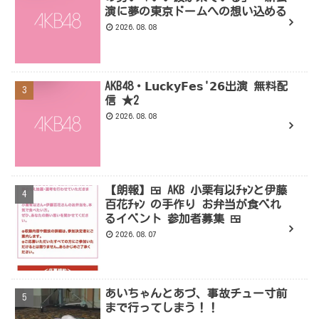
演に夢の東京ドームへの想い込める
2026.08.08
AKB48・𝗟𝘂𝗰𝗸𝘆𝗙𝗲𝘀'𝟮𝟲出演 無料配
信 ★2
2026.08.08
【朗報】🍱 AKB 小栗有以ﾁｬﾝと伊藤
百花ﾁｬﾝ の手作り お弁当が食べれ
るイベント 参加者募集 🍱
2026.08.07
あいちゃんとあづ、事故チュー寸前
まで行ってしまう！！