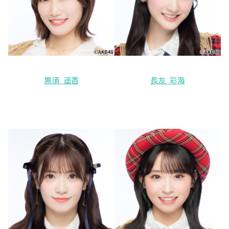
黒須 遥香
長友 彩海