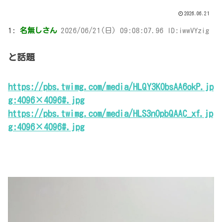
2026.06.21
1:
名無しさん
2026/06/21(日) 09:08:07.96 ID:iwwVYzig
と話題
https://pbs.twimg.com/media/HLQY3KObsAA6okP.jp
g:4096×4096#.jpg
https://pbs.twimg.com/media/HLS3nOpbQAAC_xf.jp
g:4096×4096#.jpg