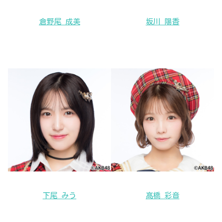
倉野尾 成美
坂川 陽香
下尾 みう
髙橋 彩音