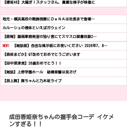
【櫻坂46】大騒ぎ！スタッフさん、貴重な様子が映像に
地元・横浜高校の剛腕視察にＤｅＮＡは社長まで登場…
ルルーシュの機体といえばガウェイン
【朗報】藤商事開発室の独り言にてスマスロ禁書目録2…
NEW!
【雑談板】自由な掲示板にお使いください 2026年7、8…
【森保まどか】QT改めておめでとうございます
【田中菜津美】26歳おめでとう！！
【雑談】上野学園ホール 結構音響は良さげ
【渕上舞】舞ちゃんと乃木坂ライブ
成田香姫奈ちゃんの握手会コーデ イケメ
ンすぎる！！