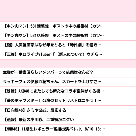
【キン肉マン】531話感想 ポストの中の緩衝材（カツ…
【キン肉マン】531話感想 ポストの中の緩衝材（カツ…
【謎】人気漫画家はなぜ年をとると「時代劇」を描き…
【正論】ホロライブVTuber「（新人について）ウチら…
生脚が一番素晴らしいメンバーって結局誰なんだ？
ラッキーフェス伊藤百花ちゃん、スカートを上げすぎ…
【朗報】AKB48にまたしても新たなコラボ案件がくる模…
「夢のポップスター」公演のセットリストはコチラ！…
【日向坂46】タミヤ公式、反応する
【速報】最新の小川彩、二重顎がエグい
【NMB48】11期生レギュラー番組出演バトル、8/10 13:…