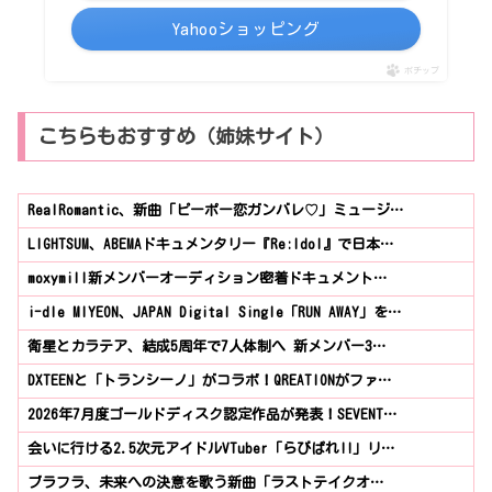
Yahooショッピング
ポチップ
こちらもおすすめ（姉妹サイト）
RealRomantic、新曲「ピーポー恋ガンバレ♡」ミュージ…
LIGHTSUM、ABEMAドキュメンタリー『Re:Idol』で日本…
moxymill新メンバーオーディション密着ドキュメント…
i-dle MIYEON、JAPAN Digital Single「RUN AWAY」を…
衛星とカラテア、結成5周年で7人体制へ 新メンバー3…
DXTEENと「トランシーノ」がコラボ！QREATIONがファ…
2026年7月度ゴールドディスク認定作品が発表！SEVENT…
会いに行ける2.5次元アイドルVTuber「らびぱれ!!」リ…
ブラフラ、未来への決意を歌う新曲「ラストテイクオ…