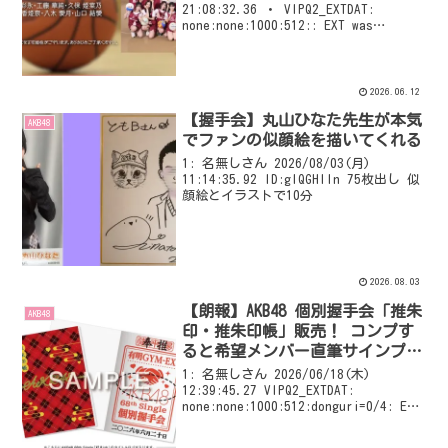
21:08:32.36 ・ VIPQ2_EXTDAT:
none:none:1000:512:: EXT was
configured
2026.06.12
【握手会】丸山ひなた先生が本気
AKB48
でファンの似顔絵を描いてくれる
1: 名無しさん 2026/08/03(月)
11:14:35.92 ID:gIQGHlln 75枚出し 似
顔絵とイラストで10分
2026.08.03
【朗報】AKB48 個別握手会「推朱
AKB48
印・推朱印帳」販売！ コンプす
ると希望メンバー直筆サインプレ
ゼント
1: 名無しさん 2026/06/18(木)
12:39:45.27 VIPQ2_EXTDAT:
none:none:1000:512:donguri=0/4: EXT
was configured