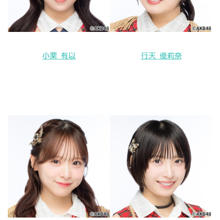
小栗 有以
行天 優莉奈