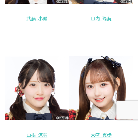
武藤 小麟
山内 瑞葵
山根 涼羽
大盛 真歩