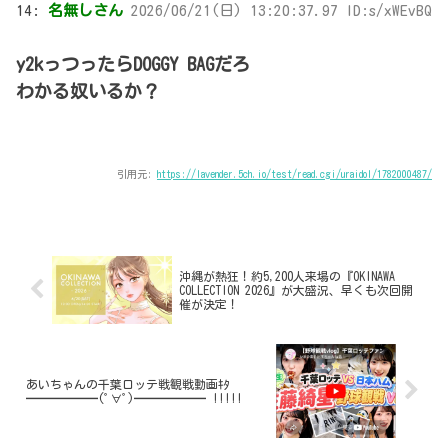
14:
名無しさん
2026/06/21(日) 13:20:37.97 ID:s/xWEvBQ
y2kっつったらDOGGY BAGだろ
わかる奴いるか？
引用元:
https://lavender.5ch.io/test/read.cgi/uraidol/1782000487/
沖縄が熱狂！約5,200人来場の『OKINAWA
COLLECTION 2026』が大盛況、早くも次回開
催が決定！
あいちゃんの千葉ロッテ戦観戦動画ｷﾀ
━━━━━━(ﾟ∀ﾟ)━━━━━━ !!!!!