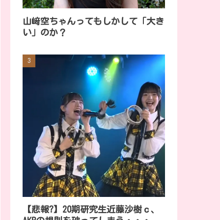
山﨑空ちゃんってもしかして「大き
い」のか？
【悲報?】20期研究生近藤沙樹ｃ、