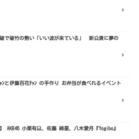
0万回突破で破竹の勢い「いい波が来ている」 新公演に夢の
以ﾁｬﾝと伊藤百花ﾁｬﾝ の手作り お弁当が食べれるイベント
～】 AKB48 小栗有以、佐藤 綺星、八木愛月『Yogibo』