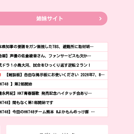
姉妹サイト
本県知事の要請をガン無視したTBS、避難所に取材班…
動画】声優の佐倉綾音さん、ファンサービスも欠か…
武ドラ１小島大河、試合をひっくり返す逆転２ラン！
!
【雑談板】自由な掲示板にお使いください 2026年7、8…
KT48 】第2部開始
豊永阿紀】HKT青春謳歌 発売記念ハイタッチ会あり…
HKT48】間もなく第1部開始です
HKT48】今回のHKT48チーム熊本 #よかもんめっけ隊 …