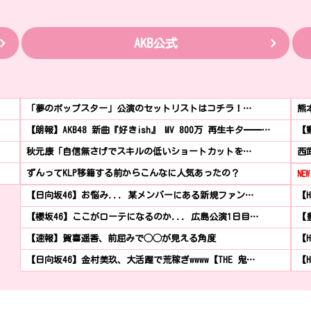
AKB公式
「夢のポップスター」公演のセットリストはコチラ！…
熊
【朗報】AKB48 新曲『好きish』 MV 800万 再生キタ━━…
【
秋元康「自信無さげでスキルの低いショートカットを…
西
ずんってKLP移籍する前からこんなに人気あったの？
NEW
【日向坂46】お悩み... 某メンバーにある新規ファン…
【H
【櫻坂46】ここがローテになるのか... 広島公演1日目…
【
【速報】賀喜遥香、前屈みで◯◯が見える角度
【
【日向坂46】金村美玖、大活躍で荒稼ぎwwww【THE 鬼…
【