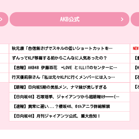
AKB公式
秋元康「自信無さげでスキルの低いショートカットを…
NEW
ずんってKLP移籍する前からこんなに人気あったの？
【
【吉報】AKB48 伊藤百花 =LOVE とILLITのセンターに…
【
行天優莉奈さん「私は元々KLPに行くメンバーには入っ…
【
【と
【朗報】日向坂5期の美肌メン、ナマ腋が美しすぎる
【日向坂46】石塚瑶季、ジャイアンツから超朗報ｷﾀ━━(…
【速報】異常に遅い...？櫻坂46、6thアニラ詳細解禁
【日向坂46】月刊ジャイアンツ公式、重大告知！