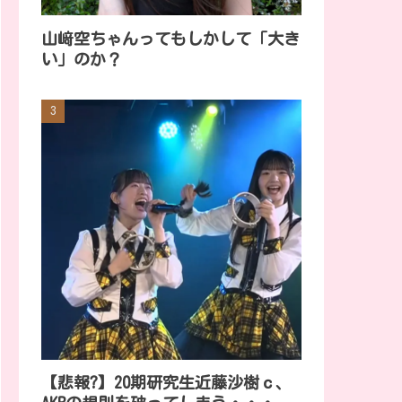
山﨑空ちゃんってもしかして「大き
い」のか？
【悲報?】20期研究生近藤沙樹ｃ、