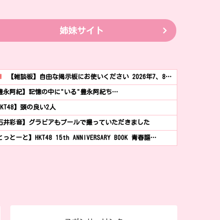
姉妹サイト
!
【雑談板】自由な掲示板にお使いください 2026年7、8…
豊永阿紀】記憶の中に"いる"豊永阿紀ち…
HKT48】頭の良い2人
石井彩音】グラビアもプールで撮っていただきました
っとーと】HKT48 15th ANNIVERSARY BOOK 青春謳…