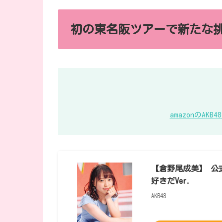
初の東名阪ツアーで新たな
amazonのA
【倉野尾成美】 公式
好きだVer.
AKB48