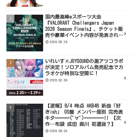
国内最高峰eスポーツ大会
『VALORANT Challengers Japan
2026 Season Finals』、チケット販
売や豪華イベント内容が発表された
よ！
2026.05.26
いれいす×JOYSOUNDの激アツコラボ
が決定！ソロアルバム発売記念でカ
ラオケが特別な空間に！
2026.02.09
【速報】8/4 時点 AKB48 新曲「好
きish」 OS盤 メンバー個別 完売表
キタ━━━(ﾟ∀ﾟ)━━━━!! 【次
作…布袋 成田 森川 初選抜？】
2026.08.04