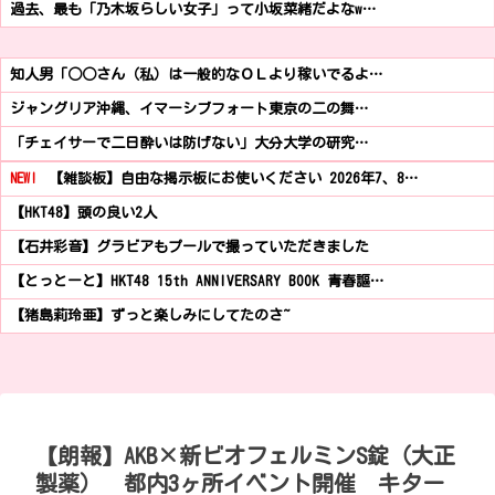
過去、最も「乃木坂らしい女子」って小坂菜緒だよなw…
知人男「○○さん（私）は一般的なＯＬより稼いでるよ…
ジャングリア沖縄、イマーシブフォート東京の二の舞…
「チェイサーで二日酔いは防げない」大分大学の研究…
NEW!
【雑談板】自由な掲示板にお使いください 2026年7、8…
【HKT48】頭の良い2人
【石井彩音】グラビアもプールで撮っていただきました
【とっとーと】HKT48 15th ANNIVERSARY BOOK 青春謳…
【猪島莉玲亜】ずっと楽しみにしてたのさ~
【朗報】AKB×新ビオフェルミンS錠（大正
製薬） 都内3ヶ所イベント開催 キター