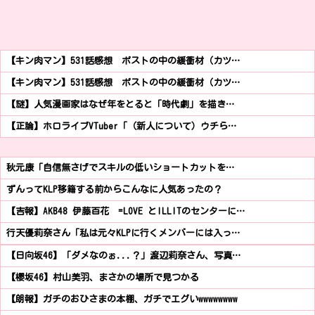
【キン肉マン】531話感想 ポストの中の緩衝材（カツ…
【キン肉マン】531話感想 ポストの中の緩衝材（カツ…
【謎】人気漫画家はなぜ年をとると「時代劇」を描き…
【正論】ホロライブVTuber「（新人について）ウチら…
秋元康「自信無さげでスキルの低いショートカットを…
ずんってKLP移籍する前からこんなに人気あったの？
【吉報】AKB48 伊藤百花 =LOVE とILLITのセンターに…
行天優莉奈さん「私は元々KLPに行くメンバーには入っ…
【日向坂46】「ダメなのぉ...？」渡辺莉奈さん、写真…
【櫻坂46】村山美羽、まさかの場所で見つかる
【朗報】ガチのおひさまの本棚、ガチでエグいwwwwwwww