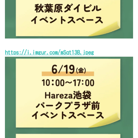
https://i.imgur.com/mSqt13B.jpeg