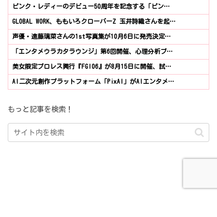
ピンク・レディーのデビュー50周年を記念する「ピン…
GLOBAL WORK、ももいろクローバーZ 玉井詩織さんを起…
声優・遠藤璃菜さんの1st写真集が10月6日に発売決定…
「エンタメウラカタラウンジ」第6回開催、心理分析ブ…
美女限定プロレス興行『FGI06』が8月15日に開催、試…
AI二次元創作プラットフォーム「PixAI」がAIエンタメ…
もっと記事を検索！