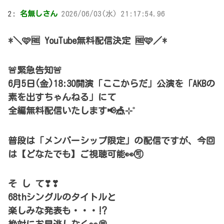
2:
名無しさん
2026/06/03(水) 21:17:54.96
*＼🩷🆓 YouTube無料配信決定 🆓🩷／*
🚨緊急告知🚨
6月5日(金)18:30開演「ここからだ」公演を「AKBの
素を出すちゃんねる」にて
全編無料配信いたします📢🎪⊹˚
普段は「メンバーシップ限定」の配信ですが、今回
は【どなたでも】ご視聴可能👀🉑
そ し て❣❣
68thシングルのタイトルと
楽しみな発表も・・・⁉