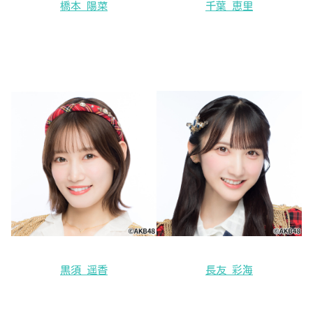
橋本 陽菜
千葉 恵里
黒須 遥香
長友 彩海