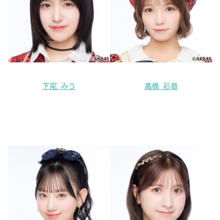
下尾 みう
髙橋 彩音