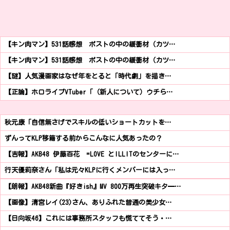
【キン肉マン】531話感想 ポストの中の緩衝材（カツ…
【キン肉マン】531話感想 ポストの中の緩衝材（カツ…
【謎】人気漫画家はなぜ年をとると「時代劇」を描き…
【正論】ホロライブVTuber「（新人について）ウチら…
秋元康「自信無さげでスキルの低いショートカットを…
ずんってKLP移籍する前からこんなに人気あったの？
【吉報】AKB48 伊藤百花 =LOVE とILLITのセンターに…
行天優莉奈さん「私は元々KLPに行くメンバーには入っ…
【朗報】AKB48新曲『好きish』MV 800万再生突破キタ━…
【画像】清宮レイ(23)さん、ありふれた普通の美少女…
【日向坂46】これには事務所スタッフも慌ててそう・…