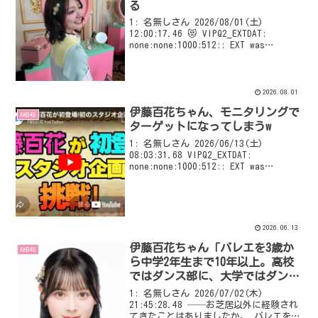
る
1: 名無しさん 2026/08/01(土)
12:00:17.46 😻 VIPQ2_EXTDAT:
none:none:1000:512:: EXT was
configured
2026.08.01
伊藤百花ちゃん、モニタリングで
AKB48
ターゲットになってしまうw
1: 名無しさん 2026/06/13(土)
08:03:31.68 VIPQ2_EXTDAT:
none:none:1000:512:: EXT was
configured
2026.06.13
伊藤百花ちゃん「バレエを3歳か
AKB48
ら中学2年生まで10年以上。高校
ではダンス部に、大学ではダンス
サークルに」←結構体育会系なん
1: 名無しさん 2026/07/02(木)
やな
21:45:28.48 ──お芝居以外に経験され
てきたことはありましたか。 バレエを3