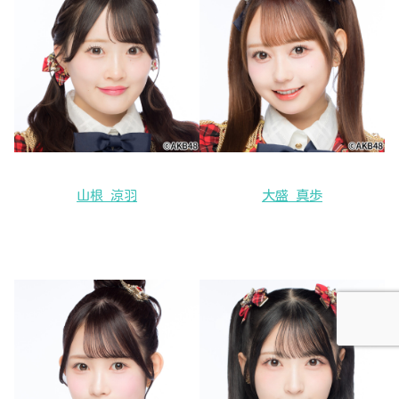
山根 涼羽
大盛 真歩