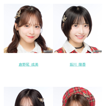
倉野尾 成美
坂川 陽香