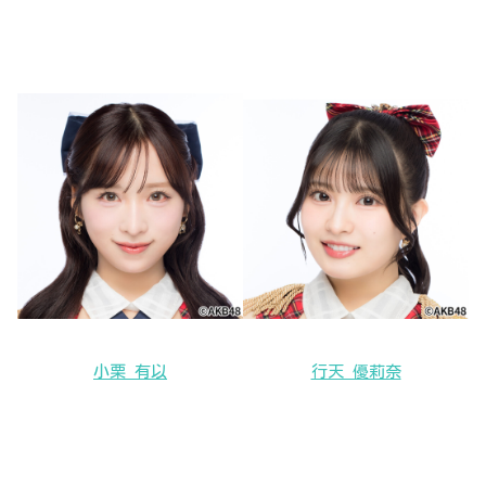
小栗 有以
行天 優莉奈