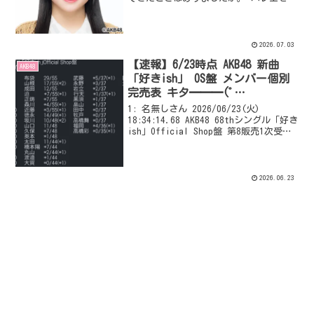
歳から中学2年生まで10年以上習っていま
した。高校ではダンス部に、大学ではダ
ンスサークルに入って、ジャズダン...
2026.07.03
【速報】6/23時点 AKB48 新曲
AKB48
「好きish」 OS盤 メンバー個別
完売表 キタ━━━(ﾟ
∀ﾟ)━━━━!! 【次作 69th 選
1: 名無しさん 2026/06/23(火)
抜 指標】
18:34:14.68 AKB48 68thシングル「好き
ish」Official Shop盤 第8販売1次受付
前 小栗 59/59☆ 布袋
29/55 武藤 *5/...
2026.06.23