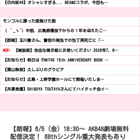
【日向坂46】オシャレすぎる... BEAMSコラボ、今回も…
モンゴルに勝った国負けた国
（ ´_ゝ`）中国、広島原爆投下から８１年を迎えたこ…
【悲報】玉川徹さん、警官の発泡での包丁男死亡に「…
NEW!
【雑談板】自由な掲示板にお使いください 2026年7、8…
【お知らせ】明日は『HKT48 15th ANNIVERSARY BOOK …
【栗山梨奈】久しぶりのグラビア
【お知らせ】広島・上野学園ホールにて開催いたしま…
【井澤美優】SHIBUYA TSUTAYAさんにてハイタッチ会イ…
【朗報】6/5（金）18:30～ AKB48劇場無料
配信決定！ 68thシングル重大発表もあり