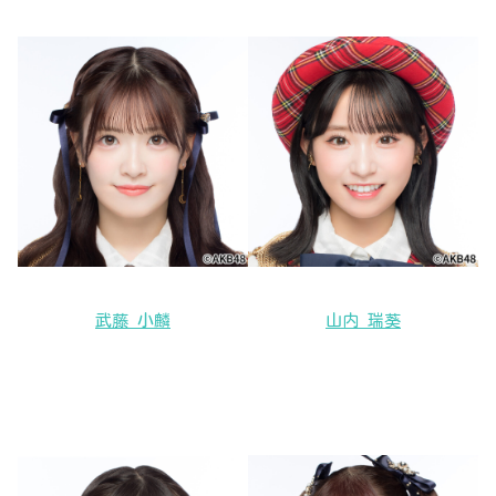
武藤 小麟
山内 瑞葵