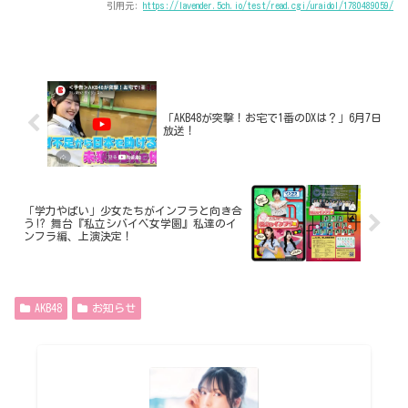
引用元:
https://lavender.5ch.io/test/read.cgi/uraidol/1780489059/
「AKB48が突撃！お宅で1番のDXは？」6月7日
放送！
「学力やばい」少女たちがインフラと向き合
う!? 舞台『私立シバイベ女学園』私達のイ
ンフラ編、上演決定！
AKB48
お知らせ