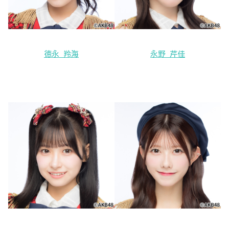
徳永 羚海
永野 芹佳