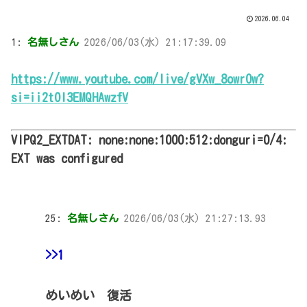
2026.06.04
1:
名無しさん
2026/06/03(水) 21:17:39.09
https://www.youtube.com/live/gVXw_8owrOw?
si=ii2tOl3EMQHAwzfV
VIPQ2_EXTDAT: none:none:1000:512:donguri=0/4:
EXT was configured
25:
名無しさん
2026/06/03(水) 21:27:13.93
>>1
めいめい 復活