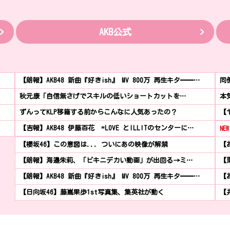
AKB公式
【朗報】AKB48 新曲『好きish』 MV 800万 再生キタ━━…
同
秋元康「自信無さげでスキルの低いショートカットを…
本
ずんってKLP移籍する前からこんなに人気あったの？
【
【吉報】AKB48 伊藤百花 =LOVE とILLITのセンターに…
NEW
【櫻坂46】この意図は... ついにあの映像が解禁
【お
【朗報】海邉朱莉、「ビキニデカい動画」が出回る→ミ…
【
【朗報】AKB48 新曲『好きish』 MV 800万 再生キタ━━…
【
【日向坂46】藤嶌果歩1st写真集、集英社が動く
【