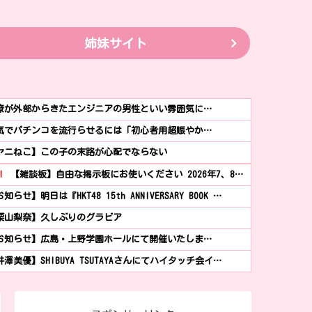
姉妹サイト
僚が外部からきたエンジニアの男性といい雰囲気に…
気でパチンコを流行らせるには「初心者用超賑やか…
ヤニねこ】この子の末路が心配でならない
!
【雑談板】自由な掲示板にお使いください 2026年7、8…
知らせ】明日は『HKT48 15th ANNIVERSARY BOOK …
栗山梨奈】久しぶりのグラビア
お知らせ】広島・上野学園ホールにて開催いたしま…
井澤美優】SHIBUYA TSUTAYAさんにてハイタッチ会イ…