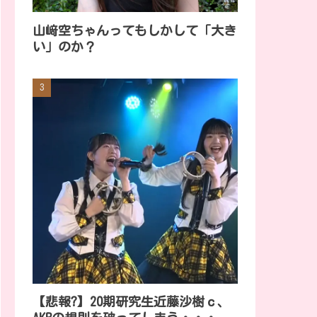
山﨑空ちゃんってもしかして「大き
い」のか？
【悲報?】20期研究生近藤沙樹ｃ、