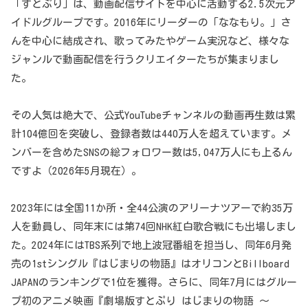
「すとぷり」は、動画配信サイトを中心に活動する2.5次元ア
イドルグループです。2016年にリーダーの「ななもり。」さ
んを中心に結成され、歌ってみたやゲーム実況など、様々な
ジャンルで動画配信を行うクリエイターたちが集まりまし
た。
その人気は絶大で、公式YouTubeチャンネルの動画再生数は累
計104億回を突破し、登録者数は440万人を超えています。メ
ンバーを含めたSNSの総フォロワー数は5,047万人にも上るん
ですよ（2026年5月現在）。
2023年には全国11か所・全44公演のアリーナツアーで約35万
人を動員し、同年末には第74回NHK紅白歌合戦にも出場しまし
た。2024年にはTBS系列で地上波冠番組を担当し、同年6月発
売の1stシングル『はじまりの物語』はオリコンとBillboard
JAPANのランキングで1位を獲得。さらに、同年7月にはグルー
プ初のアニメ映画『劇場版すとぷり はじまりの物語 ～