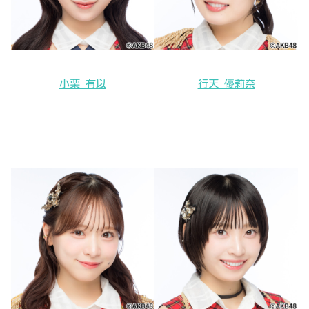
小栗 有以
行天 優莉奈