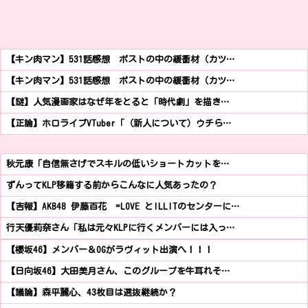
【キン肉マン】531話感想 ポストの中の緩衝材（カツ…
【キン肉マン】531話感想 ポストの中の緩衝材（カツ…
【謎】人気漫画家はなぜ年をとると「時代劇」を描き…
【正論】ホロライブVTuber「（新人について）ウチら…
秋元康「自信無さげでスキルの低いショートカットを…
ずんってKLP移籍する前からこんなに人気あったの？
【吉報】AKB48 伊藤百花 =LOVE とILLITのセンターに…
行天優莉奈さん「私は元々KLPに行くメンバーには入っ…
【櫻坂46】メンバー＆OGがラヴィット出演へ！！！
【日向坂46】大田美月さん、このグループを牛耳れそ…
【議論】森平麗心、43枚目は選抜継続か？