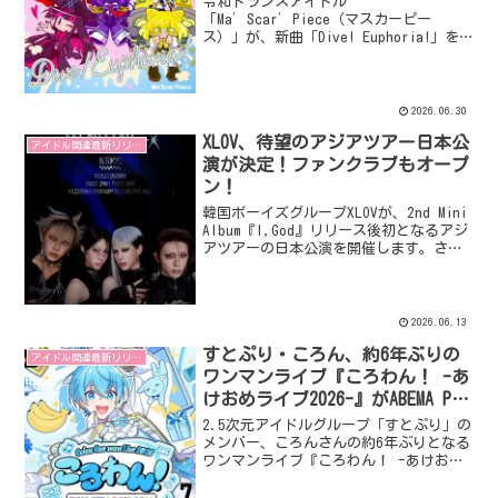
令和トランスアイドル
公開！
「Ma’Scar’Piece（マスカーピー
ス）」が、新曲「Dive! Euphoria!」を6
月29日(月)に配信リリースし、同日20時
にはミュージックビデオも公開しまし
た。メンバーの咲間なぎさんは「キャッ
チーで可愛らしいサウンドが特徴」とコ
2026.06.30
メントしています。
XLOV、待望のアジアツアー日本公
アイドル関連最新リリース
演が決定！ファンクラブもオープ
ン！
韓国ボーイズグループXLOVが、2nd Mini
Album『I,God』リリース後初となるアジ
アツアーの日本公演を開催します。さら
に、日本公式ファンクラブもオープン
し、チケット先行受付も開始されます。
2026.06.13
すとぷり・ころん、約6年ぶりの
アイドル関連最新リリース
ワンマンライブ『ころわん！ -あ
けおめライブ2026-』がABEMA PPV
で独占配信決定！
2.5次元アイドルグループ「すとぷり」の
メンバー、ころんさんの約6年ぶりとなる
ワンマンライブ『ころわん！ -あけおめ
ライブ2026- inさいたまスーパーアリー
ナ』が、2026年7月31日(金)20:00より