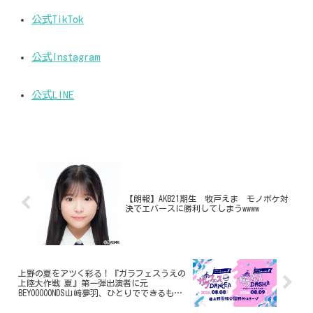
公式TikTok
公式Instagram
公式LINE
【朗報】AKB21期生 牧戸えま モノボケ対
決でエバースに勝利してしまうwwww
上野の夏をアツく彩る！『ガラフェスうえの
上陸大作戦 夏』第一弾出演者に元
BEYOOOOONDS山﨑夢羽、ひとりでできるも
ん、Ḍākineeらが決定！