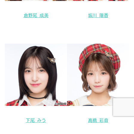
倉野尾 成美
坂川 陽香
下尾 みう
髙橋 彩音