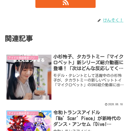
けんそく！
関連記事
小杉怜子、タカラトミー「マイク
アイドル関連最新リリース
ロペット」新シリーズ紹介動画に
登場！「次はどんな反応してくれ
るんだろう？」
モデル・タレントとして活躍中の小杉怜
子が、タカラトミーの新しいペットトイ
「マイクロペット」のSNS紹介動画に出演
しました。手のひらサイズの可愛らしい
マイクロペットと小杉怜子の自然体な魅
力がマッチした動画は必見です。
2026.06.18
令和トランスアイドル
アイドル関連最新リリース
「Ma’Scar’Piece」が新時代の
ダンス・アンセム「Dive!
Euphoria!」を配信リリース＆MV