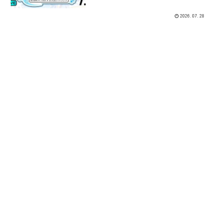
「ABEMA PPV」で独占配信されます。チ
ケットは7月28日(火)18:00から販売開始
2026.07.28
となり、購入者特典も用意されていま
す。