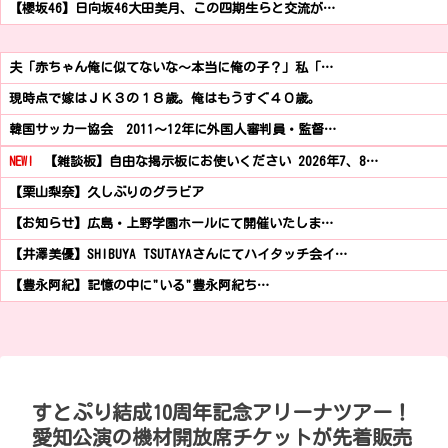
【櫻坂46】日向坂46大田美月、この四期生らと交流が…
夫「赤ちゃん俺に似てないな～本当に俺の子？」私「…
現時点で嫁はＪＫ３の１８歳。俺はもうすぐ４０歳。
韓国サッカー協会 2011～12年に外国人審判員・監督…
NEW!
【雑談板】自由な掲示板にお使いください 2026年7、8…
【栗山梨奈】久しぶりのグラビア
【お知らせ】広島・上野学園ホールにて開催いたしま…
【井澤美優】SHIBUYA TSUTAYAさんにてハイタッチ会イ…
【豊永阿紀】記憶の中に"いる"豊永阿紀ち…
すとぷり結成10周年記念アリーナツアー！
愛知公演の機材開放席チケットが先着販売