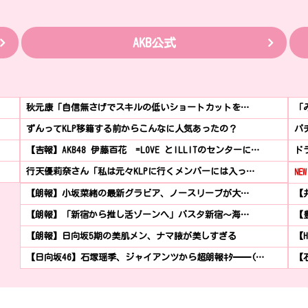
AKB公式
秋元康「自信無さげでスキルの低いショートカットを…
「
ずんってKLP移籍する前からこんなに人気あったの？
パ
【吉報】AKB48 伊藤百花 =LOVE とILLITのセンターに…
ド
行天優莉奈さん「私は元々KLPに行くメンバーには入っ…
NEW
【朗報】小坂菜緒の最新グラビア、ノースリーブが大…
【
【朗報】「新宿から推し活ゾーンへ」バスタ新宿～海…
【
【朗報】日向坂5期の美肌メン、ナマ腋が美しすぎる
【
【日向坂46】石塚瑶季、ジャイアンツから超朗報ｷﾀ━━(…
【