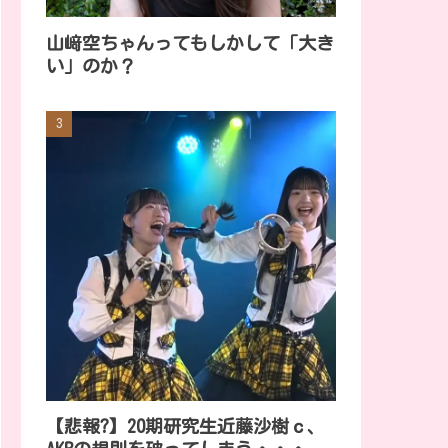
山﨑空ちゃんってもしかして「大き
い」のか？
【悲報?】20期研究生近藤沙樹ｃ、