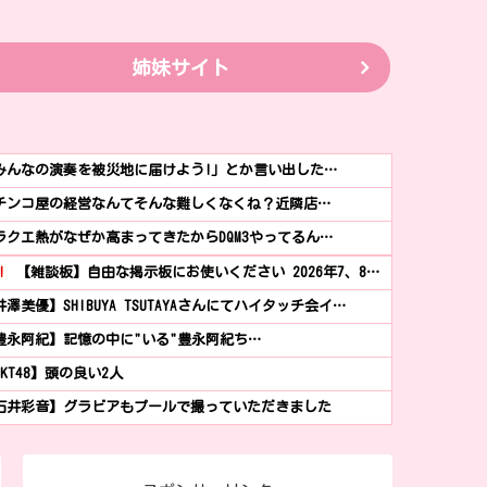
姉妹サイト
みんなの演奏を被災地に届けよう!」とか言い出した…
チンコ屋の経営なんてそんな難しくなくね？近隣店…
ラクエ熱がなぜか高まってきたからDQM3やってるん…
!
【雑談板】自由な掲示板にお使いください 2026年7、8…
井澤美優】SHIBUYA TSUTAYAさんにてハイタッチ会イ…
豊永阿紀】記憶の中に"いる"豊永阿紀ち…
HKT48】頭の良い2人
石井彩音】グラビアもプールで撮っていただきました