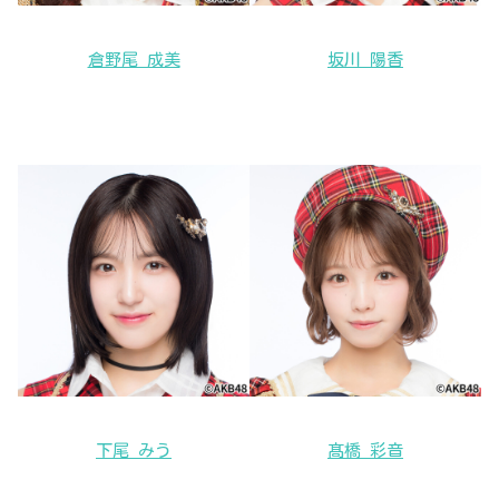
倉野尾 成美
坂川 陽香
下尾 みう
髙橋 彩音