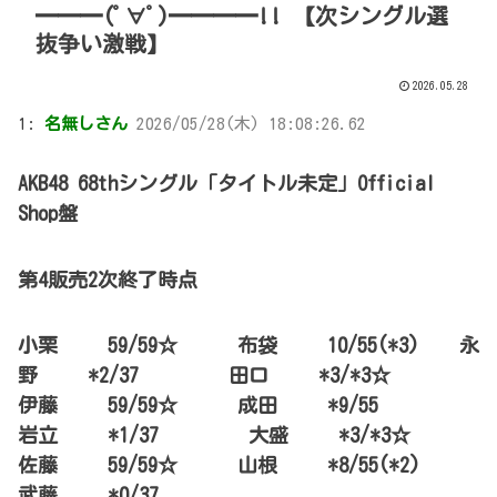
━━━(ﾟ∀ﾟ)━━━━!! 【次シングル選
抜争い激戦】
2026.05.28
1:
名無しさん
2026/05/28(木) 18:08:26.62
AKB48 68thシングル「タイトル未定」Official
Shop盤
第4販売2次終了時点
小栗 59/59☆ 布袋 10/55(*3) 永
野 *2/37 田口 *3/*3☆
伊藤 59/59☆ 成田 *9/55
岩立 *1/37 大盛 *3/*3☆
佐藤 59/59☆ 山根 *8/55(*2)
武藤 *0/37