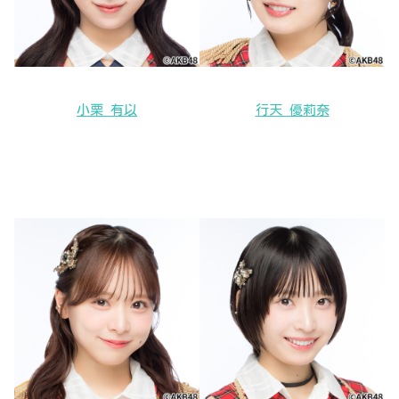
小栗 有以
行天 優莉奈