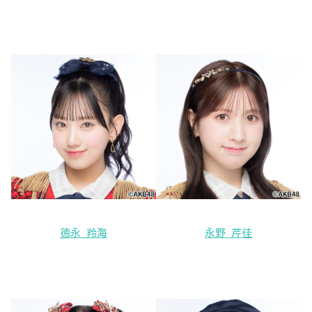
徳永 羚海
永野 芹佳