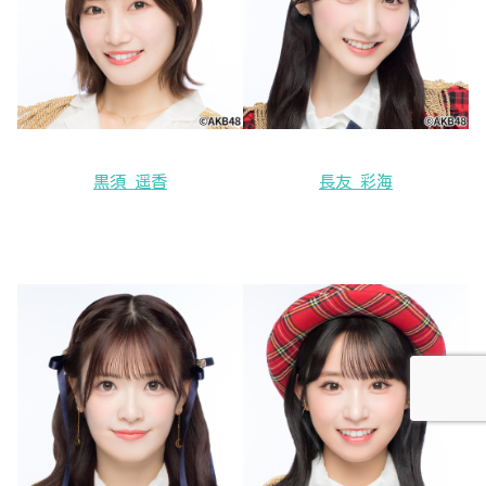
黒須 遥香
長友 彩海