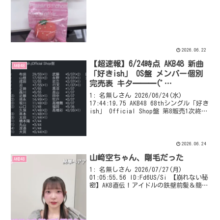
configured
2026.06.22
【超速報】6/24時点 AKB48 新曲
AKB48
「好きish」 OS盤 メンバー個別
完売表 キタ━━━(ﾟ
∀ﾟ)━━━━!! 【次作 69th 選
1: 名無しさん 2026/06/24(水)
抜 指標】
17:44:19.75 AKB48 68thシングル「好き
ish」 Official Shop盤 第8販売1次終了
時点 小栗 59/59☆ 布袋
29/55(*1) 武藤 *...
2026.06.24
山﨑空ちゃん、剛毛だった
AKB48
1: 名無しさん 2026/07/27(月)
01:05:55.56 ID:Fd6US/Si 【崩れない秘
密】AKB直伝！アイドルの鉄壁前髪＆簡単
セルフヘアアレンジ5選❣