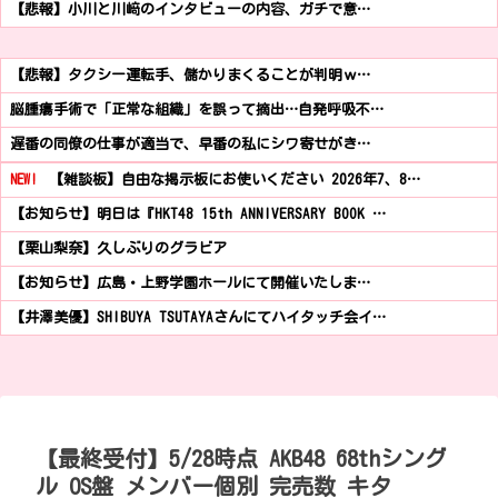
【悲報】小川と川﨑のインタビューの内容、ガチで意…
【悲報】タクシー運転手、儲かりまくることが判明ｗ…
脳腫瘍手術で「正常な組織」を誤って摘出…自発呼吸不…
遅番の同僚の仕事が適当で、早番の私にシワ寄せがき…
NEW!
【雑談板】自由な掲示板にお使いください 2026年7、8…
【お知らせ】明日は『HKT48 15th ANNIVERSARY BOOK …
【栗山梨奈】久しぶりのグラビア
【お知らせ】広島・上野学園ホールにて開催いたしま…
【井澤美優】SHIBUYA TSUTAYAさんにてハイタッチ会イ…
【最終受付】5/28時点 AKB48 68thシング
ル OS盤 メンバー個別 完売数 キタ