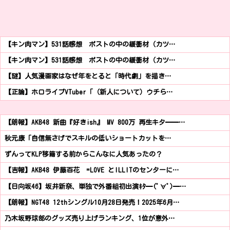
【キン肉マン】531話感想 ポストの中の緩衝材（カツ…
【キン肉マン】531話感想 ポストの中の緩衝材（カツ…
【謎】人気漫画家はなぜ年をとると「時代劇」を描き…
【正論】ホロライブVTuber「（新人について）ウチら…
【朗報】AKB48 新曲『好きish』 MV 800万 再生キタ━━…
秋元康「自信無さげでスキルの低いショートカットを…
ずんってKLP移籍する前からこんなに人気あったの？
【吉報】AKB48 伊藤百花 =LOVE とILLITのセンターに…
【日向坂46】坂井新奈、単独で外番組初出演ｷﾀ━(ﾟ∀ﾟ)━…
【朗報】NGT48 12thシングル10月28日発売！2025年6月…
乃木坂野球部のグッズ売り上げランキング、1位が意外…