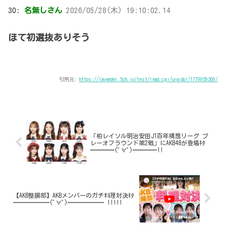
30:
名無しさん
2026/05/28(木) 19:10:02.14
ほて初選抜ありそう
引用元:
https://lavender.5ch.io/test/read.cgi/uraidol/1779959306/
「柏レイソル明治安田J1百年構想リーグ プ
レーオフラウンド第2戦」にAKB48が登場ｷﾀ
━━━━(ﾟ∀ﾟ)━━━━!!
【AKB整腸部】AKBメンバーのガチ料理対決ｷﾀ
━━━━━━(ﾟ∀ﾟ)━━━━━━ !!!!!