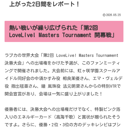
上がった2日間をレポート！
2026.05.25
熱い戦いが繰り広げられた「第2回
LoveLive! Masters Tournament 開幕戦」
ラブカの世界大会「第2回 LoveLive! Masters Tournament
決勝大会」への出場権をかけた予選が、このファンミーティ
ングで開催されました。大会前には、虹ヶ咲学園スクールア
イドル同好会の中須かすみ役 相良茉優さん、エマ・ヴェルデ
役 指出毬亜さん、鐘 嵐珠役 法元明菜さんからの特別VTRで
開会宣言があり、会場は一気に盛り上がりました！
優勝者には、決勝大会への出場権だけでなく、特製ピンク箔
入りのエネルギーカード（高海千歌）と賞状が贈られたそう
ですよ。さらに、優勝・2位・3位の方のデッキレシピはブシ