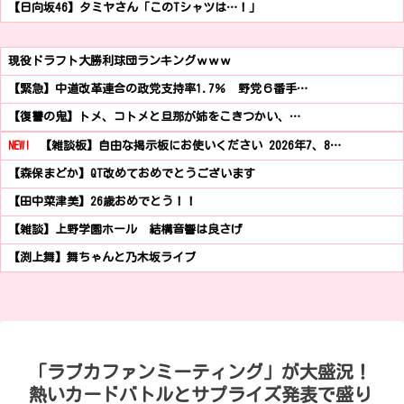
【日向坂46】タミヤさん「このTシャツは…！」
現役ドラフト大勝利球団ランキングｗｗｗ
【緊急】中道改革連合の政党支持率1.7％ 野党６番手…
【復讐の鬼】トメ、コトメと旦那が姉をこきつかい、…
NEW!
【雑談板】自由な掲示板にお使いください 2026年7、8…
【森保まどか】QT改めておめでとうございます
【田中菜津美】26歳おめでとう！！
【雑談】上野学園ホール 結構音響は良さげ
【渕上舞】舞ちゃんと乃木坂ライブ
「ラブカファンミーティング」が大盛況！
熱いカードバトルとサプライズ発表で盛り