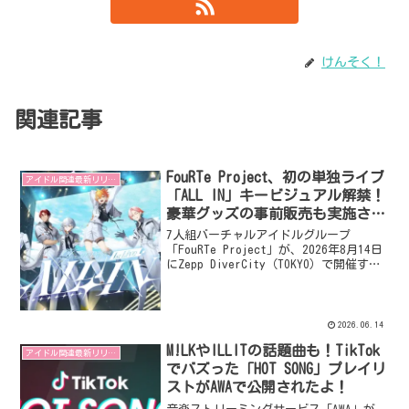
けんそく！
関連記事
FouRTe Project、初の単独ライブ
アイドル関連最新リリース
「ALL IN」キービジュアル解禁！
豪華グッズの事前販売も実施され
ました！
7人組バーチャルアイドルグループ
「FouRTe Project」が、2026年8月14日
にZepp DiverCity（TOKYO）で開催する
1st LIVE「ALL IN」のキービジュアルが
公開されました。同時に、ライブをさら
に盛り上げる公式グッズの事前販売も開
始。ライブへの「ALL IN」という熱い決
2026.06.14
意が込められたステージに期待が高まり
M!LKやILLITの話題曲も！TikTok
ます！
アイドル関連最新リリース
でバズった「HOT SONG」プレイリ
ストがAWAで公開されたよ！