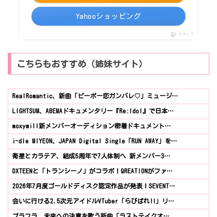
Yahooショッピング
ポチップ
こちらもおすすめ（姉妹サイト）
RealRomantic、新曲「ピーポー恋ガンバレ♡」ミュージ…
LIGHTSUM、ABEMAドキュメンタリー『Re:Idol』で日本…
moxymill新メンバーオーディション密着ドキュメント…
i-dle MIYEON、JAPAN Digital Single「RUN AWAY」を…
衛星とカラテア、結成5周年で7人体制へ 新メンバー3…
DXTEENと「トランシーノ」がコラボ！QREATIONがファ…
2026年7月度ゴールドディスク認定作品が発表！SEVENT…
会いに行ける2.5次元アイドルVTuber「らびぱれ!!」リ…
ブラフラ、未来への決意を歌う新曲「ラストテイクオ…