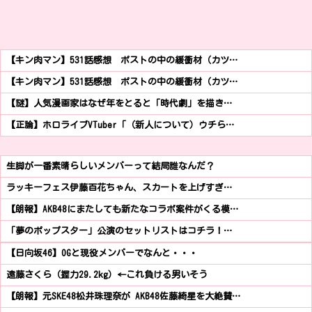
【キン肉マン】531話感想 ポストの中の緩衝材（カツ…
【キン肉マン】531話感想 ポストの中の緩衝材（カツ…
【謎】人気漫画家はなぜ年をとると「時代劇」を描き…
【正論】ホロライブVTuber「（新人について）ウチら…
生脚が一番素晴らしいメンバーって結局誰なんだ？
ラッキーフェス伊藤百花ちゃん、スカートを上げすぎ…
【朗報】AKB48にまたしても新たなコラボ案件がくる模…
「夢のポップスター」公演のセットリストはコチラ！…
【日向坂46】OGと現役メンバーでなんと・・・
遠藤さくら（握力29.2kg）←これ負ける男いそう
【朗報】元SKE48松井珠理奈が AKB48佐藤綺星を大絶賛…