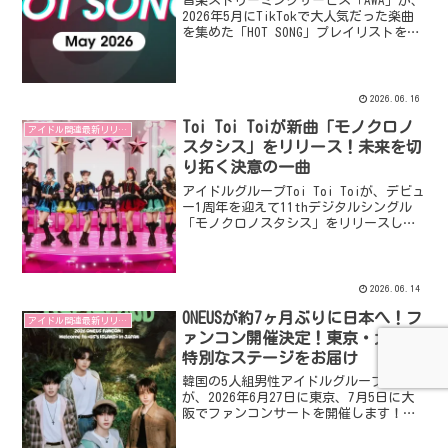
音楽ストリーミングサービス「AWA」が、
2026年5月にTikTokで大人気だった楽曲
を集めた「HOT SONG」プレイリストを公
開しました。M!LKの「アイドルパワー」
やILLITの「It's Me」など、注目の楽曲
が盛りだくさん！
2026.06.16
Toi Toi Toiが新曲「モノクロノ
アイドル関連最新リリース
スタシス」をリリース！未来を切
り拓く決意の一曲
アイドルグループToi Toi Toiが、デビュ
ー1周年を迎えて11thデジタルシングル
「モノクロノスタシス」をリリースしま
した。自分たちの意思で未来を取り戻す
という力強いメッセージが込められたこ
の楽曲は、彼女たちの新たな決意を象徴
しています。
2026.06.14
ONEUSが約7ヶ月ぶりに日本へ！フ
アイドル関連最新リリース
ァンコン開催決定！東京・大阪で
特別なステージをお届け
韓国の5人組男性アイドルグループONEUS
が、2026年6月27日に東京、7月5日に大
阪でファンコンサートを開催します！卓
越したパフォーマンスで魅了する彼らの
約7ヶ月ぶりの来日公演に注目です。