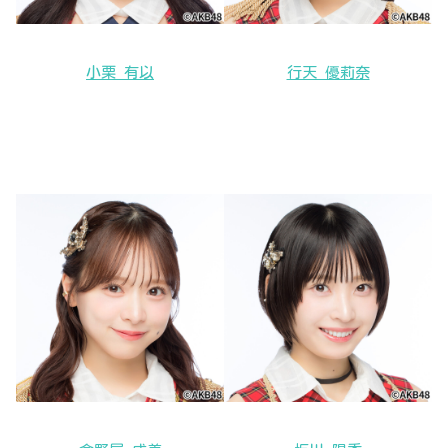
小栗 有以
行天 優莉奈