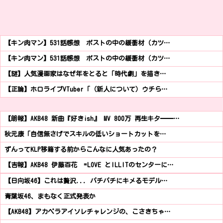
【キン肉マン】531話感想 ポストの中の緩衝材（カツ…
【キン肉マン】531話感想 ポストの中の緩衝材（カツ…
【謎】人気漫画家はなぜ年をとると「時代劇」を描き…
【正論】ホロライブVTuber「（新人について）ウチら…
【朗報】AKB48 新曲『好きish』 MV 800万 再生キタ━━…
秋元康「自信無さげでスキルの低いショートカットを…
ずんってKLP移籍する前からこんなに人気あったの？
【吉報】AKB48 伊藤百花 =LOVE とILLITのセンターに…
【日向坂46】これは贅沢... バチバチにキメるモデル…
青葉坂46、まもなく正式発表か
【AKB48】アカペラアイソレチャレンジの、こさきちゃ…