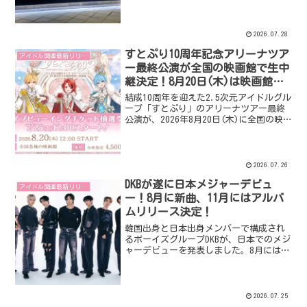
トルに沿ったデザインで、群衆の中での
「独り」という感覚を表現しており、叶
さんからのコメントも公開されていま
2026.07.28
す。
すとぷり10周年記念アリーナツア
アイドル関連最新リリース
ー最終公演が全国の映画館で生中
継決定！8月20日(木)は映画館へ
GO！
結成10周年を迎えた2.5次元アイドルグル
ープ「すとぷり」のアリーナツアー最終
公演が、2026年8月20日(木)に全国の映
画館でライブ・ビューイングとして生中
継されることが発表されました。大スク
リーンで臨場感あふれるパフォーマンス
を楽しめるこのイベントのチケット情報
2026.07.26
は要チェックです！
DKBが遂に日本メジャーデビュ
アイドル関連最新リリース
ー！8月に新曲、11月にはアルバ
ムリリース決定！
韓国出身と日本出身メンバーで構成され
るボーイズグループDKBが、日本でのメジ
ャーデビューを発表しました。8月には日
本オリジナル楽曲「かけがえのない君
へ」を、11月には初の日本オリジナルア
ルバムをリリースします。
2026.07.25