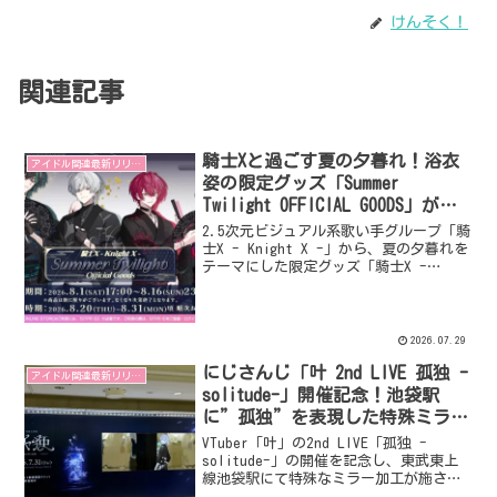
けんそく！
関連記事
騎士Xと過ごす夏の夕暮れ！浴衣
アイドル関連最新リリース
姿の限定グッズ「Summer
Twilight OFFICIAL GOODS」が登
場
2.5次元ビジュアル系歌い手グループ「騎
士X - Knight X -」から、夏の夕暮れを
テーマにした限定グッズ「騎士X -
Knight X - Summer Twilight OFFICIAL
GOODS」が発売されます。黒を基調とした
浴衣姿のメンバーがデザインされた、全8
アイテムの特別なグッズで、2026年8月1
2026.07.29
日17:00よりSTPR ONLINE STOREにて販
にじさんじ「叶 2nd LIVE 孤独 -
売開始です。
アイドル関連最新リリース
solitude-」開催記念！池袋駅
に”孤独”を表現した特殊ミラー
広告が登場！
VTuber「叶」の2nd LIVE「孤独 -
solitude-」の開催を記念し、東武東上
線池袋駅にて特殊なミラー加工が施され
た交通広告が掲出されます。ライブタイ