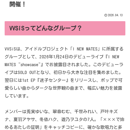
開催！
2026.04.13
VVSiSってどんなグループ？
VVSiSは、アイドルプロジェクト「I NEW MATES」に所属する
グループとして、2026年1月24日のデビューライブ『I NEW
MATES ~showcase~』でお披露目されました。このデビューラ
イブはSOLD OUTとなり、初日から大きな注目を集めました。
翌日には1st EP『迷子センター』をリリースし、ポップで可
愛らしい曲からダークな世界観の曲まで、幅広い魅力を披露
しています。
メンバーは兎実ゆいな、翠音むむ、千世みれい、戸叶キズ
ナ、夏羽アヤサ、冬依ハク、遊乃ヲユタの7人。「×××で始
めるあたしの証明」をキャッチコピーに、確かな歌唱力と多