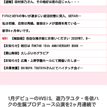
【速報】田村保乃さん、その格好は夜の店じゃん・・・
FIFAとUEFAの争いが凄まじい泥沼状態に突入、UEFAの…
私は初婚、旦那は再婚。普段はトメが面倒を見ている…
新卒4ヶ月辛いです。
NEW!
【雑談板】自由な掲示板にお使いください 2026年7、8…
【お知らせ】明日は『HKT48 15th ANNIVERSARY BOOK …
【栗山梨奈】久しぶりのグラビア
【お知らせ】広島・上野学園ホールにて開催いたしま…
【井澤美優】SHIBUYA TSUTAYAさんにてハイタッチ会イ…
1月デビューのVVSiS、遊乃ヲユタ・冬依ハ
クの生誕プロデュース公演を2ヶ月連続で