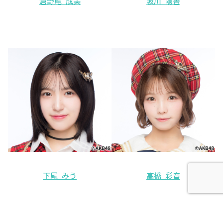
倉野尾 成美
坂川 陽香
下尾 みう
髙橋 彩音