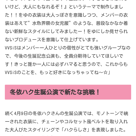
いけど、大人にもなれるぞ！』というテーマで制作しまし
た！！をゆの衣装は大人っぽさを意識しつつ、メンバーの衣
装はあえて”水色界隈の女児服”のような、普段なかなか着
ない新鮮なスタイルにしてみましたー！をゆにしか見せられ
ないプロデュースを意識して仕上げています。
VVSiSはメンバー一人ひとりの個性がとても強いグループなの
で、今後の生誕記念公演も、全員分期待していてほしいで
す！きっと誰か一人には必ずハマると思うので、これからも
VVSiSのことを、もっと好きになっちゃってね〜☆」
冬依ハク生誕公演で新たな挑戦！
続く4月9日の冬依ハクさんの生誕公演では、モノトーンで統
一された衣装に、チェーンやコルセット風ベルトを取り入れ
た大人びたスタイリングで「ハクらしさ」を表現しました。