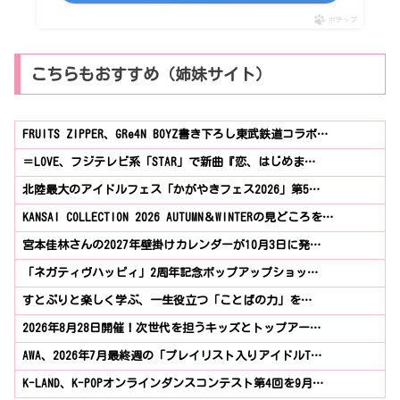
ポチップ
こちらもおすすめ（姉妹サイト）
FRUITS ZIPPER、GRe4N BOYZ書き下ろし東武鉄道コラボ…
＝LOVE、フジテレビ系「STAR」で新曲『恋、はじめま…
北陸最大のアイドルフェス「かがやきフェス2026」第5…
KANSAI COLLECTION 2026 AUTUMN＆WINTERの見どころを…
宮本佳林さんの2027年壁掛けカレンダーが10月3日に発…
「ネガティヴハッピィ」2周年記念ポップアップショッ…
すとぷりと楽しく学ぶ、一生役立つ「ことばの力」を…
2026年8月28日開催！次世代を担うキッズとトップアー…
AWA、2026年7月最終週の「プレイリスト入りアイドルT…
K-LAND、K-POPオンラインダンスコンテスト第4回を9月…