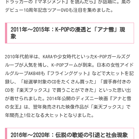
ドラッカーの『マネジメント』を読んだら』が話題に。嵐の
デビュー10周年記念ツアーDVDも注目を集めました。
2011年～2015年：K-POPの浸透と「アナ雪」現
象
2010年代前半は、KARAや少女時代といったK-POPガールズグ
ループが人気を博し、K-POPブームが到来。日本の女性アイド
ルグループAKB48も『フライングゲット』などで大ヒットを記
録し、「総選挙対象のCDをたくさん買った」「握手券付きの
CDを『楽天ブックス』で買うことができた」といった思い出
が寄せられました。2014年公開のディズニー映画『アナと雪
の女王』は、翌年発売された映像作品が「楽天ブックス」で
年間売上1位となる大ヒットとなりました。
2016年～2020年：伝説の歌姫の引退と社会現象