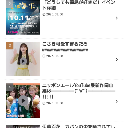
「どうしても福島が好きだ」イベン
ト詳細
2026.08.06
こさき可愛すぎるだろ
wwwwwwwwwwwwwwwwwwww
2026.08.06
ニッポンエールYouTube最新作岡山
編ｷﾀ━━━━━(ﾟ∀ﾟ)━━━━━━
!!!!!
2026.08.06
伊藤百花 カバンの中を晒されてし