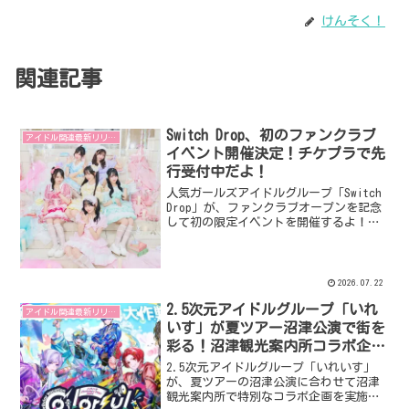
けんそく！
関連記事
Switch Drop、初のファンクラブ
アイドル関連最新リリース
イベント開催決定！チケプラで先
行受付中だよ！
人気ガールズアイドルグループ「Switch
Drop」が、ファンクラブオープンを記念
して初の限定イベントを開催するよ！チ
ケットは電子チケットサービス「チケプ
ラ」で先行受付中だから、ファンのみん
なは要チェックだね！
2026.07.22
2.5次元アイドルグループ「いれ
アイドル関連最新リリース
いす」が夏ツアー沼津公演で街を
彩る！沼津観光案内所コラボ企画
も開催！
2.5次元アイドルグループ「いれいす」
が、夏ツアーの沼津公演に合わせて沼津
観光案内所で特別なコラボ企画を実施し