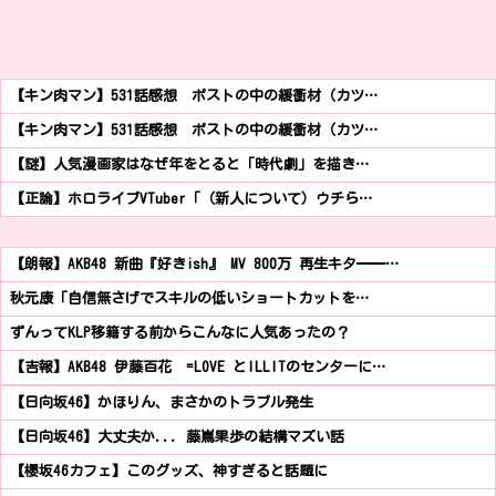
【キン肉マン】531話感想 ポストの中の緩衝材（カツ…
【キン肉マン】531話感想 ポストの中の緩衝材（カツ…
【謎】人気漫画家はなぜ年をとると「時代劇」を描き…
【正論】ホロライブVTuber「（新人について）ウチら…
【朗報】AKB48 新曲『好きish』 MV 800万 再生キタ━━…
秋元康「自信無さげでスキルの低いショートカットを…
ずんってKLP移籍する前からこんなに人気あったの？
【吉報】AKB48 伊藤百花 =LOVE とILLITのセンターに…
【日向坂46】かほりん、まさかのトラブル発生
【日向坂46】大丈夫か... 藤嶌果歩の結構マズい話
【櫻坂46カフェ】このグッズ、神すぎると話題に