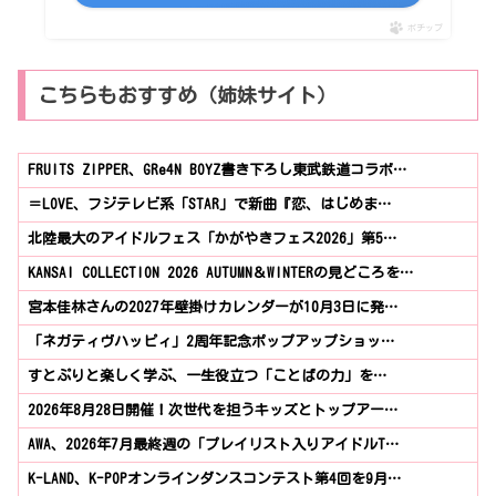
ポチップ
こちらもおすすめ（姉妹サイト）
FRUITS ZIPPER、GRe4N BOYZ書き下ろし東武鉄道コラボ…
＝LOVE、フジテレビ系「STAR」で新曲『恋、はじめま…
北陸最大のアイドルフェス「かがやきフェス2026」第5…
KANSAI COLLECTION 2026 AUTUMN＆WINTERの見どころを…
宮本佳林さんの2027年壁掛けカレンダーが10月3日に発…
「ネガティヴハッピィ」2周年記念ポップアップショッ…
すとぷりと楽しく学ぶ、一生役立つ「ことばの力」を…
2026年8月28日開催！次世代を担うキッズとトップアー…
AWA、2026年7月最終週の「プレイリスト入りアイドルT…
K-LAND、K-POPオンラインダンスコンテスト第4回を9月…