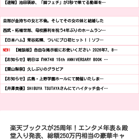
【速報】池田瑛紗、「脚フェチ」が3秒で果てる動画を…
旦那が金持ちの女と不倫。そしてその女の妹と結婚した
西武・柘植世那、母校勝利を祝う4年ぶりのホームラン…
【日本ハム】常谷拓輝、ついにプロ初ヒット！｜ソフ…
NEW!
【雑談板】自由な掲示板にお使いください 2026年7、8…
【お知らせ】明日は『HKT48 15th ANNIVERSARY BOOK …
【栗山梨奈】久しぶりのグラビア
【お知らせ】広島・上野学園ホールにて開催いたしま…
【井澤美優】SHIBUYA TSUTAYAさんにてハイタッチ会イ…
楽天ブックスが25周年！エンタメ年表＆殿
堂入り発表、総額250万円相当の豪華キャ