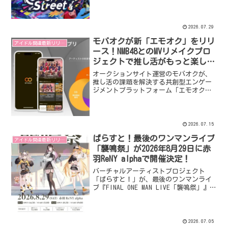
ます。限定アナウンスや楽曲放送、さら
に沼津駅前でのスポット映像放映など、
沼津の街全体で「いれいす」の魅力を楽
しめます。
2026.07.29
モバオクが新「エモオク」をリリ
アイドル関連最新リリース
ース！NMB48とのMVリメイクプロ
ジェクトで推し活がもっと楽しく
なる！
オークションサイト運営のモバオクが、
推し活の課題を解決する共創型エンゲー
ジメントプラットフォーム「エモオク」
をリリースしました。第一弾プロジェク
トとして、NMB48の「MVリメイクプロジ
ェクト」が始動し、ファンは新しい形で
推しを応援できるようになります。
2026.07.15
ぱらすと！最後のワンマンライブ
アイドル関連最新リリース
「襲鳴祭」が2026年8月29日に赤
羽ReNY alphaで開催決定！
バーチャルアーティストプロジェクト
「ぱらすと！」が、最後のワンマンライ
ブ『FINAL ONE MAN LIVE「襲鳴祭」』を
2026年8月29日(土)に赤羽ReNY alphaで
開催します。これまで応援してくれたフ
ァンへの感謝を込めた、集大成となるパ
フォーマンスに注目です！
2026.07.05