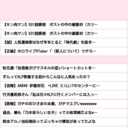
【キン肉マン】531話感想 ポストの中の緩衝材（カツ…
【キン肉マン】531話感想 ポストの中の緩衝材（カツ…
【謎】人気漫画家はなぜ年をとると「時代劇」を描き…
【正論】ホロライブVTuber「（新人について）ウチら…
秋元康「自信無さげでスキルの低いショートカットを…
ずんってKLP移籍する前からこんなに人気あったの？
【吉報】AKB48 伊藤百花 =LOVE とILLITのセンターに…
行天優莉奈さん「私は元々KLPに行くメンバーには入っ…
【朗報】ガチのおひさまの本棚、ガチでエグいwwwwwwww
過去、最も「乃木坂らしい女子」って小坂菜緒だよなw…
岡本アルノ池田奥田ってぶっちゃけ櫻坂があってたよな