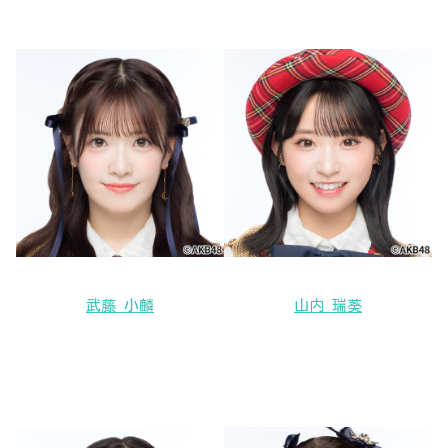
武藤 小麟
山内 瑞葵