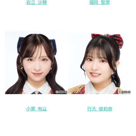
岩立 沙穂
福岡 聖菜
小栗 有以
行天 優莉奈