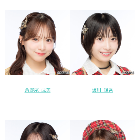
倉野尾 成美
坂川 陽香