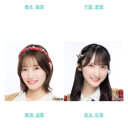
橋本 陽菜
千葉 恵里
黒須 遥香
長友 彩海