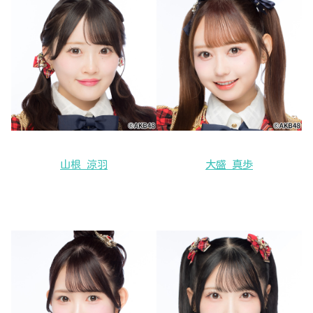
山根 涼羽
大盛 真歩