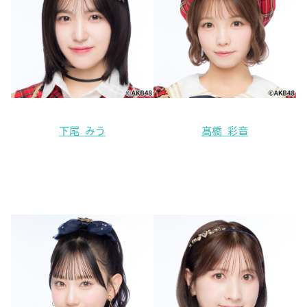
下尾 みう
髙橋 彩音