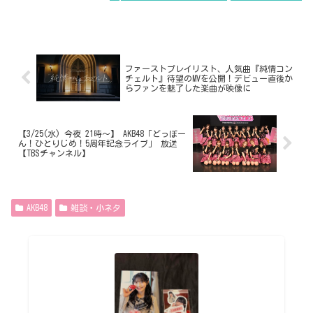
ファーストプレイリスト、人気曲『純情コン
チェルト』待望のMVを公開！デビュー直後か
らファンを魅了した楽曲が映像に
【3/25(水) 今夜 21時～】 AKB48「どっぼー
ん！ひとりじめ！5周年記念ライブ」 放送
【TBSチャンネル】
AKB48
雑談・小ネタ