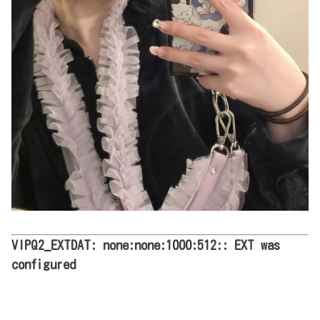
VIPQ2_EXTDAT: none:none:1000:512:: EXT was
configured