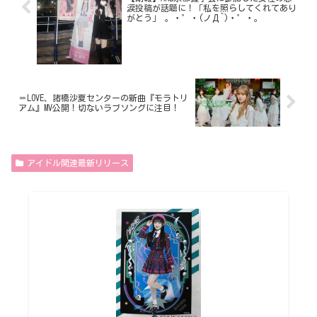
涙投稿が話題に！「私を照らしてくれてあり
がとう」 。・゜・(ノД`)・゜・。
＝LOVE、諸橋沙夏センターの新曲『モラトリ
アム』MV公開！切ないラブソングに注目！
アイドル関連最新リリース