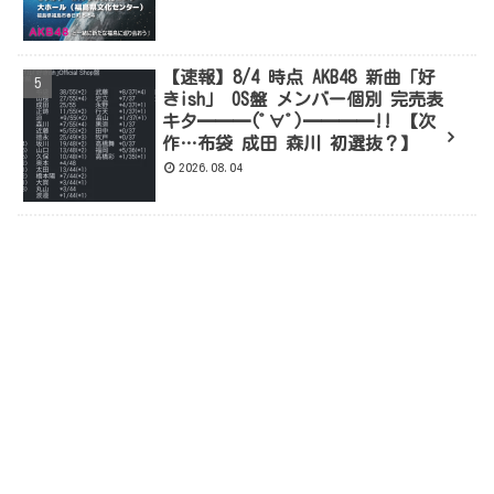
【速報】8/4 時点 AKB48 新曲「好
きish」 OS盤 メンバー個別 完売表
キタ━━━(ﾟ∀ﾟ)━━━━!! 【次
作…布袋 成田 森川 初選抜？】
2026.08.04