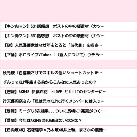
【キン肉マン】531話感想 ポストの中の緩衝材（カツ…
【キン肉マン】531話感想 ポストの中の緩衝材（カツ…
【謎】人気漫画家はなぜ年をとると「時代劇」を描き…
【正論】ホロライブVTuber「（新人について）ウチら…
秋元康「自信無さげでスキルの低いショートカットを…
ずんってKLP移籍する前からこんなに人気あったの？
【吉報】AKB48 伊藤百花 =LOVE とILLITのセンターに…
行天優莉奈さん「私は元々KLPに行くメンバーには入っ…
【朗報】ミーグリ8次結果...ついに長嶋に1完売がつく…
【疑問】今年はAKB48は@JAM出ないのかな？
【日向坂46】石塚瑶季×乃木坂46井上和、まさかの裏話…