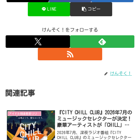
LINE
コピー
けんそく！をフォローする
けんそく！
関連記事
『CITY CHILL CLUB』2026年7月の
アイドル関連最新リリース
ミュージックセレクターが決定！
豪華アーティストが「CHILL」な2
時間をプロデュース
2026年7月、深夜ラジオ番組『CITY
CHILL CLUB』のミュージックセレクター