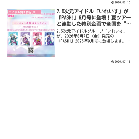
COLORの全6組の個性豊かなアーティスト
2026.06.10
が出演し、チケットの先行販売は2026年6
2.5次元アイドル「いれいす」が
月9日（火）20:00からスタートします。
アイドル関連最新リリース
『PASH!』9月号に登場！夏ツアー
と連動した特別企画で全国を“い
れいす色”に染める！
2.5次元アイドルグループ「いれいす」
が、2026年8月7日（金）発売の
『PASH!』2026年9月号に登場します。夏
ツアー「Irregular Vacation -
Colorful Street-」と「全国いれいす色
大作戦」に連動した特別企画で、描き下
ろしビジュアルや実写撮り下ろし写真、
2026.07.13
メンバーインタビュー、限定付録など、
盛りだくさんの内容が誌面を彩ります。