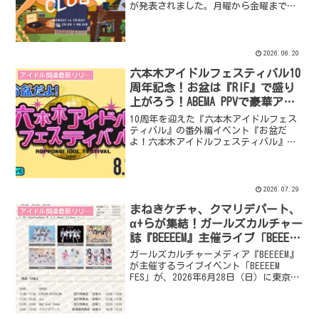
が発表されました。月曜から金曜まで、
TRIPLANE、大橋ちっぽけ、すなお、長澤
明日香、奇妙礼太郎、小片リサ、潤花、
SPOT、がらり、ぎがもえか、TAMIW、
BIGMAMAといった豪華アーティストたち
2026.06.20
が「CHILL」をテーマに2時間のプレイリ
六本木アイドルフェスティバル10
ストをお届けします。さらに、新コーナ
アイドル関連最新リリース
ーもスタートし、音楽とカルチャーの新
周年記念！お盆は『RIF』で盛り
たな出会いが期待されます。
上がろう！ABEMA PPVで豪華アイ
ドルライブ生配信！
10周年を迎えた『六本木アイドルフェス
ティバル』の番外編イベント『お盆だ
よ！六本木アイドルフェスティバル』
が、2026年8月15日（土）にABEMA PPVで
生放送されるよ！高嶺のなでしこ、虹の
コンキスタドールなど、豪華アイドルた
ちが六本木ヒルズアリーナから熱いステ
2026.07.29
ージを届けてくれるから、見逃し厳禁だ
まねきケチャ、クマリデパート、
ね！
アイドル関連最新リリース
α+らが集結！ガールズカルチャー
誌『BEEEEM』主催ライブ「BEEEEM
FES」が6月28日に飛行船シアター
ガールズカルチャーメディア『BEEEEM』
で開催決定！
が主催するライブイベント「BEEEEM
FES」が、2026年6月28日（日）に東京・
飛行船シアターで開催されます。まねき
ケチャ、クマリデパート、α+、
Ma'Scar'Piece、RiNCENT♯、COLOR of