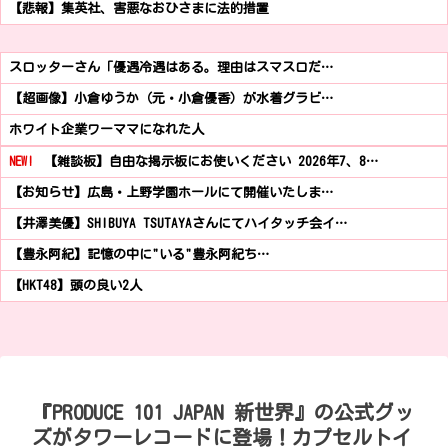
【悲報】集英社、害悪なおひさまに法的措置
スロッターさん「優遇冷遇はある。理由はスマスロだ…
【超画像】小倉ゆうか（元・小倉優香）が水着グラビ…
ホワイト企業ワーママになれた人
NEW!
【雑談板】自由な掲示板にお使いください 2026年7、8…
【お知らせ】広島・上野学園ホールにて開催いたしま…
【井澤美優】SHIBUYA TSUTAYAさんにてハイタッチ会イ…
【豊永阿紀】記憶の中に"いる"豊永阿紀ち…
【HKT48】頭の良い2人
『PRODUCE 101 JAPAN 新世界』の公式グッ
ズがタワーレコードに登場！カプセルトイ