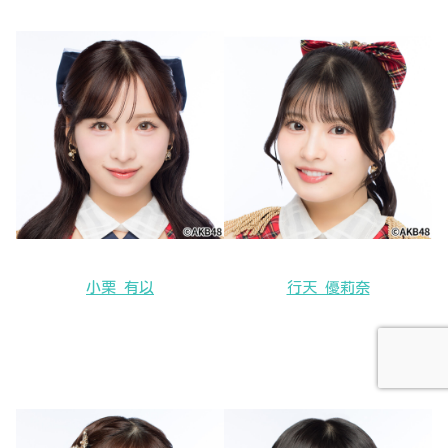
小栗 有以
行天 優莉奈