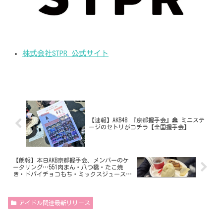
株式会社STPR 公式サイト
【速報】AKB48 『京都握手会』🏯 ミニステ
ージのセトリがコチラ【全国握手会】
【朗報】本日AKB京都握手会、メンバーのケ
ータリング…551肉まん・八つ橋・たこ焼
き・ドバイチョコもち・ミックスジュース
www
アイドル関連最新リリース