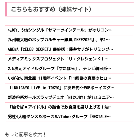
こちらもおすすめ（姉妹サイト）
≒JOY、5thシングル「サマーツインテール」がオリコン…
九州最大級のポップカルチャー祭典『KPF2026』、第1…
ABEMA『CELEB SECRET』最終話：藤井サチがトリミング…
メディアミックスプロジェクト「リ・クレシェンド！…
2.5次元アイドルグループ「すたぽら」、テレビ朝日系…
いぎなり東北産 11周年イベント「11回目の真夏のヒロ…
「INKIGAYO LIVE in TOKYO」に次世代K-POPボーイズグ…
新渋谷系ガールズラップデュオ「NIC♡RY」が1stミニア…
「油そば×アイドル」の融合で飲食店を盛り上げる！油…
男性4人組ダンス＆ボーカルVTuberグループ「NEXTALE…
もっと記事を検索！