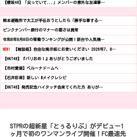
【櫻坂46】「尖っていて...」メンバーの意外な友達事…
熊本避難所で大工が手伝おうとしたら「勝手な事する…
ピンクナンバー原付のマナーの悪さは異常
令和8年8月8日の稼働ランキングが公開！新台や人気機…
NEW!
【雑談板】自由な掲示板にお使いください 2026年7、8…
【HKT48】『バリおめ！』ありがとうございました
【市村愛里】ベルーナドームへ
【石井彩音】新しい #メイクレシピ
【HKT48】発売記念ハイタッチ会来てくれた方 ありが…
STPRの超新星「とぅるりぷ」がデビュー1
ヶ月で初のワンマンライブ開催！FC最速先