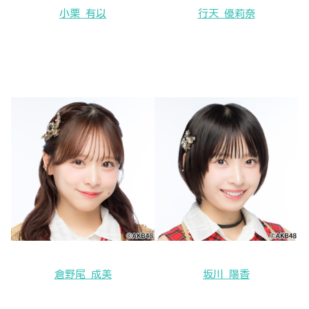
小栗 有以
行天 優莉奈
倉野尾 成美
坂川 陽香