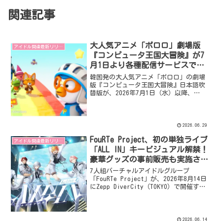
関連記事
大人気アニメ「ポロロ」劇場版
アイドル関連最新リリース
『コンピュータ王国大冒険』が7
月1日より各種配信サービスでス
タート！次回作オーディションも
韓国発の大人気アニメ「ポロロ」の劇場
開催！
版『コンピュータ王国大冒険』日本語吹
替版が、2026年7月1日（水）以降、
Amazon Prime Video、Hulu、U-NEXTな
どで順次配信を開始します。主役ポロロ
役は山之内すずさんが務め、新アイドル
グループ「清麗使命女子」や船ヶ山哲が
2026.06.29
テーマ曲を担当。さらに、次回作『劇場
FouRTe Project、初の単独ライブ
版 ポロロ 恐竜島大冒険』の日本語吹替
アイドル関連最新リリース
版オーディションも同日よりスタートし
「ALL IN」キービジュアル解禁！
ます。
豪華グッズの事前販売も実施され
ました！
7人組バーチャルアイドルグループ
「FouRTe Project」が、2026年8月14日
にZepp DiverCity（TOKYO）で開催する
1st LIVE「ALL IN」のキービジュアルが
公開されました。同時に、ライブをさら
に盛り上げる公式グッズの事前販売も開
始。ライブへの「ALL IN」という熱い決
2026.06.14