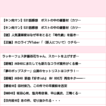
【キン肉マン】531話感想 ポストの中の緩衝材（カツ…
【キン肉マン】531話感想 ポストの中の緩衝材（カツ…
【謎】人気漫画家はなぜ年をとると「時代劇」を描き…
【正論】ホロライブVTuber「（新人について）ウチら…
ラッキーフェス伊藤百花ちゃん、スカートを上げすぎ…
【朗報】AKB48にまたしても新たなコラボ案件がくる模…
「夢のポップスター」公演のセットリストはコチラ！…
【朗報】AKB48 新曲『好きish』 MV 800万 再生キタ━━…
【櫻坂46】田村保乃、この件での卒業説を否定
【NMB48】坂田心咲、塩月希依音、平山真衣、三鴨くる…
【日向坂46】あの件、切り抜かれる・・・