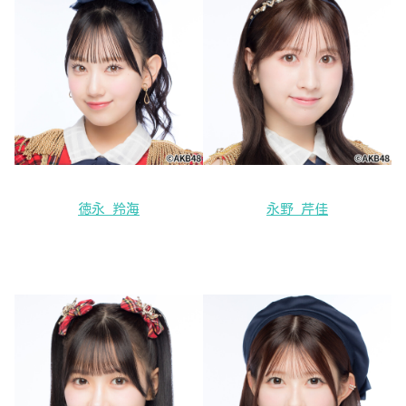
徳永 羚海
永野 芹佳