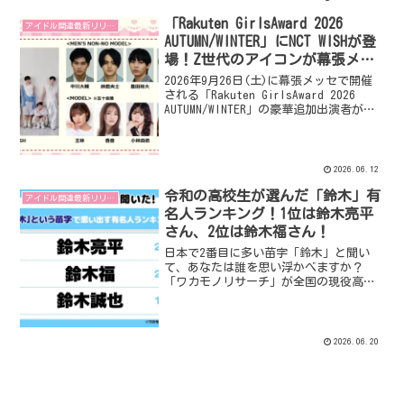
意が込められたステージに期待が高まり
「Rakuten GirlsAward 2026
ます！
アイドル関連最新リリース
AUTUMN/WINTER」にNCT WISHが登
場！Z世代のアイコンが幕張メッ
セを熱狂させる！
2026年9月26日(土)に幕張メッセで開催
される「Rakuten GirlsAward 2026
AUTUMN/WINTER」の豪華追加出演者が発
表されました！”Z世代のアイコン”とし
て大注目のグローバルグループNCT WISH
がライブパフォーマンスを披露するほ
か、創刊40周年を迎えるMEN’S NON-NO
2026.06.12
のスペシャルステージには鈴鹿央士さん
令和の高校生が選んだ「鈴木」有
をはじめとする専属モデルが大集結。さ
アイドル関連最新リリース
らに、王林さん、香音さん、小林由依さ
名人ランキング！1位は鈴木亮平
ん、ゆうちゃみさんといった人気モデル
さん、2位は鈴木福さん！
たちがランウェイを華やかに彩ります。
日本で2番目に多い苗字「鈴木」と聞い
今年のイベントテーマは『Love
て、あなたは誰を思い浮かべますか？
Me!!!』。見どころ満載のステージに期待
「ワカモノリサーチ」が全国の現役高校
が高まりますね！
生にアンケート調査を実施し、「鈴木」
という苗字で思い出す有名人ランキング
を発表しました。俳優の鈴木亮平さんが
僅差で1位に輝き、鈴木福さんが2位に続
2026.06.20
きました。上位にランクインした有名人
たちの魅力や、高校生たちに支持される
理由を探ってみましょう！