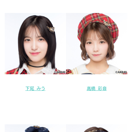
下尾 みう
髙橋 彩音