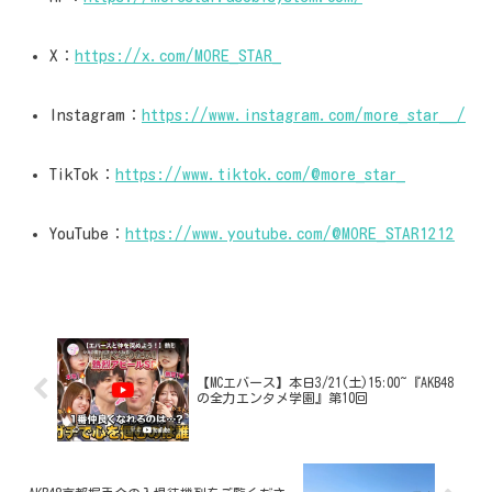
X：
https://x.com/MORE_STAR_
Instagram：
https://www.instagram.com/more_star__/
TikTok：
https://www.tiktok.com/@more_star_
YouTube：
https://www.youtube.com/@MORE_STAR1212
【MCエバース】本日3/21(土)15:00~『AKB48
の全力エンタメ学園』第10回