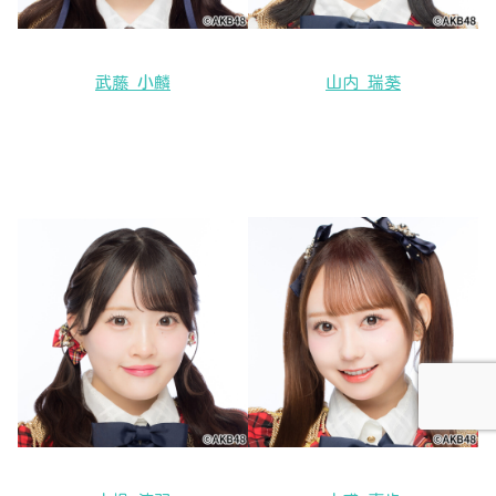
武藤 小麟
山内 瑞葵