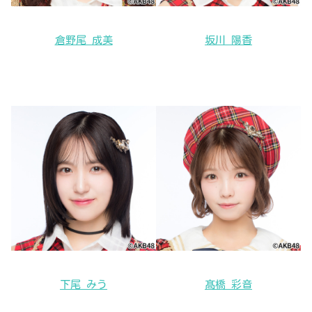
倉野尾 成美
坂川 陽香
下尾 みう
髙橋 彩音