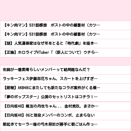
【キン肉マン】531話感想 ポストの中の緩衝材（カツ…
【キン肉マン】531話感想 ポストの中の緩衝材（カツ…
【謎】人気漫画家はなぜ年をとると「時代劇」を描き…
【正論】ホロライブVTuber「（新人について）ウチら…
生脚が一番素晴らしいメンバーって結局誰なんだ？
ラッキーフェス伊藤百花ちゃん、スカートを上げすぎ…
【朗報】AKB48にまたしても新たなコラボ案件がくる模…
「夢のポップスター」公演のセットリストはコチラ！…
【日向坂46】親友の丹生ちゃん... 金村美玖、まさか…
【日向坂46】OGと現役メンバーのコンボ、止まらない
朝起きてセーラー服の弓木奈於が勝手に朝ごはん作っ…