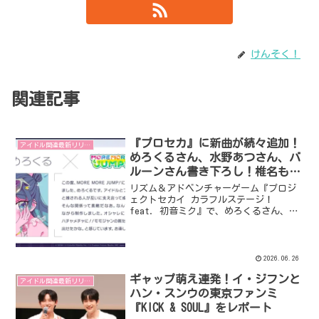
けんそく！
関連記事
『プロセカ』に新曲が続々追加！
アイドル関連最新リリース
めろくるさん、水野あつさん、バ
ルーンさん書き下ろし！椎名もた
さんの楽曲キャンペーンも！6周
リズム＆アドベンチャーゲーム『プロジ
年感謝祭やChampionshipも開催決
ェクトセカイ カラフルステージ！
feat. 初音ミク』で、めろくるさん、水
定！
野あつさん、バルーンさんによる書き下
ろし楽曲提供が決定！さらに、椎名もた
さんの楽曲追加キャンペーンや、新たな
リズムゲーム楽曲の追加、難易度
2026.06.26
「APPEND」譜面の登場など、盛りだくさ
ギャップ萌え連発！イ・ジフンと
んの新情報が発表されました。6周年を記
アイドル関連最新リリース
念した感謝祭とChampionshipの開催も決
ハン・スンウの東京ファンミ
定し、今後の展開に注目です！
『KICK & SOUL』をレポート