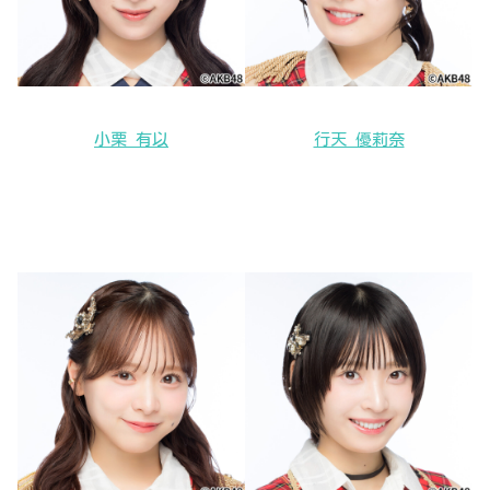
小栗 有以
行天 優莉奈