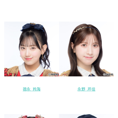
徳永 羚海
永野 芹佳