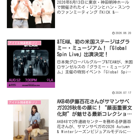
2026年6月13日に東京・神田明神ホール
で開催されたイ・ジフンとハン・スンウ
のファンミーティング『KICK &
SOUL』。それぞれのソロステージから、2
人の息ぴったりなコラボまで、”ギャッ
プ萌え”が止まらないイベントの様子を
お届けします！
2026.06.20
&TEAM、初の米国ステージはグラ
アイドル関連最新リリース
ミー・ミュージアム！「Global
Spin Live」出演決定！
日本発グローバルグループ&TEAMが、米国
ロサンゼルスの「グラミー・ミュージア
ム」主催の特別イベント「Global Spin
Live」に出演することが決定しました。
初の米国パフォーマンスで、トークとス
ペシャルパフォーマンスを披露します。
2026.07.17
AKB48伊藤百花さんがサマンサベ
アイドル関連最新リリース
ガ2026秋冬の顔に！“顔面重要文
化財”が魅せる最新コレクション
に注目
AKB48で2作連続センターを務める伊藤百
花さんが、サマンサベガの2026 Autumn
& Winterシーズンビジュアルモデルに起
用されました。アイドルとは一味違う、