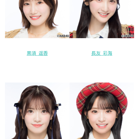
黒須 遥香
長友 彩海