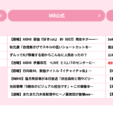
AKB公式
【朗報】AKB48 新曲『好きish』 MV 800万 再生キタ━━…
D
秋元康「自信無さげでスキルの低いショートカットを…
国
ずんってKLP移籍する前からこんなに人気あったの？
山
【吉報】AKB48 伊藤百花 =LOVE とILLITのセンターに…
NEW
【悲報】日向坂46、新曲タイトル『イチャイチャ虫』…
【
【NMB48】塩月希依音が本日放送「渋谷凪咲と雨やどり…
【
矢田萌華「6期生のビジュアル担当です」←この画像を…
【お
【速報】またまた乃木坂配信中に一ノ瀬美空が登場www…
【