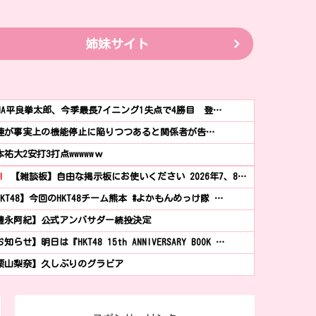
姉妹サイト
eNA平良拳太郎、今季最長7イニング1失点で4勝目 登…
連が事実上の機能停止に陥りつつあると関係者が告…
本祐大2安打3打点wwwwwｗ
!
【雑談板】自由な掲示板にお使いください 2026年7、8…
HKT48】今回のHKT48チーム熊本 #よかもんめっけ隊 …
豊永阿紀】公式アンバサダー続投決定
知らせ】明日は『HKT48 15th ANNIVERSARY BOOK …
栗山梨奈】久しぶりのグラビア