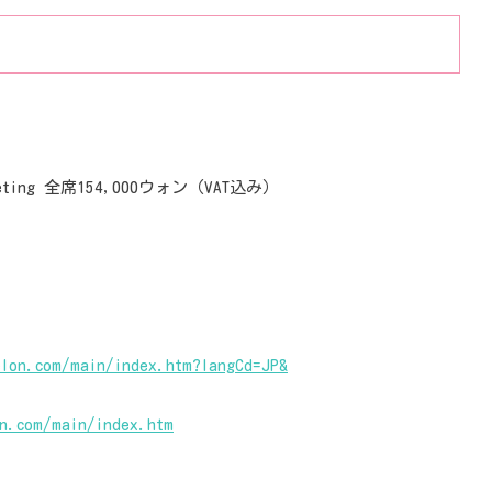
heeting 全席154,000ウォン（VAT込み）
elon.com/main/index.htm?langCd=JP&
on.com/main/index.htm