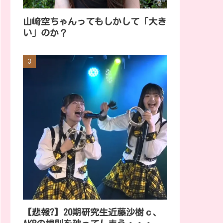
山﨑空ちゃんってもしかして「大き
い」のか？
【悲報?】20期研究生近藤沙樹ｃ、