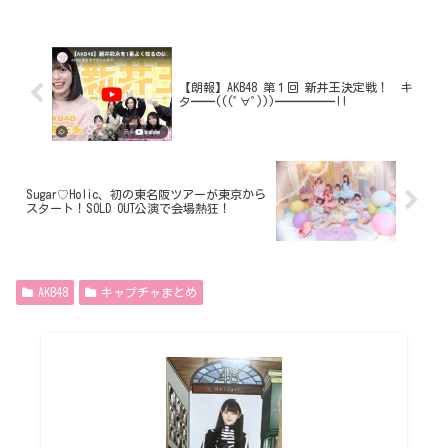
【朗報】AKB48 第１回 新井王決定戦！ キ
タ━━(((ﾟ∀ﾟ)))━━━━━!!
Sugar♡Holic、初の東名阪ツアーが東京から
スタート！SOLD OUT公演で会場熱狂！
AKB48
キャプチャまとめ