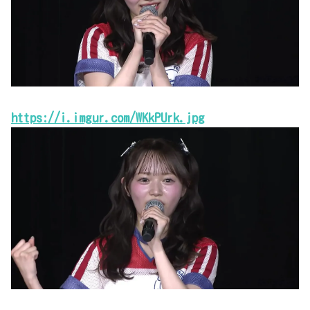
https://i.imgur.com/WKkPUrk.jpg