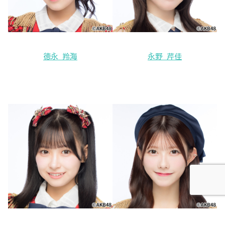
徳永 羚海
永野 芹佳