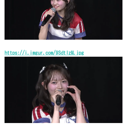
https://i.imgur.com/9SdtIzM.jpg