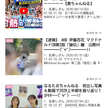
ーーーーー【素ちゃんねる】
1: 名無しさん 2026/06/14(日)
07:58:21.06 【11年ぶりの運動会】
AKB48メンバーが本気で激突！チーム対抗
戦でまさかの展開に！？【全力エンタメ
学園】」【前編】 VIPQ2_EXTDAT:
none:none:10...
2026.06.14
【速報】 AKB 伊藤百花 マクドナ
AKB48
ルドCM第2話「踏切」篇 公開ｷﾀ
━━━━(ﾟ∀ﾟ)━━━━!!
1: 名無しさん 2026/07/31(金)
17:43:15.20 マクドナルド
@McDonaldsJapan 第二話「踏切」篇 #伊
藤百花 #AKB48 VIPQ2_EXTDAT:
none:none:1000:512:: EXT w...
2026.07.31
なるたおちゃんねる 初出し写真
AKB48
＆動画で2026上半期を振り返り！
がｷﾀｰｰｰ(ﾟ∀ﾟ) ｰｰｰ!!
1: 名無しさん 2026/07/04(土)
21:39:22.67 【AKB48】初出し写真＆動