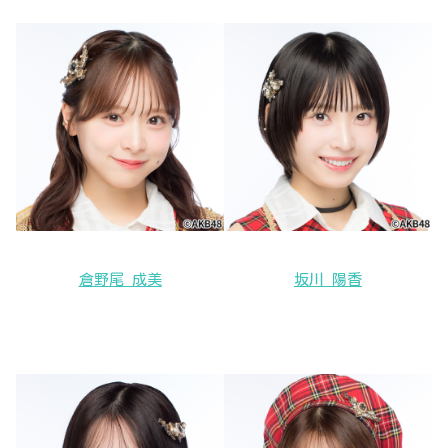
倉野尾 成美
坂川 陽香