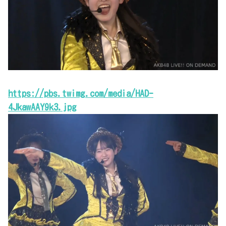
https://pbs.twimg.com/media/HAD-
4JkawAAY9k3.jpg