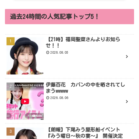
過去24時間の人気記事トップ5！
【21時】福岡聖菜さんよりお知ら
せ！！
2026.08.05
伊藤百花 カバンの中を晒されてし
まうwwwww
2026.08.06
【朗報】下尾みう屋形船イベント
『みう曜日～秋の宴～』 開催決定