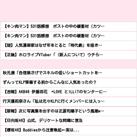
【キン肉マン】531話感想 ポストの中の緩衝材（カツ…
【キン肉マン】531話感想 ポストの中の緩衝材（カツ…
【謎】人気漫画家はなぜ年をとると「時代劇」を描き…
【正論】ホロライブVTuber「（新人について）ウチら…
秋元康「自信無さげでスキルの低いショートカットを…
ずんってKLP移籍する前からこんなに人気あったの？
【吉報】AKB48 伊藤百花 =LOVE とILLITのセンターに…
行天優莉奈さん「私は元々KLPに行くメンバーには入っ…
【朗報】次に写真集を出すのは正源司陽子という風潮w…
【日向坂46】公式、デリケートな問題に言及
【櫻坂46】Buddiesから注意喚起←実は...