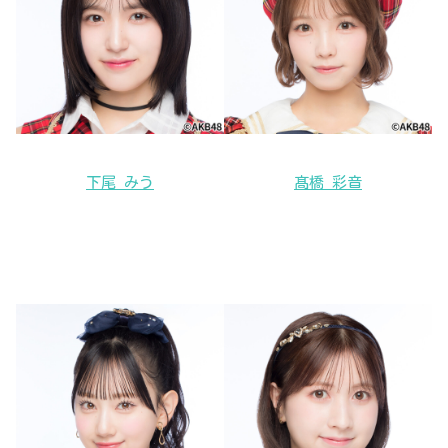
下尾 みう
髙橋 彩音