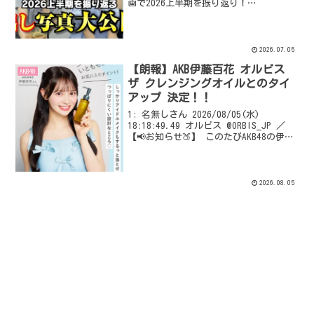
画で2026上半期を振り返り！
VIPQ2_EXTDAT: none:none:1000:512::
EXT was configured
2026.07.05
【朗報】AKB伊藤百花 オルビス
AKB48
ザ クレンジングオイルとのタイ
アップ 決定！！
1: 名無しさん 2026/08/05(水)
18:18:49.49 オルビス @ORBIS_JP ／
【📢お知らせ🍑】 このたびAKB48の伊藤
百花さん(@momoka_ito1206)とオルビス
ザ クレンジングオイルとのタイアップが
実...
2026.08.05