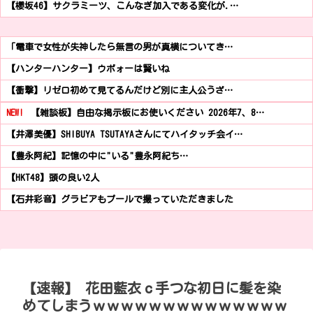
【櫻坂46】サクラミーツ、こんなぎ加入である変化が.…
「電車で女性が失神したら無言の男が真横についてき…
【ハンターハンター】ウボォーは賢いね
【衝撃】リゼロ初めて見てるんだけど別に主人公うざ…
NEW!
【雑談板】自由な掲示板にお使いください 2026年7、8…
【井澤美優】SHIBUYA TSUTAYAさんにてハイタッチ会イ…
【豊永阿紀】記憶の中に"いる"豊永阿紀ち…
【HKT48】頭の良い2人
【石井彩音】グラビアもプールで撮っていただきました
【速報】 花田藍衣ｃ手つな初日に髪を染
めてしまうｗｗｗｗｗｗｗｗｗｗｗｗｗｗ