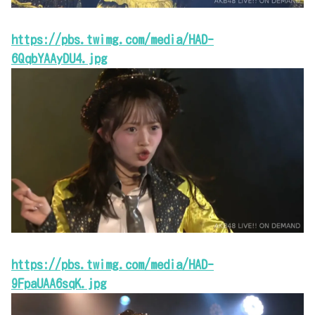
https://pbs.twimg.com/media/HAD-
6QqbYAAyDU4.jpg
https://pbs.twimg.com/media/HAD-
9FpaUAA6sqK.jpg