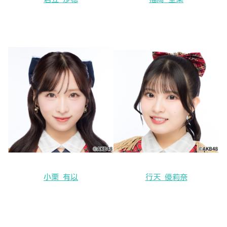
小栗 有以
行天 優莉奈