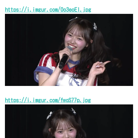
https://i.imgur.com/0o3eoEI.jpg
https://i.imgur.com/fwqS77p.jpg