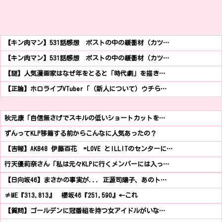
【キン肉マン】531話感想 ポストの中の緩衝材（カツ…
【キン肉マン】531話感想 ポストの中の緩衝材（カツ…
【謎】人気漫画家はなぜ年をとると「時代劇」を描き…
【正論】ホロライブVTuber「（新人について）ウチら…
秋元康「自信無さげでスキルの低いショートカットを…
ずんってKLP移籍する前からこんなに人気あったの？
【吉報】AKB48 伊藤百花 =LOVE とILLITのセンターに…
行天優莉奈さん「私は元々KLPに行くメンバーには入っ…
【日向坂46】まさかの事実が... 正源司陽子、あのト…
≠ME『313,813』 櫻坂46『251,590』←これ
【質問】ゴールデンに冠番組を持つ女アイドルがいな…