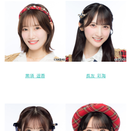
黒須 遥香
長友 彩海