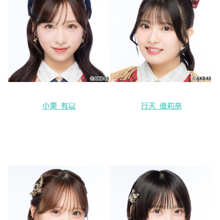
小栗 有以
行天 優莉奈