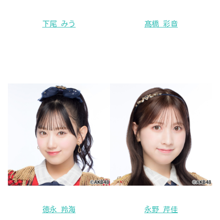
下尾 みう
髙橋 彩音
徳永 羚海
永野 芹佳