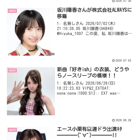
2026.07.30
坂川陽香さんが株式会社ALWAYSに
AKB48
移籍
1: 名無しさん 2026/07/02(木)
21:10:38.05 坂川陽香(AKB48)
@Hiyuka_1007 この度、私 坂川陽香は
株式会社ALWAYSに所属させていただくこ
とになりました！ AKB48のメンバーとし
て培ってきた...
2026.07.03
新曲「好きish」の衣装、どうや
AKB48
らノースリーブの模様！！
1: 名無しさん 2026/06/28(日)
10:22:23.63 VIPQ2_EXTDAT:
none:none:1000:512:: EXT was
configured
2026.06.28
エース小栗有以連ドラ出演ｷﾀ
AKB48
━━━━(ﾟ∀ﾟ)━━━━!!