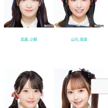
武藤 小麟
山内 瑞葵