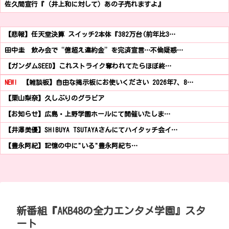
佐久間宣行『（井上和に対して）あの子売れますよ』
【悲報】任天堂決算 スイッチ2本体『382万台(前年比3…
田中圭 飲み会で“億超え違約金”を完済宣言…不倫疑惑…
【ガンダムSEED】これストライク奪われてたらほぼ終…
NEW!
【雑談板】自由な掲示板にお使いください 2026年7、8…
【栗山梨奈】久しぶりのグラビア
【お知らせ】広島・上野学園ホールにて開催いたしま…
【井澤美優】SHIBUYA TSUTAYAさんにてハイタッチ会イ…
【豊永阿紀】記憶の中に"いる"豊永阿紀ち…
新番組『AKB48の全力エンタメ学園』スタ
ート