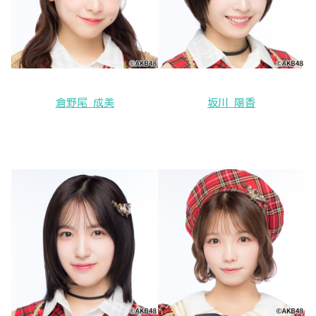
倉野尾 成美
坂川 陽香