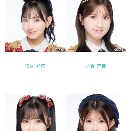
徳永 羚海
永野 芹佳