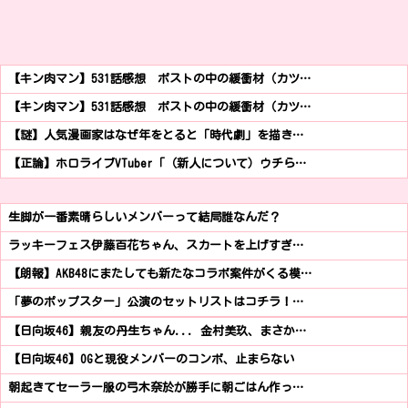
【キン肉マン】531話感想 ポストの中の緩衝材（カツ…
【キン肉マン】531話感想 ポストの中の緩衝材（カツ…
【謎】人気漫画家はなぜ年をとると「時代劇」を描き…
【正論】ホロライブVTuber「（新人について）ウチら…
生脚が一番素晴らしいメンバーって結局誰なんだ？
ラッキーフェス伊藤百花ちゃん、スカートを上げすぎ…
【朗報】AKB48にまたしても新たなコラボ案件がくる模…
「夢のポップスター」公演のセットリストはコチラ！…
【日向坂46】親友の丹生ちゃん... 金村美玖、まさか…
【日向坂46】OGと現役メンバーのコンボ、止まらない
朝起きてセーラー服の弓木奈於が勝手に朝ごはん作っ…