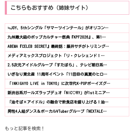
こちらもおすすめ（姉妹サイト）
≒JOY、5thシングル「サマーツインテール」がオリコン…
九州最大級のポップカルチャー祭典『KPF2026』、第1…
ABEMA『CELEB SECRET』最終話：藤井サチがトリミング…
メディアミックスプロジェクト「リ・クレシェンド！…
2.5次元アイドルグループ「すたぽら」、テレビ朝日系…
いぎなり東北産 11周年イベント「11回目の真夏のヒロ…
「INKIGAYO LIVE in TOKYO」に次世代K-POPボーイズグ…
新渋谷系ガールズラップデュオ「NIC♡RY」が1stミニア…
「油そば×アイドル」の融合で飲食店を盛り上げる！油…
男性4人組ダンス＆ボーカルVTuberグループ「NEXTALE…
もっと記事を検索！