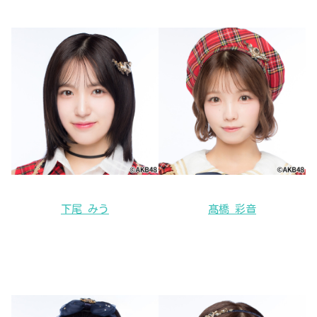
下尾 みう
髙橋 彩音