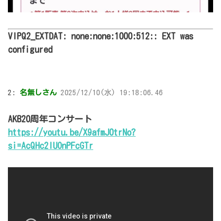
VIPQ2_EXTDAT: none:none:1000:512:: EXT was
configured
2:
名無しさん
2025/12/10(水) 19:18:06.46
AKB20周年コンサート
https://youtu.be/X9afmJ0trNo?
si=AcQHc2lUOnPFcGTr