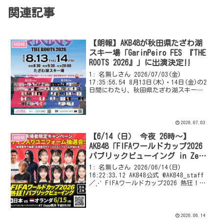
関連記事
【朗報】AKB48が秋田県たざわ湖
AKB48
スキー場「GarinPeiro FES 『THE
ROOTS 2026』」に出演決定‼
1: 名無しさん 2026/07/03(金)
17:35:56.54 8月13日(木)・14日(金)の2
日間にわたり、秋田県たざわ湖スキー場
で開催される「GarinPeiro FES 『THE
ROOTS 2026』」にAKB48の出演が決...
2026.07.03
【6/14（日） 今夜 26時～】
AKB48
AKB48「FIFAワールドカップ2026
パブリックビューイング in Zepp
Presented by DAZN」IN横浜・出
1: 名無しさん 2026/06/14(日)
演
16:22:33.12 AKB48公式 @AKB48_staff
／⋰ FIFAワールドカップ2026 熱狂！パ
ブリックビューイング in Zepp
Presented by DAZNに出演決定...
2026.06.14