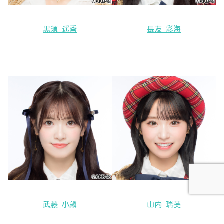
黒須 遥香
長友 彩海
武藤 小麟
山内 瑞葵