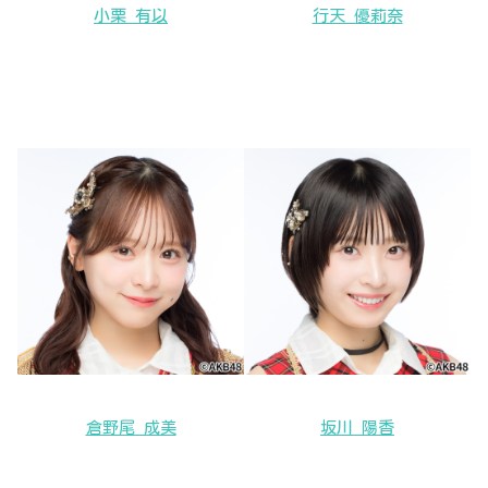
小栗 有以
行天 優莉奈
倉野尾 成美
坂川 陽香