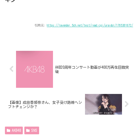
引用元:
https://lavender.5ch.net/test/read.cgi/uraidol/1765361872/
AKB20周年コンサート動画が400万再生回数突
破
【画像】成田香姫奈さん、女子受け路線へシ
フトチェンジか？
AKB48
SNS