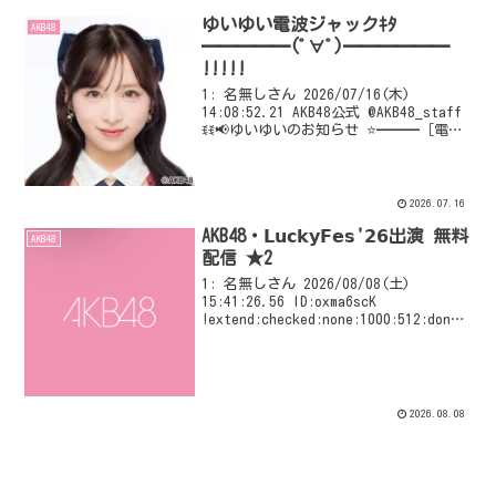
ゆいゆい電波ジャックｷﾀ
AKB48
━━━━━(ﾟ∀ﾟ)━━━━━━
!!!!!
1: 名無しさん 2026/07/16(木)
14:08:52.21 AKB48公式 @AKB48_staff
ꉂꉂ📢ゆいゆいのお知らせ ⭐━━━［電波
ジャック］━━━🌟 📡明日
7/17(金)19:00～ 日本テレビ「 #沸騰
ワード10...
2026.07.16
AKB48・𝗟𝘂𝗰𝗸𝘆𝗙𝗲𝘀'𝟮𝟲出演 無料
AKB48
配信 ★2
1: 名無しさん 2026/08/08(土)
15:41:26.56 ID:oxma6scK
!extend:checked:none:1000:512:dongu
ri=0/4
!extend:checked:none:1000:512:d...
2026.08.08