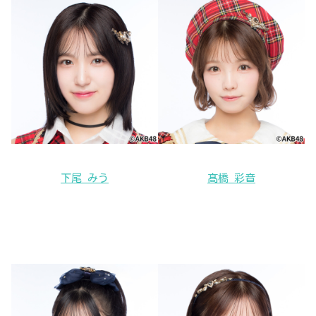
下尾 みう
髙橋 彩音