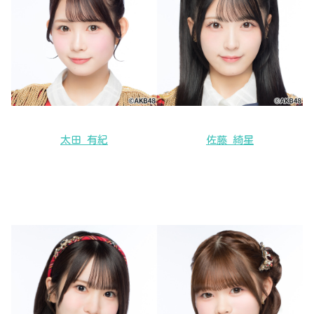
太田 有紀
佐藤 綺星