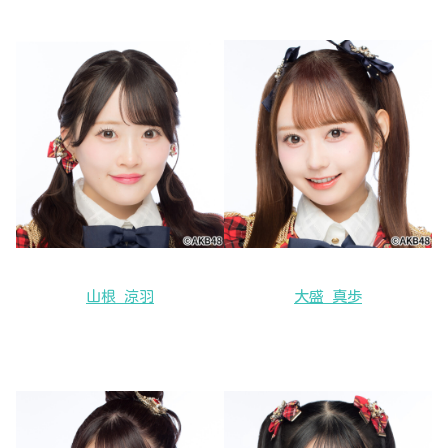
山根 涼羽
大盛 真歩