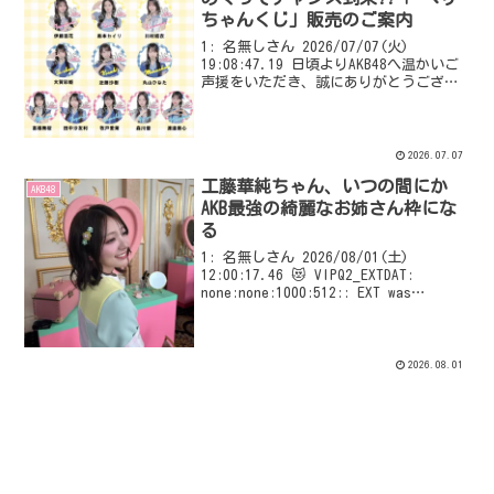
ちゃんくじ」販売のご案内
1: 名無しさん 2026/07/07(火)
19:08:47.19 日頃よりAKB48へ温かいご
声援をいただき、誠にありがとうござい
ます。 いよいよ今週末、7月11日(土)・
12日(日)に開催いたします、「19期生昇
格記念LIVE ～次の...
2026.07.07
工藤華純ちゃん、いつの間にか
AKB48
AKB最強の綺麗なお姉さん枠にな
る
1: 名無しさん 2026/08/01(土)
12:00:17.46 😻 VIPQ2_EXTDAT:
none:none:1000:512:: EXT was
configured
2026.08.01