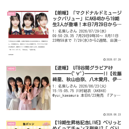
【朗報】「マクドナルドミュージ
AKB48
ックバリュー」にAKB48から19期
生3人が登場！本日7月29日から店
内で放送
1: 名無しさん 2026/07/29(水)
09:50:29.35 7月29日9時30～ 8月11日
23時59まで 7/29(水)から2週間、出演が
3回目になるAKB48から、伊藤百花さん、
川村結衣さん、奥本カイリさんの登場で
す。マクドナ...
2026.07.29
【速報】 UTB谷間グラビアｷﾀ
AKB48
━━━━(ﾟ∀ﾟ)━━━━!!【佐藤
綺星、秋山由奈、八木愛月、伊藤
百花、川村結衣】
1: 名無しさん 2026/06/23(火)
15:15:05.75 川村結衣（AKB48）
@yui_kawamura 本日6/23発売 『アップ
トゥボーイvol.364』さん に掲載してい
ただいています！通常盤表紙✨✨ とって
も嬉しいです...
2026.06.23
【19期生昇格記念LIVE】ぺりっと
AKB48
めくってチャンス到来!?「 ぺり