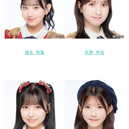
徳永 羚海
永野 芹佳