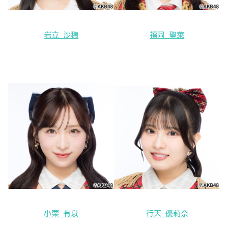
岩立 沙穂
福岡 聖菜
小栗 有以
行天 優莉奈