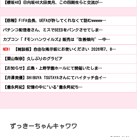
【櫻坂46】日向坂46大田美月、この四期生らと交流が…
【悲報】FIFA会長、UEFAが許してくれなくて詰むwwwww…
パチンコ配信者さん、ミスでSEEDをパンクさせてしま…
カプコン「『モンハンワイルズ』販売は“改善傾向”―中…
NEW!
【雑談板】自由な掲示板にお使いください 2026年7、8…
【栗山梨奈】久しぶりのグラビア
【お知らせ】広島・上野学園ホールにて開催いたしま…
【井澤美優】SHIBUYA TSUTAYAさんにてハイタッチ会イ…
【豊永阿紀】記憶の中に"いる"豊永阿紀ち…
ずっきーちゃんキャワワ