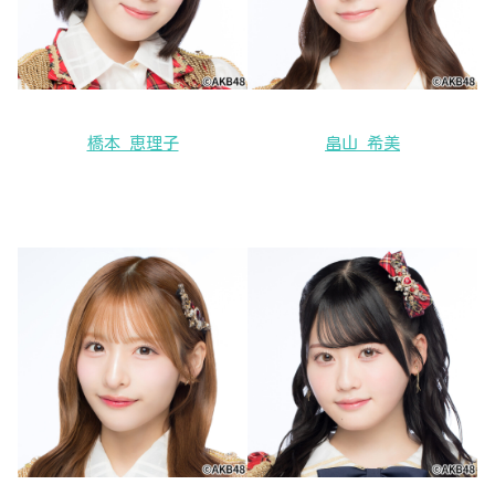
橋本 恵理子
畠山 希美