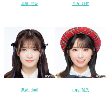
黒須 遥香
長友 彩海
武藤 小麟
山内 瑞葵