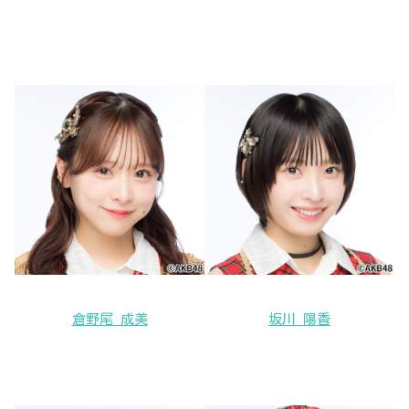
倉野尾 成美
坂川 陽香