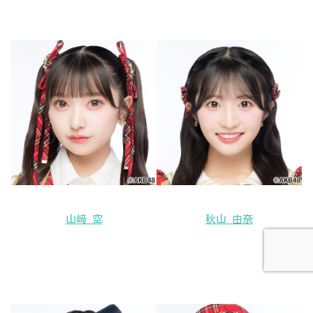
山﨑 空
秋山 由奈