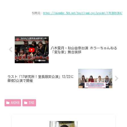
引用元:
https://lavender.5ch.net/test/read.cgi/uraidol/1763909364/
八木愛月・秋山由奈出演 ホラーちゃんねる
「変な家」舞台挨拶
ラスト「17研究所！室長限定公演」12/22に
昼夜2公演で開催
AKB48
SNS