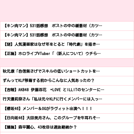
【キン肉マン】531話感想 ポストの中の緩衝材（カツ…
【キン肉マン】531話感想 ポストの中の緩衝材（カツ…
【謎】人気漫画家はなぜ年をとると「時代劇」を描き…
【正論】ホロライブVTuber「（新人について）ウチら…
秋元康「自信無さげでスキルの低いショートカットを…
ずんってKLP移籍する前からこんなに人気あったの？
【吉報】AKB48 伊藤百花 =LOVE とILLITのセンターに…
行天優莉奈さん「私は元々KLPに行くメンバーには入っ…
【櫻坂46】メンバー＆OGがラヴィット出演へ！！！
【日向坂46】大田美月さん、このグループを牛耳れそ…
【議論】森平麗心、43枚目は選抜継続か？