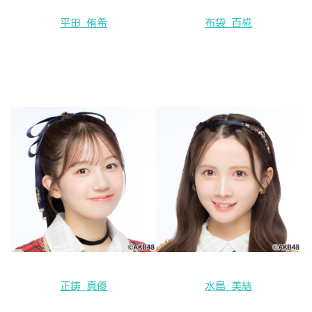
平田 侑希
布袋 百椛
正鋳 真優
水島 美結