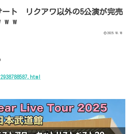
ンサート リクアワ以外の5公演が完売
 w w
2025.10.18

12938788587.html