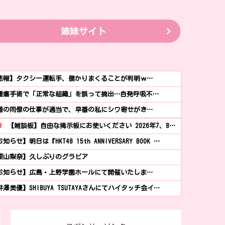
姉妹サイト
悲報】タクシー運転手、儲かりまくることが判明ｗ…
腫瘍手術で「正常な組織」を誤って摘出…自発呼吸不…
番の同僚の仕事が適当で、早番の私にシワ寄せがき…
!
【雑談板】自由な掲示板にお使いください 2026年7、8…
知らせ】明日は『HKT48 15th ANNIVERSARY BOOK …
栗山梨奈】久しぶりのグラビア
お知らせ】広島・上野学園ホールにて開催いたしま…
井澤美優】SHIBUYA TSUTAYAさんにてハイタッチ会イ…