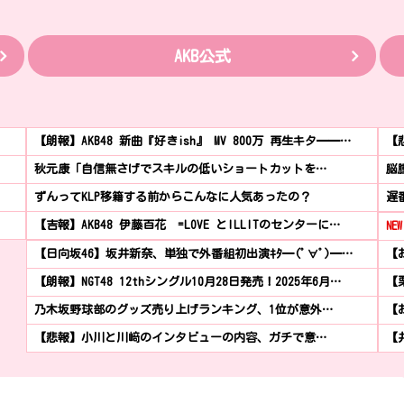
AKB公式
【朗報】AKB48 新曲『好きish』 MV 800万 再生キタ━━…
【
秋元康「自信無さげでスキルの低いショートカットを…
脳
ずんってKLP移籍する前からこんなに人気あったの？
遅
【吉報】AKB48 伊藤百花 =LOVE とILLITのセンターに…
NEW
【日向坂46】坂井新奈、単独で外番組初出演ｷﾀ━(ﾟ∀ﾟ)━…
【お
【朗報】NGT48 12thシングル10月28日発売！2025年6月…
【
乃木坂野球部のグッズ売り上げランキング、1位が意外…
【
【悲報】小川と川﨑のインタビューの内容、ガチで意…
【