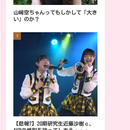
山﨑空ちゃんってもしかして「大き
い」のか？
【悲報?】20期研究生近藤沙樹ｃ、