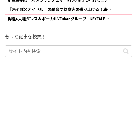
新渋谷系ガールズラップデュオ「NIC♡RY」が1stミニア…
「油そば×アイドル」の融合で飲食店を盛り上げる！油…
男性4人組ダンス＆ボーカルVTuberグループ「NEXTALE…
もっと記事を検索！