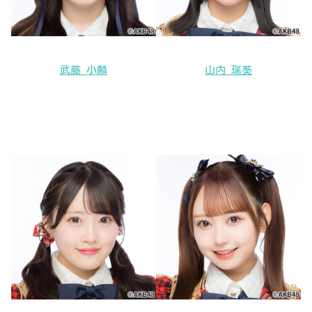
武藤 小麟
山内 瑞葵