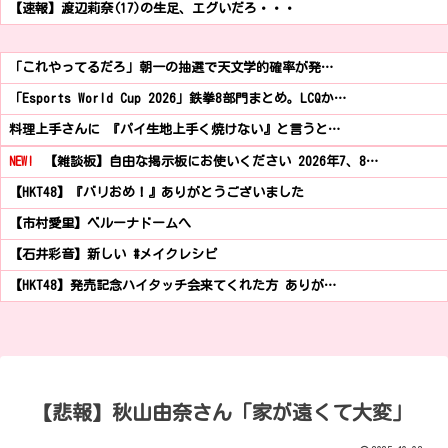
【速報】渡辺莉奈(17)の生足、エグいだろ・・・
「これやってるだろ」朝一の抽選で天文学的確率が発…
「Esports World Cup 2026」鉄拳8部門まとめ。LCQか…
料理上手さんに 『パイ生地上手く焼けない』と言うと…
NEW!
【雑談板】自由な掲示板にお使いください 2026年7、8…
【HKT48】『バリおめ！』ありがとうございました
【市村愛里】ベルーナドームへ
【石井彩音】新しい #メイクレシピ
【HKT48】発売記念ハイタッチ会来てくれた方 ありが…
【悲報】秋山由奈さん「家が遠くて大変」