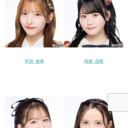
平田 侑希
布袋 百椛