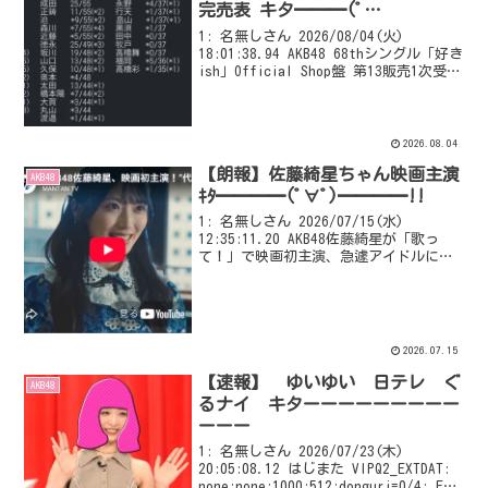
完売表 キタ━━━(ﾟ
∀ﾟ)━━━━!! 【次作…布袋 成
1: 名無しさん 2026/08/04(火)
田 森川 初選抜？】
18:01:38.94 AKB48 68thシングル「好き
ish」Official Shop盤 第13販売1次受付
前 小栗 59/59☆ 布袋
38/55(*2) 武藤 *8...
2026.08.04
【朗報】佐藤綺星ちゃん映画主演
AKB48
ｷﾀ━━━━(ﾟ∀ﾟ)━━━━!!
1: 名無しさん 2026/07/15(水)
12:35:11.20 AKB48佐藤綺星が「歌っ
て！」で映画初主演、急遽アイドルにな
った平凡な女子高生役 7/15(水) 10:00
配信 AKB48佐藤綺星、映画初主演！“代
役のアイドル”演じ...
2026.07.15
【速報】 ゆいゆい 日テレ ぐ
AKB48
るナイ キターーーーーーーーー
ーーー
1: 名無しさん 2026/07/23(木)
20:05:08.12 はじまた VIPQ2_EXTDAT:
none:none:1000:512:donguri=0/4: EXT