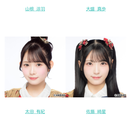
山根 涼羽
大盛 真歩
太田 有紀
佐藤 綺星