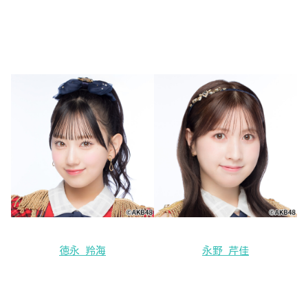
徳永 羚海
永野 芹佳