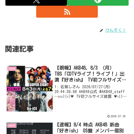
けんそく！
関連記事
【朗報】AKB48、8/3 （月）
AKB48
TBS「CDTVライブ！ライブ！」出
演『好きish』 TV初フルサイズ披
露 ポニシュも披露！
1: 名無しさん 2026/07/27(月)
20:44:39.98 AKB48公式 @AKB48_staff
…ıııı||ı|💗 TV初フルサイズ披露 💗ı||
ıı|ııı… 8月3日(月)19:00～生放送📺
TBS「CDTVライブ！...
2026.07.28
【速報】8/4 時点 AKB48 新曲
AKB48
「好きish」 OS盤 メンバー個別