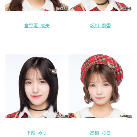
倉野尾 成美
坂川 陽香
下尾 みう
髙橋 彩音