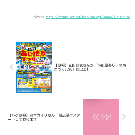
引用元:
https://lavender.5ch.net/test/read.cgi/uraidol/1759465935/
【朗報】花田藍衣さんが「小田原あじ・地魚
まつり2025」に出演‼
【ハゲ朗報】奥本カイリさん「頭皮受付スタ
ートしております」