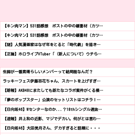
【キン肉マン】531話感想 ポストの中の緩衝材（カツ…
【キン肉マン】531話感想 ポストの中の緩衝材（カツ…
【謎】人気漫画家はなぜ年をとると「時代劇」を描き…
【正論】ホロライブVTuber「（新人について）ウチら…
生脚が一番素晴らしいメンバーって結局誰なんだ？
ラッキーフェス伊藤百花ちゃん、スカートを上げすぎ…
【朗報】AKB48にまたしても新たなコラボ案件がくる模…
「夢のポップスター」公演のセットリストはコチラ！…
【日向坂46】Wセンターなのか...？18thシングル選抜…
【速報】井上和の近影、マジでデカい。何がとは言わ…
【日向坂46】大田美月さん、デカすぎると話題に・・・