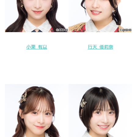
小栗 有以
行天 優莉奈