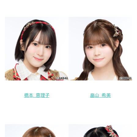
橋本 恵理子
畠山 希美