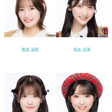
黒須 遥香
長友 彩海