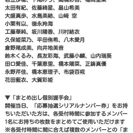
太田有紀、佐藤綺星、畠山希美
大盛真歩、水島美結、山﨑 空
小栗有以、徳永羚海
工藤華純、坂川陽香、川村結衣
久保姫菜乃、平田侑希、八木愛月
倉野尾成美、向井地美音
鈴木くるみ、長友彩海、武藤小麟、山内瑞葵
田口愛佳、千葉恵里、橋本陽菜、正鋳真優
永野芹佳、橋本恵理子、布袋百椛
花田藍衣、大賀彩姫
▼「まとめ出し個別握手会」
開催当日、「応募抽選シリアルナンバー券」をお持
ちいただいた方は、各受付時間に参加するメンバー
1名にお持ちの枚数をまとめてご使用いただけます
※各受付時間に間に合えば複数のメンバーとの「ま