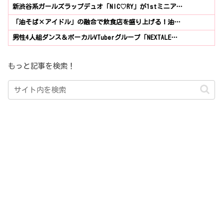
新渋谷系ガールズラップデュオ「NIC♡RY」が1stミニア…
「油そば×アイドル」の融合で飲食店を盛り上げる！油…
男性4人組ダンス＆ボーカルVTuberグループ「NEXTALE…
もっと記事を検索！