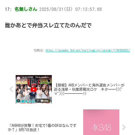
17:
名無しさん
2025/08/31(日) 07:13:57.68
誰かあとで弁当スレ立てたのんだで
引用元:
https://lavender.5ch.net/test/read.cgi/uraidol/1756590682/
【朗報】AKBメンバーと海外選抜メンバーが
巡る浅草・秋葉原観光ロケ キタ━━(((ﾟ
∀ﾟ)))━━━━━!!
「AKB48が突撃！お宅で1番のDXはなんです
か？」9月7日放送！