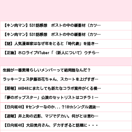
【キン肉マン】531話感想 ポストの中の緩衝材（カツ…
【キン肉マン】531話感想 ポストの中の緩衝材（カツ…
【謎】人気漫画家はなぜ年をとると「時代劇」を描き…
【正論】ホロライブVTuber「（新人について）ウチら…
生脚が一番素晴らしいメンバーって結局誰なんだ？
ラッキーフェス伊藤百花ちゃん、スカートを上げすぎ…
【朗報】AKB48にまたしても新たなコラボ案件がくる模…
「夢のポップスター」公演のセットリストはコチラ！…
【日向坂46】Wセンターなのか...？18thシングル選抜…
【速報】井上和の近影、マジでデカい。何がとは言わ…
【日向坂46】大田美月さん、デカすぎると話題に・・・