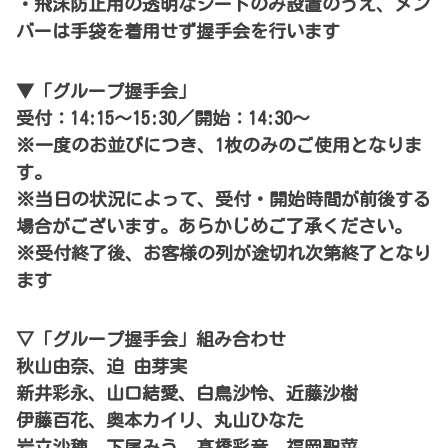
・飛沫防止用の透明なシートのみ設置のうえ、メン
バーは手袋を着用せず握手会を行います
▼「グループ握手会」
受付：14:15～15:30／開始：14:30～
※一度のお並びにつき、1枚のみのご使用となりま
す。
※当日の状況によって、受付・開始時間が前後する
場合がございます。あらかじめご了承ください。
※受付終了後、お客様の列が途切れ次第終了となり
ます
▽「グループ握手会」組み合わせ
秋山由奈、迫 由芽実
新井彩永、山口結愛、白鳥沙怜、近藤沙樹
伊藤百花、奥本カイリ、丸山ひなた
岩立沙穂、下尾みう、髙橋彩音、福岡聖菜