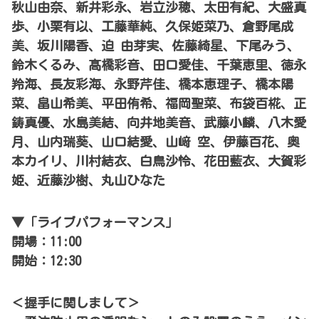
秋山由奈、新井彩永、岩立沙穂、太田有紀、大盛真
歩、小栗有以、工藤華純、久保姫菜乃、倉野尾成
美、坂川陽香、迫 由芽実、佐藤綺星、下尾みう、
鈴木くるみ、髙橋彩音、田口愛佳、千葉恵里、徳永
羚海、長友彩海、永野芹佳、橋本恵理子、橋本陽
菜、畠山希美、平田侑希、福岡聖菜、布袋百椛、正
鋳真優、水島美結、向井地美音、武藤小麟、八木愛
月、山内瑞葵、山口結愛、山﨑 空、伊藤百花、奥
本カイリ、川村結衣、白鳥沙怜、花田藍衣、大賀彩
姫、近藤沙樹、丸山ひなた
▼「ライブパフォーマンス」
開場：11:00
開始：12:30
＜握手に関しまして＞