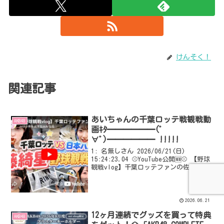
けんそく！
関連記事
あいちゃんの千葉ロッテ戦観戦動
AKB48
画ｷﾀ━━━━━━(ﾟ
∀ﾟ)━━━━━━ !!!!!
1: 名無しさん 2026/06/21(日)
15:24:23.04 ⚾YouTube公開🆕⚾ 【野球
観戦vlog】千葉ロッテファンの佐藤綺星
がZOZOマリンで全力応援してきました！
サッカー⚽観た後は野球だ～⚾ 千葉ロッ
テファンの #佐藤...
2026.06.21
12ヶ月連続でグッズを買って特典
AKB48