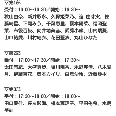
▽第1部
受付：16:00～16:30／開始：16:30～
秋山由奈、新井彩永、久保姫菜乃、迫 由芽実、佐
藤綺星、下尾みう、千葉恵里、橋本陽菜、福岡聖
菜、布袋百椛、向井地美音、武藤小麟、山内瑞葵、
山口結愛、川村結衣、花田藍衣、丸山ひなた
▽第2部
受付：17:00～17:30／開始：17:30～
太田有紀、大盛真歩、坂川陽香、永野芹佳、八木愛
月、伊藤百花、奥本カイリ、白鳥沙怜、近藤沙樹
▽第3部
受付：17:30～18:00／開始：18:00～
田口愛佳、長友彩海、橋本恵理子、平田侑希、水島
美結