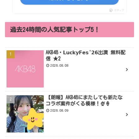
ポチップ
過去24時間の人気記事トップ5！
AKB48・𝗟𝘂𝗰𝗸𝘆𝗙𝗲𝘀'𝟮𝟲出演 無料配
信 ★2
2026.08.08
【朗報】AKB48にまたしても新たな
コラボ案件がくる模様！🍨🍦
2026.08.09