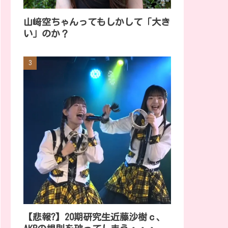
山﨑空ちゃんってもしかして「大き
い」のか？
【悲報?】20期研究生近藤沙樹ｃ、