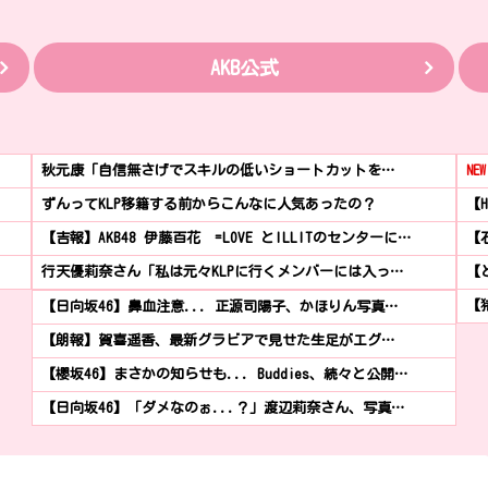
AKB公式
秋元康「自信無さげでスキルの低いショートカットを…
NEW
ずんってKLP移籍する前からこんなに人気あったの？
【
【吉報】AKB48 伊藤百花 =LOVE とILLITのセンターに…
【
行天優莉奈さん「私は元々KLPに行くメンバーには入っ…
【と
【
【日向坂46】鼻血注意... 正源司陽子、かほりん写真…
【朗報】賀喜遥香、最新グラビアで見せた生足がエグ…
【櫻坂46】まさかの知らせも... Buddies、続々と公開…
【日向坂46】「ダメなのぉ...？」渡辺莉奈さん、写真…