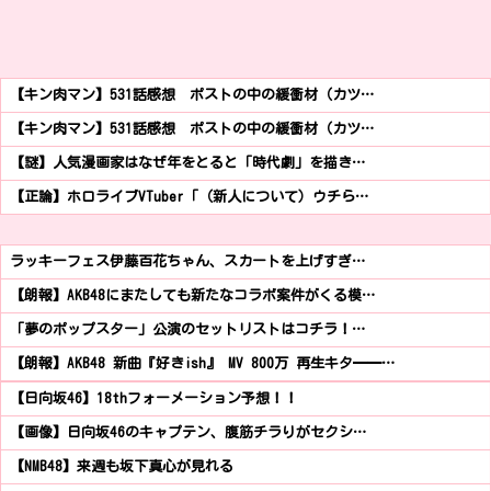
【キン肉マン】531話感想 ポストの中の緩衝材（カツ…
【キン肉マン】531話感想 ポストの中の緩衝材（カツ…
【謎】人気漫画家はなぜ年をとると「時代劇」を描き…
【正論】ホロライブVTuber「（新人について）ウチら…
ラッキーフェス伊藤百花ちゃん、スカートを上げすぎ…
【朗報】AKB48にまたしても新たなコラボ案件がくる模…
「夢のポップスター」公演のセットリストはコチラ！…
【朗報】AKB48 新曲『好きish』 MV 800万 再生キタ━━…
【日向坂46】18thフォーメーション予想！！
【画像】日向坂46のキャプテン、腹筋チラりがセクシ…
【NMB48】来週も坂下真心が見れる