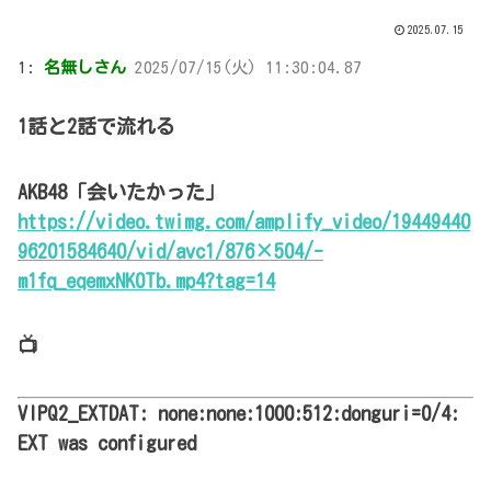
2025.07.15
1:
名無しさん
2025/07/15(火) 11:30:04.87
1話と2話で流れる
AKB48「会いたかった」
https://video.twimg.com/amplify_video/19449440
96201584640/vid/avc1/876×504/-
m1fq_eqemxNK0Tb.mp4?tag=14
📺
VIPQ2_EXTDAT: none:none:1000:512:donguri=0/4:
EXT was configured