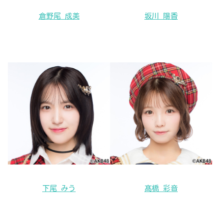
倉野尾 成美
坂川 陽香
下尾 みう
髙橋 彩音