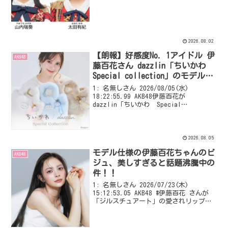
______________________ 本日
8/2(日)23:00～ BAYFM ...
2026.08.02
【朗報】好感度No. 1アイドル 伊
AKB48
藤百花さん dazzlin「ちいかわ
Special collection」のモデルに
決定！！
1: 名無しさん 2026/08/05(水)
18:22:55.99 AKB48伊藤百花が
dazzlin「ちいかわ Special
collection」のモデルに決定いたしまし
た！ VIPQ2_EXTDAT: none:none:100...
2026.08.05
モデル仕様の伊藤百花ちゃんのビ
AKB48
ジュ、美しすぎると話題沸騰中の
件！！
1: 名無しさん 2026/07/23(木)
15:12:53.05 AKB48 #伊藤百花 さんが
「ジルスチュアート」の愛されリップ美
容液でぷるんと唇に💐 【『美的』9月号
特別付録】 VIPQ2_EXTDAT:
none:none:100...