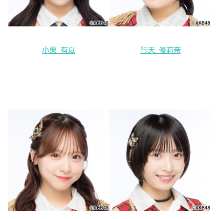
小栗 有以
行天 優莉奈