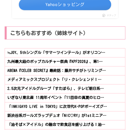
Yahooショッピング
ポチップ
こちらもおすすめ（姉妹サイト）
≒JOY、5thシングル「サマーツインテール」がオリコン…
九州最大級のポップカルチャー祭典『KPF2026』、第1…
ABEMA『CELEB SECRET』最終話：藤井サチがトリミング…
メディアミックスプロジェクト「リ・クレシェンド！…
2.5次元アイドルグループ「すたぽら」、テレビ朝日系…
いぎなり東北産 11周年イベント「11回目の真夏のヒロ…
「INKIGAYO LIVE in TOKYO」に次世代K-POPボーイズグ…
新渋谷系ガールズラップデュオ「NIC♡RY」が1stミニア…
「油そば×アイドル」の融合で飲食店を盛り上げる！油…