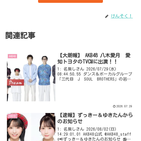
けんそく！
関連記事
【大朗報】 AKB48 八木愛月 愛
AKB48
知トヨタのTVCMに出演！！
1: 名無しさん 2026/07/29(水)
08:44:50.55 ダンス＆ボーカルグループ
「三代目 J SOUL BROTHERS」の岩田
剛典が出演する愛知トヨタの新TVCMが、8
月1日から放映開始することが28日発表さ
れた。 またゲス...
2026.07.29
【速報】ずっきー＆ゆきたんから
AKB48
のお知らせ
1: 名無しさん 2026/08/02(日)
14:29:01.01 AKB48公式 @AKB48_staff
ꉂ📢ずっきー＆ゆきたんのお知らせ 📻