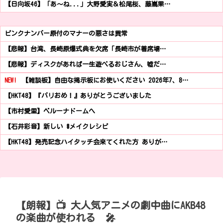
【日向坂46】「あ～ね...」大野愛実＆松尾桜、藤嶌果…
ピンクナンバー原付のマナーの悪さは異常
【悲報】台湾、長崎原爆式典を欠席「長崎市が着席場…
【悲報】ディスクがあれば一生遊べるおじさん、嘘だ…
NEW!
【雑談板】自由な掲示板にお使いください 2026年7、8…
【HKT48】『バリおめ！』ありがとうございました
【市村愛里】ベルーナドームへ
【石井彩音】新しい #メイクレシピ
【HKT48】発売記念ハイタッチ会来てくれた方 ありが…
【朗報】📺 大人気アニメの劇中曲にAKB48
の楽曲が使われる 🎤