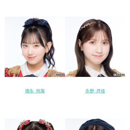
徳永 羚海
永野 芹佳