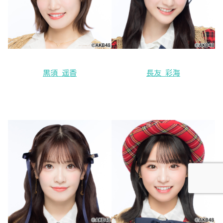
黒須 遥香
長友 彩海