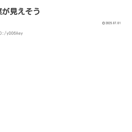
菜が見えそう
2025.07.01
D:/yD06Aey