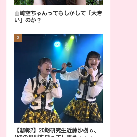
山﨑空ちゃんってもしかして「大き
い」のか？
【悲報?】20期研究生近藤沙樹ｃ、