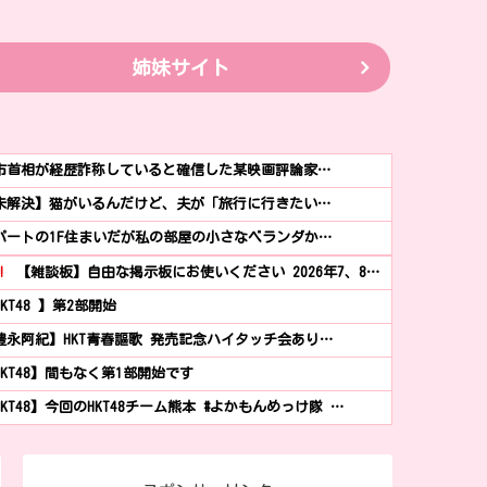
姉妹サイト
市首相が経歴詐称していると確信した某映画評論家…
未解決】猫がいるんだけど、夫が「旅行に行きたい…
パートの1F住まいだが私の部屋の小さなベランダか…
!
【雑談板】自由な掲示板にお使いください 2026年7、8…
KT48 】第2部開始
豊永阿紀】HKT青春謳歌 発売記念ハイタッチ会あり…
HKT48】間もなく第1部開始です
HKT48】今回のHKT48チーム熊本 #よかもんめっけ隊 …