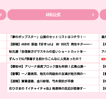
AKB公式
「夢のポップスター」公演のセットリストはコチラ！…
高
【朗報】AKB48 新曲『好きish』 MV 800万 再生キタ━━…
【
秋元康「自信無さげでスキルの低いショートカットを…
ア
ずんってKLP移籍する前からこんなに人気あったの？
NEW
【櫻坂46】アリーナ座席ブロック図も判明！広島公演…
【H
【衝撃】一ノ瀬美空、地元の同級生の友達が地方局の…
【
【速報】賀喜遥香、金川紗耶、弓木奈於が卒業
【
おひさまの『イチャイチャ虫』発表時の反応が悲惨す…
【