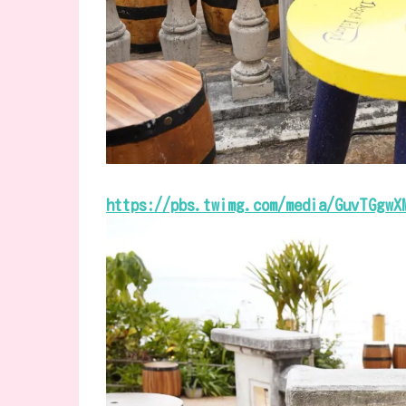
https://pbs.twimg.com/media/GuvTGgwX