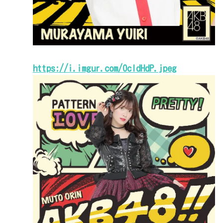
https://i.imgur.com/OcldHdP.jpeg