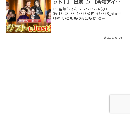
ット！」 出演 📺 【令和アイド
ル連合】
1: 名無しさん 2026/06/24(水)
05:18:23.33 AKB48公式 @AKB48_staff
ꉂꉂ📢 いともものお知らせ 🍑
_____________________ 6/24(水) 8:00
～ TBS「 #ラヴィット！」...
2026.06.24