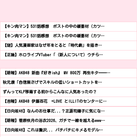
【キン肉マン】531話感想 ポストの中の緩衝材（カツ…
【キン肉マン】531話感想 ポストの中の緩衝材（カツ…
【謎】人気漫画家はなぜ年をとると「時代劇」を描き…
【正論】ホロライブVTuber「（新人について）ウチら…
【朗報】AKB48 新曲『好きish』 MV 800万 再生キタ━━…
秋元康「自信無さげでスキルの低いショートカットを…
ずんってKLP移籍する前からこんなに人気あったの？
【吉報】AKB48 伊藤百花 =LOVE とILLITのセンターに…
【日向坂46】なんのお仕事だ...？正源司陽子に気にな…
【朗報】菅原咲月の浴衣2026、ガチで一線を越えるwww…
【日向坂46】これは贅沢... バチバチにキメるモデル…