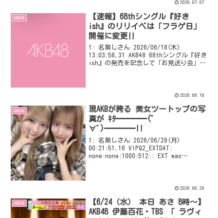
2026.07.07
【速報】68thシングル『好き
AKB48
ish』のリリイベは「フラゲ日」
開催に変更‼
1: 名無しさん 2026/06/18(木)
13:03:58.31 AKB48 68thシングル『好き
ish』の発売を記念して「お見送り会」
「グループ握手会」の開催が決定いたし
ました！ 今作では、発売日当日ではな
く、フラゲ日となる発売前日...
2026.06.18
現AKBが誇る 美女ツートップの写
AKB48
真が ｷﾀ━━━━(ﾟ
∀ﾟ)━━━━!!
1: 名無しさん 2026/06/29(月)
00:21:51.16 VIPQ2_EXTDAT:
none:none:1000:512:: EXT was
configured
2026.06.29
【6/24（水） 本日 あさ 8時～】
AKB48
AKB48 伊藤百花・TBS 「 ラヴィ