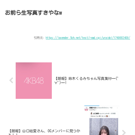
お前ら生写真すきやなw
引用元:
https://lavender.5ch.net/test/read.cgi/uraidol/1749882409/
【朗報】鈴木くるみちゃん写真集ｷﾀ━(ﾟ
∀ﾟ)━!
【朗報】山口結愛さん、OGメンバーに見つか