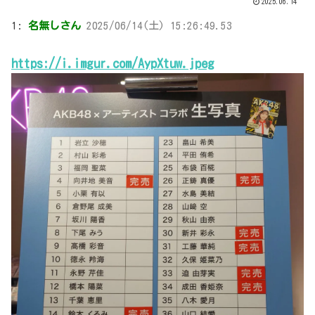
2025.06.14
1:
名無しさん
2025/06/14(土) 15:26:49.53
https://i.imgur.com/AypXtuw.jpeg