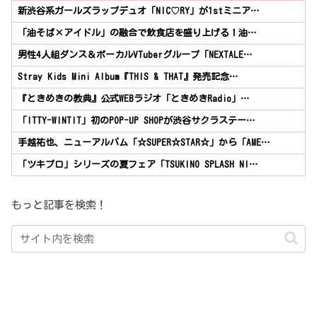
新渋谷系ガールズラップデュオ「NIC♡RY」が1stミニア…
「油そば×アイドル」の融合で飲食店を盛り上げる！油…
男性4人組ダンス＆ボーカルVTuberグループ「NEXTALE…
Stray Kids Mini Album『THIS & THAT』発売記念…
『ときめきの教典』公式WEBラジオ「ときめきRadio」…
「ITTY-WINTIT」初のPOP-UP SHOPが渋谷サクラステー…
手越祐也、ニューアルバム「☆SUPER☆STAR☆」から「AME…
「ツキプロ」シリーズの夏フェア「TSUKINO SPLASH NI…
もっと記事を検索！