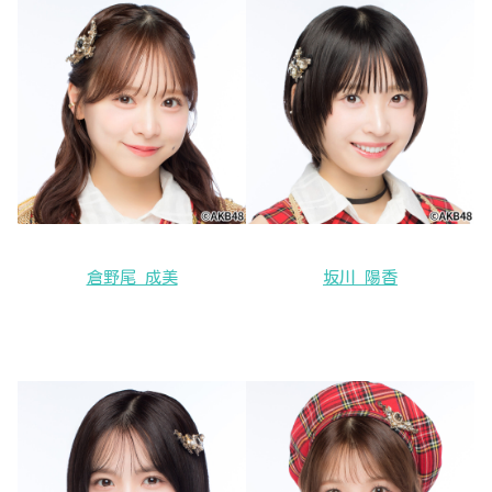
倉野尾 成美
坂川 陽香