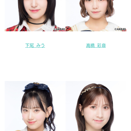
下尾 みう
髙橋 彩音