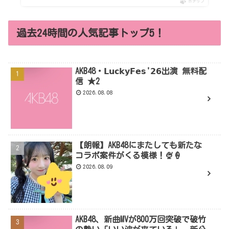
ポチップ
過去24時間の人気記事トップ5！
AKB48・𝗟𝘂𝗰𝗸𝘆𝗙𝗲𝘀'𝟮𝟲出演 無料配
信 ★2
2026.08.08
【朗報】AKB48にまたしても新たな
コラボ案件がくる模様！🍨🍦
2026.08.09
AKB48、新曲MVが800万回突破で破竹