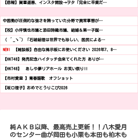
【悲報】賀喜遥香、インスタ開設→ヲタ「完全に卒業だ…
中国勢が圧倒的な強さを誇っていた分野で異常事態が…
【祝】小坪慎也市議と添田詩織市議、結婚＆第一子誕…
（ ´_ゝ`）「石破総理は世界でも珍しい、国民による…
NEW!
【雑談板】自由な掲示板にお使いください 2026年7、8…
【HKT48】発売記念ハイタッチ会来てくれた方 ありが…
【HKT48】 あしや夢リアホール お笑い祭り!!
【市村愛里 】青春謳歌 オフショット
【坂口理子】おめでとうりこぴ2026
純ＡＫＢ以降、最高売上更新！！八木愛月
のセンター曲が岡田も小栗も本田も柏木も