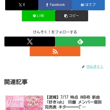
X
Facebook
はてブ
LINE
コピー
けんそく！をフォローする
けんそく！
関連記事
【速報】7/17 時点 AKB48 新曲
AKB48
「好きish」 OS盤 メンバー個別
完売表 キタ━━━(ﾟ