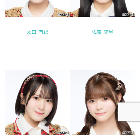
太田 有紀
佐藤 綺星