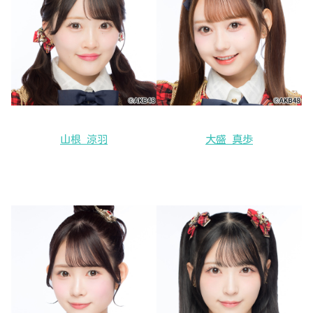
山根 涼羽
大盛 真歩