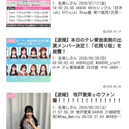
∀ﾟ)━━━━!! 【69th選抜への
1: 名無しさん 2026/07/17(金)
道】
19:40:24.90 AKB48 68thシングル「好き
ish」Official Shop盤 第11販売1次受付
前 小栗 59/59☆ 布袋
34/55(*2) 武藤 *7...
2026.07.17
【速報】本日のテレ東音楽祭の出
AKB48
演メンバー決定！「名残り桜」を
披露！
1: 名無しさん 2026/06/28(日)
09:06:03.42 AKB48公式 @AKB48_staff
🩵🎆 テレ東音楽祭 2026夏 🎆🩵 AKB48
は22時台に 『名残り桜』を披露させてい
ただきます🕙🌸 ぜひ❕最初から最後まで
...
2026.06.28
【速報】 牧戸愛茉ｃのファン
AKB48
層！！！！！！！！！！！！！！
1: 名無しさん 2026/06/20(土)
21:57:50.36 牧戸愛茉(AKB48 21期研究
生)@Ema_Makito 06/20 21:54 #AKBが好
きish 握手会1日目ありがとうございまし
た💞 初の生誕セレモニーも嬉しか...