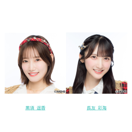
黒須 遥香
長友 彩海