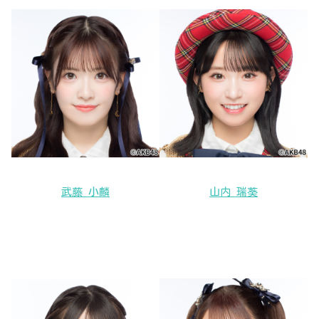
武藤 小麟
山内 瑞葵