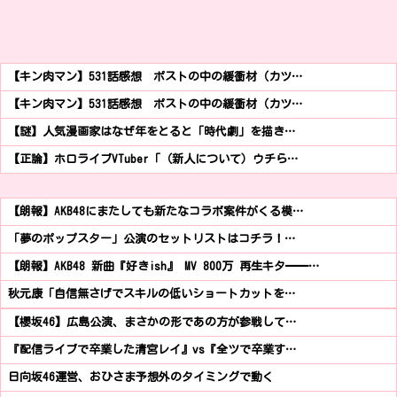
【キン肉マン】531話感想 ポストの中の緩衝材（カツ…
【キン肉マン】531話感想 ポストの中の緩衝材（カツ…
【謎】人気漫画家はなぜ年をとると「時代劇」を描き…
【正論】ホロライブVTuber「（新人について）ウチら…
【朗報】AKB48にまたしても新たなコラボ案件がくる模…
「夢のポップスター」公演のセットリストはコチラ！…
【朗報】AKB48 新曲『好きish』 MV 800万 再生キタ━━…
秋元康「自信無さげでスキルの低いショートカットを…
【櫻坂46】広島公演、まさかの形であの方が参戦して…
『配信ライブで卒業した清宮レイ』vs『全ツで卒業す…
日向坂46運営、おひさま予想外のタイミングで動く