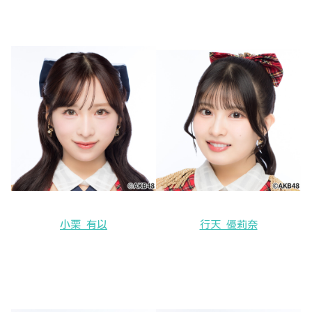
小栗 有以
行天 優莉奈