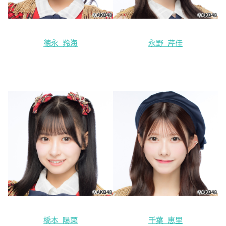
徳永 羚海
永野 芹佳
橋本 陽菜
千葉 恵里