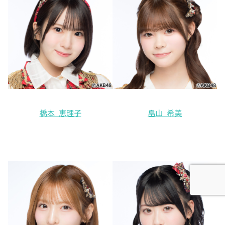
橋本 恵理子
畠山 希美