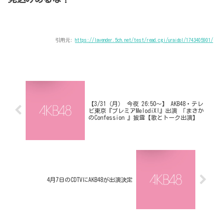
引用元:
https://lavender.5ch.net/test/read.cgi/uraidol/1743405901/
【3/31（月） 今夜 26:50～】 AKB48・テレ
ビ東京『プレミアMelodiX!』出演 「まさか
のConfession 』披露【歌とトーク出演】
4月7日のCDTVにAKB48が出演決定