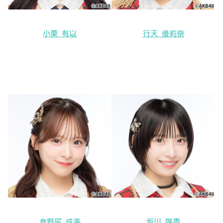
小栗 有以
行天 優莉奈
倉野尾 成美
坂川 陽香