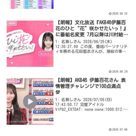
2026.06.23
【朗報】文化放送『AKB48伊藤百
AKB48
花のひと“花”咲かせたいっ！』
に番組名変更 7月以降は川村結衣
と奥本カイリが出演
1: 名無しさん 2026/06/25(木)
12:30:27.69 この度、番組パーソナリテ
ィを務める花田藍衣さんが、諸般の事情
により当番組を降板することとなりまし
た。いつも番組を楽しみにしてくださっ
ているリスナーの皆様へ、突然のご報告
と...
2026.06.25
【朗報】AKB48 伊藤百花さん 表
AKB48
情管理チャレンジで100点満点
💯
1: 名無しさん 2026/07/05(日)
17:43:50.17 完璧アイドル
VIPQ2_EXTDAT: none:none:1000:512::
EXT was configured
2026.07.06