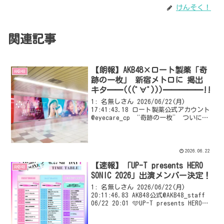
けんそく！
関連記事
【朗報】AKB48×ロート製薬「奇
AKB48
跡の一枚」 新宿メトロに 掲出
キタ━━(((ﾟ∀ﾟ)))━━━━━!!
1: 名無しさん 2026/06/22(月)
17:41:43.18 ロート製薬公式アカウント
@eyecare_cp “奇跡の一枚” ついに掲
出 ‼ ◆掲出期間
6/29（月）-7/5（日） ◆掲出場所 新宿
メトロ スーパープレミアムセッ...
2026.06.22
【速報】「UP-T presents HERO
AKB48
SONIC 2026」出演メンバー決定！
1: 名無しさん 2026/06/22(月)
20:11:46.83 AKB48公式@AKB48_staff
06/22 20:01 🩵UP-T presents HERO
SONIC 2026🩵 AKB48 出演メンバーが決
定しました🩰 ...