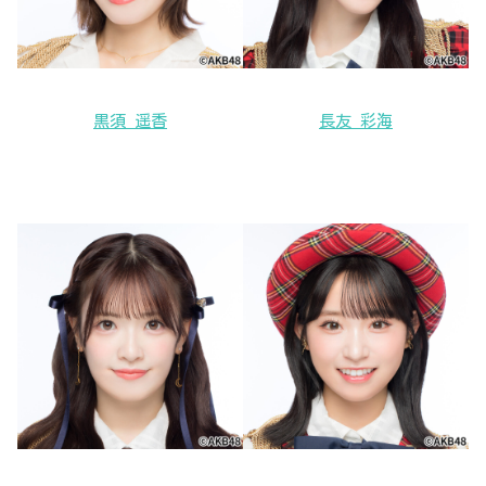
黒須 遥香
長友 彩海