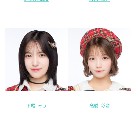
下尾 みう
髙橋 彩音