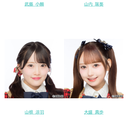
武藤 小麟
山内 瑞葵
山根 涼羽
大盛 真歩