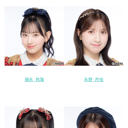
徳永 羚海
永野 芹佳