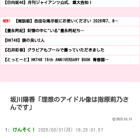
【日向坂46】月刊ジャイアンツ公式、重大告知！
NEW!
【雑談板】自由な掲示板にお使いください 2026年7、8…
【豊永阿紀】記憶の中に"いる"豊永阿紀ち…
【HKT48】頭の良い2人
【石井彩音】グラビアもプールで撮っていただきました
【とっとーと】HKT48 15th ANNIVERSARY BOOK 青春謳…
坂川陽香「理想のアイドル像は指原莉乃さ
んです」
2025.03.31
1:
けんそく！
2025/03/31(月) 16:25:01.57