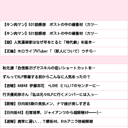
【キン肉マン】531話感想 ポストの中の緩衝材（カツ…
【キン肉マン】531話感想 ポストの中の緩衝材（カツ…
【謎】人気漫画家はなぜ年をとると「時代劇」を描き…
【正論】ホロライブVTuber「（新人について）ウチら…
秋元康「自信無さげでスキルの低いショートカットを…
ずんってKLP移籍する前からこんなに人気あったの？
【吉報】AKB48 伊藤百花 =LOVE とILLITのセンターに…
行天優莉奈さん「私は元々KLPに行くメンバーには入っ…
【朗報】日向坂5期の美肌メン、ナマ腋が美しすぎる
【日向坂46】石塚瑶季、ジャイアンツから超朗報ｷﾀ━━(…
【速報】異常に遅い...？櫻坂46、6thアニラ詳細解禁