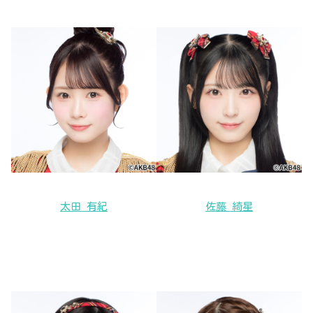
太田 有紀
佐藤 綺星