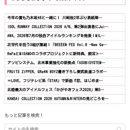
今年の夏も乃木坂46と一緒に！ 川﨑桜2年ぶり表紙巻…
IDOL RUNWAY COLLECTION 2026 A/W、第2弾出演者にJui…
AWA、2026年7月の独自アイドルランキングを発表！M!L…
次世代を担う3組が集結！「BEEEEM FES Vol.8 -New Ge…
ReFaとMISAMOのコラボプロジェクトに新特典、限定ト…
アソビシステム、北米事業強化の新拠点「ASOBISYSTEM…
FRUITS ZIPPER、GRe4N BOYZ書き下ろし東武鉄道コラボ…
＝LOVE、フジテレビ系「STAR」で新曲『恋、はじめま…
北陸最大のアイドルフェス「かがやきフェス2026」第5…
KANSAI COLLECTION 2026 AUTUMN＆WINTERの見どころを…
もっと記事を検索！