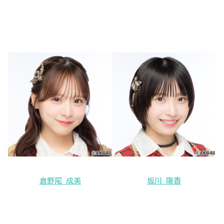
倉野尾 成美
坂川 陽香