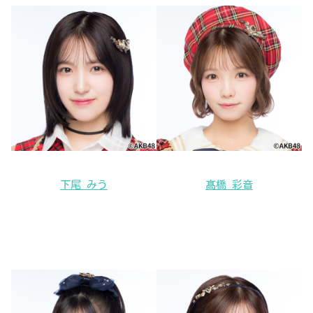
下尾 みう
髙橋 彩音