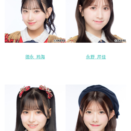
徳永 羚海
永野 芹佳