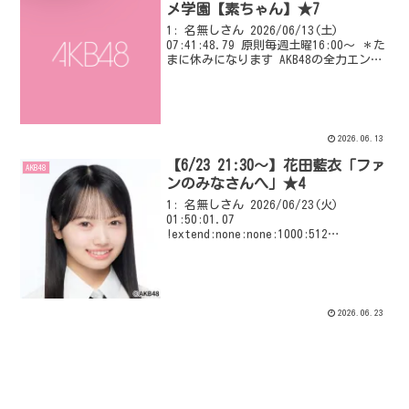
メ学園【素ちゃん】★7
1: 名無しさん 2026/06/13(土)
07:41:48.79 原則毎週土曜16:00～ ＊た
まに休みになります AKB48の全力エンタ
メ学園 前スレ 【エバース】AKB48の全
力エンタメ学園【素ちゃん】★6
VIPQ2_EXTDAT...
2026.06.13
【6/23 21:30～】花田藍衣「ファ
AKB48
ンのみなさんへ」★4
1: 名無しさん 2026/06/23(火)
01:50:01.07
!extend:none:none:1000:512
!extend:none:none:1000:512
!extend:none:none:1000:512 花田藍
衣...
2026.06.23