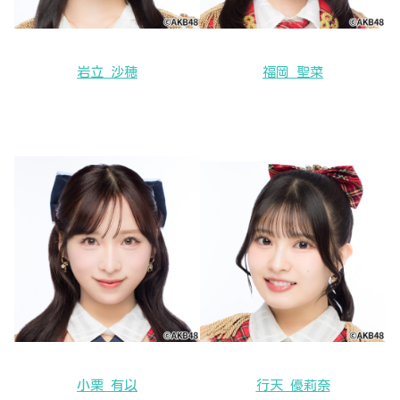
岩立 沙穂
福岡 聖菜
小栗 有以
行天 優莉奈