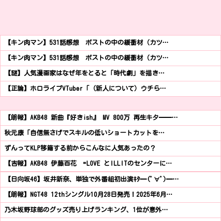
【キン肉マン】531話感想 ポストの中の緩衝材（カツ…
【キン肉マン】531話感想 ポストの中の緩衝材（カツ…
【謎】人気漫画家はなぜ年をとると「時代劇」を描き…
【正論】ホロライブVTuber「（新人について）ウチら…
【朗報】AKB48 新曲『好きish』 MV 800万 再生キタ━━…
秋元康「自信無さげでスキルの低いショートカットを…
ずんってKLP移籍する前からこんなに人気あったの？
【吉報】AKB48 伊藤百花 =LOVE とILLITのセンターに…
【日向坂46】坂井新奈、単独で外番組初出演ｷﾀ━(ﾟ∀ﾟ)━…
【朗報】NGT48 12thシングル10月28日発売！2025年6月…
乃木坂野球部のグッズ売り上げランキング、1位が意外…