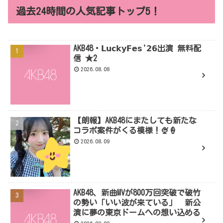
過去24時間の人気記事トップ5！
AKB48・𝗟𝘂𝗰𝗸𝘆𝗙𝗲𝘀'𝟮𝟲出演 無料配
信 ★2
2026.08.08
【朗報】AKB48にまたしても新たな
コラボ案件がくる模様！🍨🍦
2026.08.09
AKB48、新曲MVが800万回突破で破竹
の勢い「いい波が来ている」 新公
演に夢の東京ドームへの想い込める