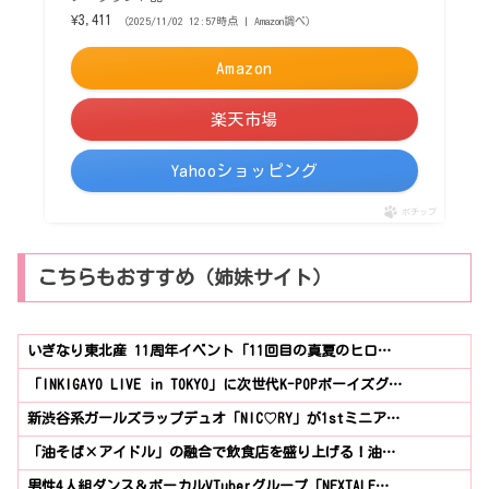
¥3,411
（2025/11/02 12:57時点 | Amazon調べ）
Amazon
楽天市場
Yahooショッピング
ポチップ
こちらもおすすめ（姉妹サイト）
いぎなり東北産 11周年イベント「11回目の真夏のヒロ…
「INKIGAYO LIVE in TOKYO」に次世代K-POPボーイズグ…
新渋谷系ガールズラップデュオ「NIC♡RY」が1stミニア…
「油そば×アイドル」の融合で飲食店を盛り上げる！油…
男性4人組ダンス＆ボーカルVTuberグループ「NEXTALE…