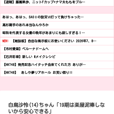
【速報】藤嶌果歩、ニットFカップ+ナマ太ももをブル…
あはっ、あはっ、SAOⅡの設定Ⅵ打って負けちゃった…
高杉騎手のあれ本当なんやろか
昭和を代表する女優の晩年があまりにも寂しすぎる！…
NEW!
【雑談板】自由な掲示板にお使いください 2026年7、8…
【市村愛里】ベルーナドームへ
【石井彩音】新しい #メイクレシピ
【HKT48】発売記念ハイタッチ会来てくれた方 ありが…
【HKT48】 あしや夢リアホール お笑い祭り!!
白鳥沙怜(14)ちゃん「19期は楽屋泥棒しな
いから安心できる」