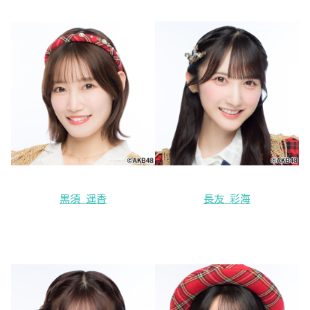
黒須 遥香
長友 彩海