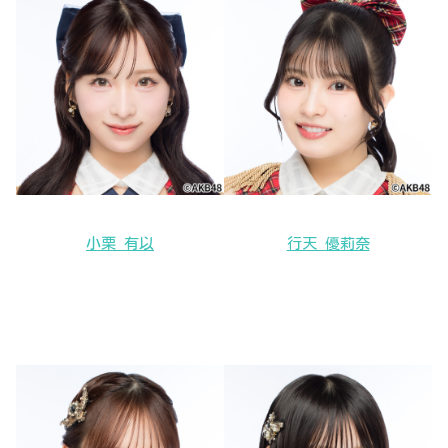
小栗 有以
行天 優莉奈