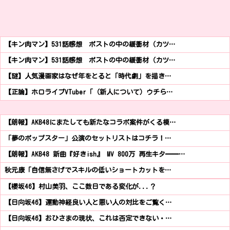
【キン肉マン】531話感想 ポストの中の緩衝材（カツ…
【キン肉マン】531話感想 ポストの中の緩衝材（カツ…
【謎】人気漫画家はなぜ年をとると「時代劇」を描き…
【正論】ホロライブVTuber「（新人について）ウチら…
【朗報】AKB48にまたしても新たなコラボ案件がくる模…
「夢のポップスター」公演のセットリストはコチラ！…
【朗報】AKB48 新曲『好きish』 MV 800万 再生キタ━━…
秋元康「自信無さげでスキルの低いショートカットを…
【櫻坂46】村山美羽、ここ数日である変化が...？
【日向坂46】運動神経良い人と悪い人の対比をご覧く…
【日向坂46】おひさまの現状、これは否定できない・…