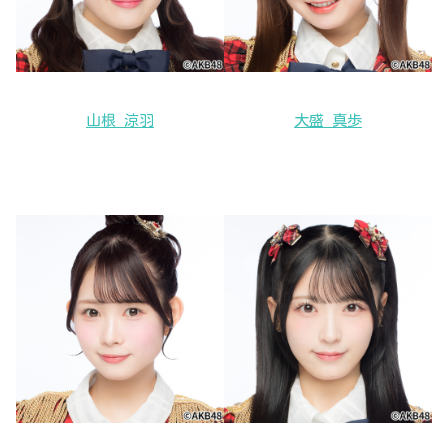
山根 涼羽
大盛 真歩