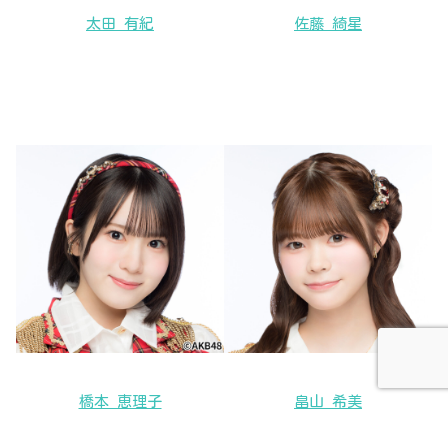
太田 有紀
佐藤 綺星
橋本 恵理子
畠山 希美