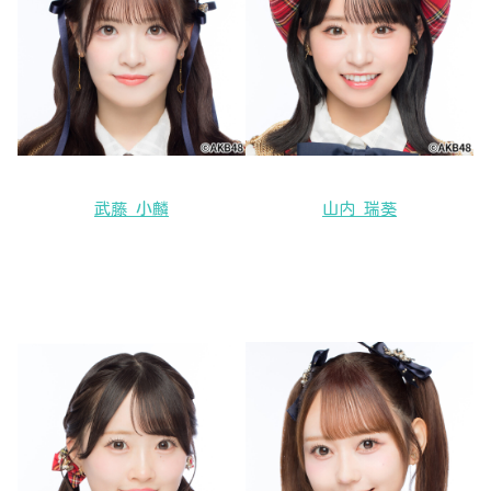
武藤 小麟
山内 瑞葵