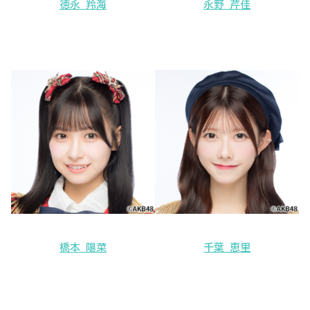
徳永 羚海
永野 芹佳
橋本 陽菜
千葉 恵里