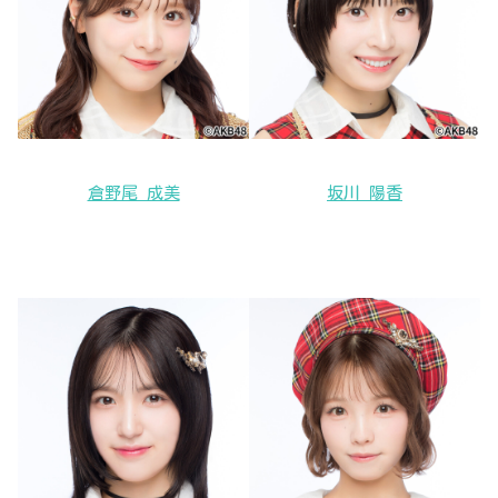
倉野尾 成美
坂川 陽香