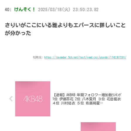
40:
けんそく！
2025/03/18(火) 23:50:23.82
さりいがここにいる誰よりもエバースに詳しいこと
が分かった
引用元:
https://lavender.5ch.net/test/read.cgi/uraidol/1742307281/
【速報】AKB48 年間フォロワー増加数ﾗﾝｷﾝｸﾞ
1位 伊藤百花 2位 八木愛月 ３位 花田藍衣
４位 川村結衣 ５位 佐藤綺星
【2024→2025】