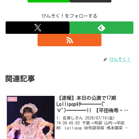
けんそく！をフォローする
けんそく！
関連記事
【速報】本日の公演で17期
AKB48
Lollipopｷﾀ━━━━(ﾟ
∀ﾟ)━━━━!! 【平田侑希・橋
本恵理子・布袋百椛】
1: 名無しさん 2026/07/10(金)
19:30:40.03 千葉→布袋 山内→平田
M5 Lollipop 🆕布袋百椛 橋本陽菜 🆕
平田侑希 #ここからだ公演
VIPQ2_EXTDAT: none:none:1000:512::