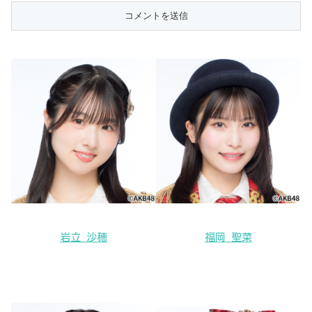
岩立 沙穂
福岡 聖菜