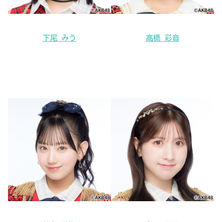
下尾 みう
髙橋 彩音