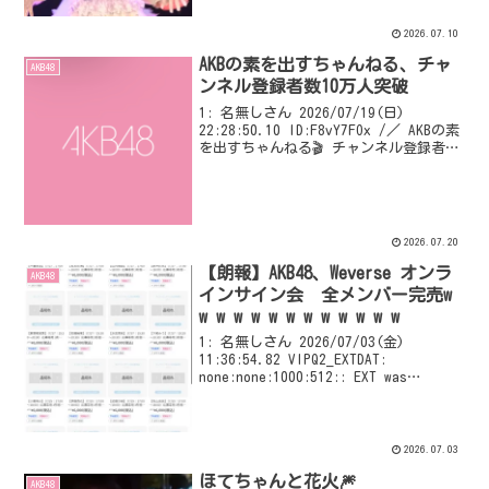
...
2026.07.10
AKBの素を出すちゃんねる、チャ
AKB48
ンネル登録者数10万人突破
1: 名無しさん 2026/07/19(日)
22:28:50.10 ID:F8vY7FOx /／ AKBの素
を出すちゃんねる🎬 チャンネル登録者数
10万人突破🎉 \＼ 皆さんのおかげで
「AKBの素を出すちゃんねる」が チャン
ネル登録者数...
2026.07.20
【朗報】AKB48、Weverse オンラ
AKB48
インサイン会 全メンバー完売w
w w w w w w w w w w w w
1: 名無しさん 2026/07/03(金)
11:36:54.82 VIPQ2_EXTDAT:
none:none:1000:512:: EXT was
configured
2026.07.03
ほてちゃんと花火🎆
AKB48