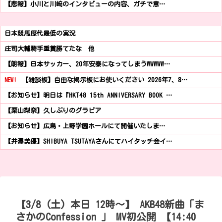
【悲報】小川と川﨑のインタビューの内容、ガチで意…
日本競馬歴代最低の実況
庄司大輔騎手重賞勝てたな 他
【朗報】日本サッカー、20年安泰になってしまうWWWWW…
NEW!
【雑談板】自由な掲示板にお使いください 2026年7、8…
【お知らせ】明日は『HKT48 15th ANNIVERSARY BOOK …
【栗山梨奈】久しぶりのグラビア
【お知らせ】広島・上野学園ホールにて開催いたしま…
【井澤美優】SHIBUYA TSUTAYAさんにてハイタッチ会イ…
【3/8 (土) 本日 12時～】 AKB48新曲「ま
さかのConfession 」 MV初公開 【14:40