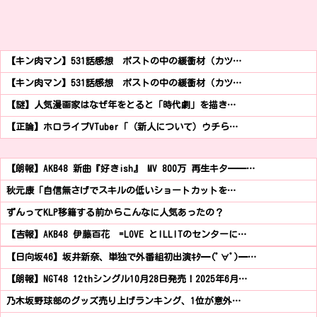
【キン肉マン】531話感想 ポストの中の緩衝材（カツ…
【キン肉マン】531話感想 ポストの中の緩衝材（カツ…
【謎】人気漫画家はなぜ年をとると「時代劇」を描き…
【正論】ホロライブVTuber「（新人について）ウチら…
【朗報】AKB48 新曲『好きish』 MV 800万 再生キタ━━…
秋元康「自信無さげでスキルの低いショートカットを…
ずんってKLP移籍する前からこんなに人気あったの？
【吉報】AKB48 伊藤百花 =LOVE とILLITのセンターに…
【日向坂46】坂井新奈、単独で外番組初出演ｷﾀ━(ﾟ∀ﾟ)━…
【朗報】NGT48 12thシングル10月28日発売！2025年6月…
乃木坂野球部のグッズ売り上げランキング、1位が意外…