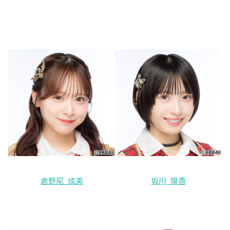
倉野尾 成美
坂川 陽香