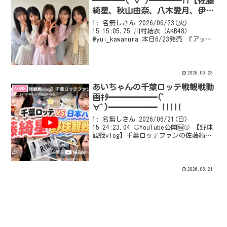
━━━━(ﾟ∀ﾟ)━━━━!!【佐藤
綺星、秋山由奈、八木愛月、伊藤
百花、川村結衣】
1: 名無しさん 2026/06/23(火)
15:15:05.75 川村結衣（AKB48）
@yui_kawamura 本日6/23発売 『アップ
トゥボーイvol.364』さん に掲載してい
ただいています！通常盤表紙✨✨ とって
も嬉しいです...
2026.06.23
あいちゃんの千葉ロッテ戦観戦動
AKB48
画ｷﾀ━━━━━━(ﾟ
∀ﾟ)━━━━━━ !!!!!
1: 名無しさん 2026/06/21(日)
15:24:23.04 ⚾YouTube公開🆕⚾ 【野球
観戦vlog】千葉ロッテファンの佐藤綺星
がZOZOマリンで全力応援してきました！
サッカー⚽観た後は野球だ～⚾ 千葉ロッ
テファンの #佐藤...
2026.06.21