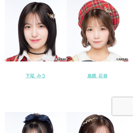
下尾 みう
髙橋 彩音