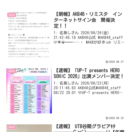
【朗報】AKB48・リミスタ イン
AKB48
ターネットサイン会 開催決
定！！
1: 名無しさん 2026/06/26(金)
21:42:46.19 AKB48公式 @AKB48_staff
🩷🌟💎━━…‥・ #AKBが好きish リミス
タインターネットサイン会 開催決定❣
・‥…━━💎🌟🩷 ☑生配信でメン
バーに...
2026.06.27
【速報】「UP-T presents HERO
AKB48
SONIC 2026」出演メンバー決定！
1: 名無しさん 2026/06/22(月)
20:11:46.83 AKB48公式@AKB48_staff
06/22 20:01 🩵UP-T presents HERO
SONIC 2026🩵 AKB48 出演メンバーが決
定しました🩰 ...
2026.06.23
【速報】 UTB谷間グラビアｷﾀ
AKB48