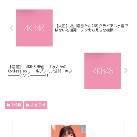
【大悲】坂川陽香たん(18)グラビアは水着で
はないと謝罪 ノンえちえちな模様
【速報】 AKB48 新曲 「まさかの
Confession 」 MVプレミア公開 キタ
━━━(ﾟ∀ﾟ)━━━━!!
AKB48
お知らせ