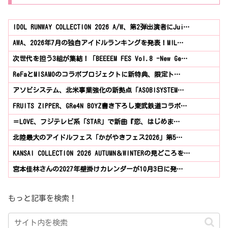
IDOL RUNWAY COLLECTION 2026 A/W、第2弾出演者にJui…
AWA、2026年7月の独自アイドルランキングを発表！M!L…
次世代を担う3組が集結！「BEEEEM FES Vol.8 -New Ge…
ReFaとMISAMOのコラボプロジェクトに新特典、限定ト…
アソビシステム、北米事業強化の新拠点「ASOBISYSTEM…
FRUITS ZIPPER、GRe4N BOYZ書き下ろし東武鉄道コラボ…
＝LOVE、フジテレビ系「STAR」で新曲『恋、はじめま…
北陸最大のアイドルフェス「かがやきフェス2026」第5…
KANSAI COLLECTION 2026 AUTUMN＆WINTERの見どころを…
宮本佳林さんの2027年壁掛けカレンダーが10月3日に発…
もっと記事を検索！