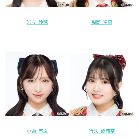
岩立 沙穂
福岡 聖菜
小栗 有以
行天 優莉奈