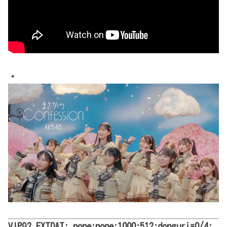
・
VIPQ2_EXTDAT: none:none:1000:512:donguri=0/4: