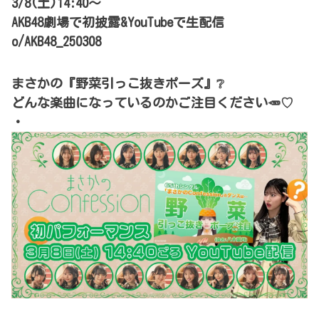
3/8(土)14:40～
AKB48劇場で初披露&YouTubeで生配信
o/AKB48_250308
まさかの『野菜引っこ抜きポーズ』❔
どんな楽曲になっているのかご注目ください🥕♡
・