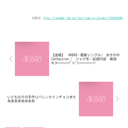
引用元:
https://lavender.5ch.net/test/read.cgi/uraidol/1739536536/
【速報】 AKB48・最新シングル〖 まさかの
Confession 〗 ジャケ写・収録内容 解禁
キタ━━━(ﾟ∀ﾟ)━━━━!!
いともも🍑の手作りバレンタインチョコきた
ああああああああ