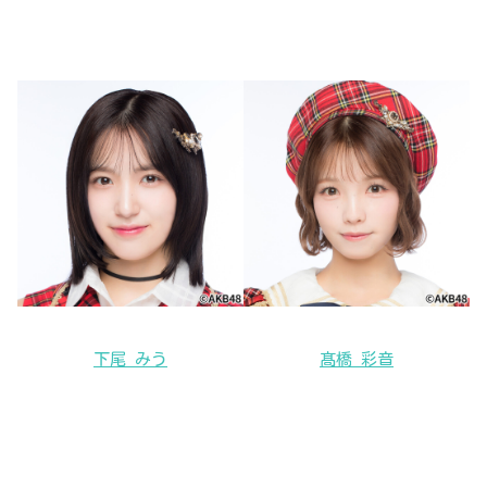
下尾 みう
髙橋 彩音