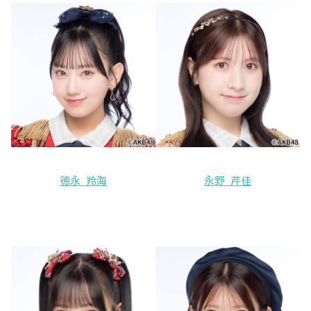
徳永 羚海
永野 芹佳