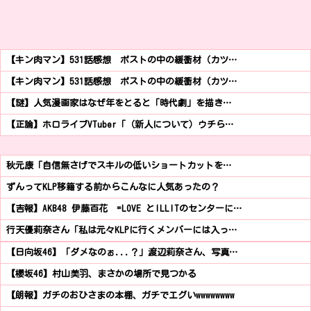
【キン肉マン】531話感想 ポストの中の緩衝材（カツ…
【キン肉マン】531話感想 ポストの中の緩衝材（カツ…
【謎】人気漫画家はなぜ年をとると「時代劇」を描き…
【正論】ホロライブVTuber「（新人について）ウチら…
秋元康「自信無さげでスキルの低いショートカットを…
ずんってKLP移籍する前からこんなに人気あったの？
【吉報】AKB48 伊藤百花 =LOVE とILLITのセンターに…
行天優莉奈さん「私は元々KLPに行くメンバーには入っ…
【日向坂46】「ダメなのぉ...？」渡辺莉奈さん、写真…
【櫻坂46】村山美羽、まさかの場所で見つかる
【朗報】ガチのおひさまの本棚、ガチでエグいwwwwwwww