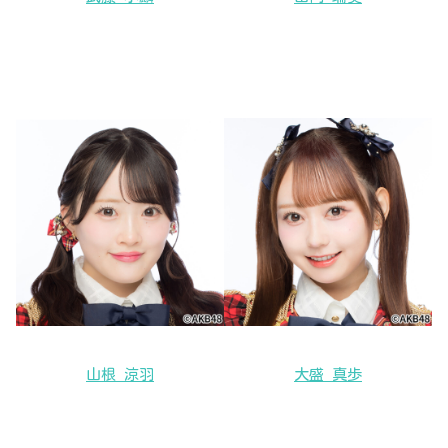
山根 涼羽
大盛 真歩