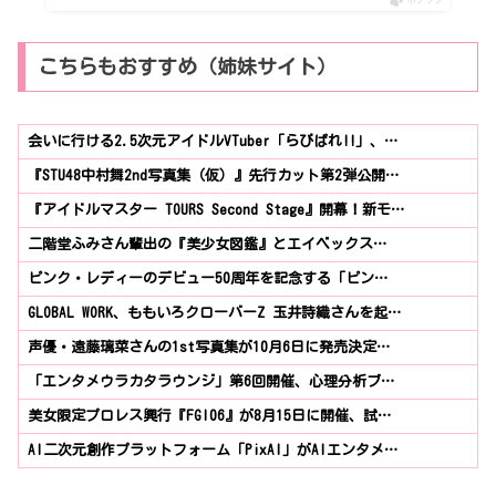
こちらもおすすめ（姉妹サイト）
会いに行ける2.5次元アイドルVTuber「らびぱれ!!」、…
『STU48中村舞2nd写真集（仮）』先行カット第2弾公開…
『アイドルマスター TOURS Second Stage』開幕！新モ…
二階堂ふみさん輩出の『美少女図鑑』とエイベックス…
ピンク・レディーのデビュー50周年を記念する「ピン…
GLOBAL WORK、ももいろクローバーZ 玉井詩織さんを起…
声優・遠藤璃菜さんの1st写真集が10月6日に発売決定…
「エンタメウラカタラウンジ」第6回開催、心理分析ブ…
美女限定プロレス興行『FGI06』が8月15日に開催、試…
AI二次元創作プラットフォーム「PixAI」がAIエンタメ…