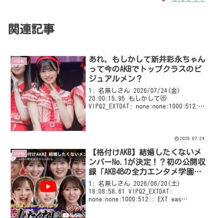
関連記事
あれ、もしかして新井彩永ちゃん
AKB48
って今のAKBでトップクラスのビ
ジュアルメン？
1: 名無しさん 2026/07/24(金)
20:00:15.95 もしかして😻
VIPQ2_EXTDAT: none:none:1000:512::
EXT was configured
2026.07.24
【格付けAKB】結婚したくないメ
AKB48
ンバーNo.1が決定！？初の公開収
録「AKB48の全力エンタメ学園」
#18】公開ｷﾀｰｰｰ(ﾟ∀ﾟ) ｰｰｰ!!
1: 名無しさん 2026/06/20(土)
18:08:58.61 VIPQ2_EXTDAT:
none:none:1000:512:: EXT was
configured