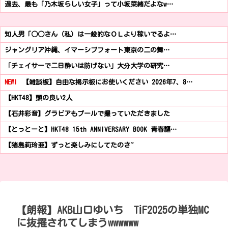
過去、最も「乃木坂らしい女子」って小坂菜緒だよなw…
知人男「○○さん（私）は一般的なＯＬより稼いでるよ…
ジャングリア沖縄、イマーシブフォート東京の二の舞…
「チェイサーで二日酔いは防げない」大分大学の研究…
NEW!
【雑談板】自由な掲示板にお使いください 2026年7、8…
【HKT48】頭の良い2人
【石井彩音】グラビアもプールで撮っていただきました
【とっとーと】HKT48 15th ANNIVERSARY BOOK 青春謳…
【猪島莉玲亜】ずっと楽しみにしてたのさ~
【朗報】AKB山口ゆいち TİF2025の単独MC
に抜擢されてしまうwwwwww