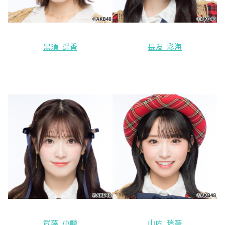
黒須 遥香
長友 彩海
武藤 小麟
山内 瑞葵