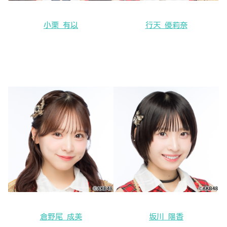
小栗 有以
行天 優莉奈
倉野尾 成美
坂川 陽香