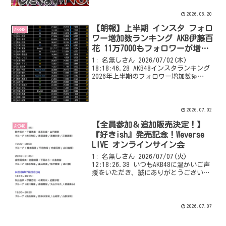
2026.06.20
【朗報】上半期 インスタ フォロ
AKB48
ワー増加数ランキング AKB伊藤百
花 11万7000もフォロワーが増え
てしまうw w w w w w w w w w w
1: 名無しさん 2026/07/02(木)
w w
18:18:46.28 AKB48インスタランキング
2026年上半期のフォロワー増加数💫
2026.12.31→2026.06.30 🥇 #伊藤百
花 117,712 🥈 #佐藤綺星 20,12...
2026.07.02
【全員参加＆追加販売決定！】
AKB48
『好きish』発売記念！Weverse
LIVE オンラインサイン会
1: 名無しさん 2026/07/07(火)
12:18:26.38 いつもAKB48に温かいご声
援をいただき、誠にありがとうございま
す。 AKB48 68th Single『好きish』の
発売記念してWeverse LIVE オンライン
サ...
2026.07.07