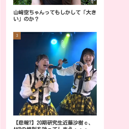
山﨑空ちゃんってもしかして「大き
い」のか？
【悲報?】20期研究生近藤沙樹ｃ、