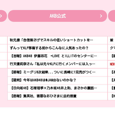
AKB公式
秋元康「自信無さげでスキルの低いショートカットを…
嫁
ずんってKLP移籍する前からこんなに人気あったの？
ク
【吉報】AKB48 伊藤百花 =LOVE とILLITのセンターに…
【
行天優莉奈さん「私は元々KLPに行くメンバーには入っ…
NEW
【朗報】ミーグリ8次結果...ついに長嶋に1完売がつく…
【
【疑問】今年はAKB48は@JAM出ないのかな？
【
【日向坂46】石塚瑶季×乃木坂46井上和、まさかの裏話…
【
【悲報】集英社、害悪なおひさまに法的措置
【