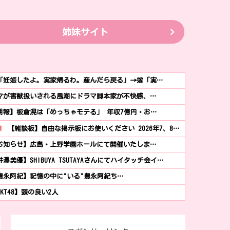
姉妹サイト
「妊娠したよ。実家帰るわ。産んだら戻る」→嫁「実…
マが害獣扱いされる風潮にドラマ脚本家が不快感、…
朗報】板倉滉は「めっちゃモテる」 年収7億円・お…
!
【雑談板】自由な掲示板にお使いください 2026年7、8…
お知らせ】広島・上野学園ホールにて開催いたしま…
井澤美優】SHIBUYA TSUTAYAさんにてハイタッチ会イ…
豊永阿紀】記憶の中に"いる"豊永阿紀ち…
HKT48】頭の良い2人