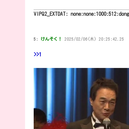
VIPQ2_EXTDAT: none:none:1000:512:don
5:
けんそく！
2025/02/06(木) 20:25:42.25
>>1