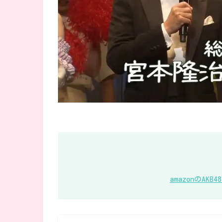
amazonのA