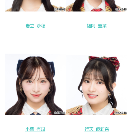
岩立 沙穂
福岡 聖菜
小栗 有以
行天 優莉奈