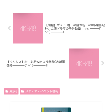
【朗報】ゼスト 唯一の勝ち組 AKB小栗有以
ﾁｬﾝ 主演ドラマの予告動画 キタ━━━(ﾟ
∀ﾟ)━━━━!!
【ぺんシス】村山彩希＆岩立沙穂BOG表紙画
像ｷﾀ━━━━(ﾟ∀ﾟ)━━━━!!
AKB48
メディア・イベント情報