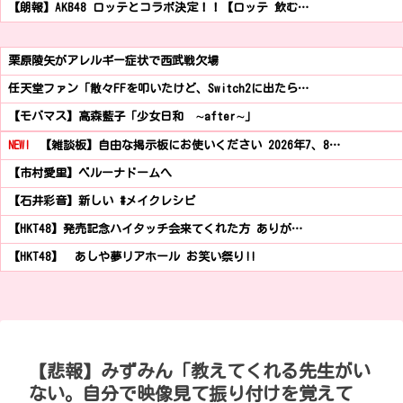
【朗報】AKB48 ロッテとコラボ決定！！【ロッテ 飲む…
栗原陵矢がアレルギー症状で西武戦欠場
任天堂ファン「散々FFを叩いたけど、Switch2に出たら…
【モバマス】高森藍子「少女日和 ∼after∼」
NEW!
【雑談板】自由な掲示板にお使いください 2026年7、8…
【市村愛里】ベルーナドームへ
【石井彩音】新しい #メイクレシピ
【HKT48】発売記念ハイタッチ会来てくれた方 ありが…
【HKT48】 あしや夢リアホール お笑い祭り!!
【悲報】みずみん「教えてくれる先生がい
ない。自分で映像見て振り付けを覚えて