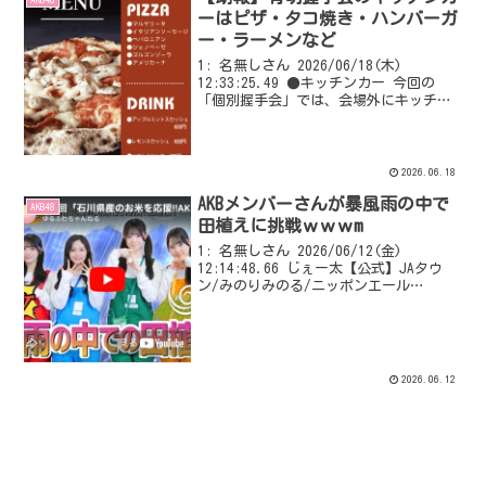
ーはピザ・タコ焼き・ハンバーガ
ー・ラーメンなど
1: 名無しさん 2026/06/18(木)
12:33:25.49 ●キッチンカー 今回の
「個別握手会」では、会場外にキッチン
カーを設置いたします。 【6月20日
（土）】 【6月21日（日）】
VIPQ2_EXTDAT: none:non...
2026.06.18
AKBメンバーさんが暴風雨の中で
AKB48
田植えに挑戦ｗｗｗm
1: 名無しさん 2026/06/12(金)
12:14:48.66 じぇー太【公式】JAタウ
ン/みのりみのる/ニッポンエール
@JA_JAtown 📣#じぇー太 からのお知ら
せ📣 #ニッポンエール が協賛する
#AKB48 さんがMCのY...
2026.06.12