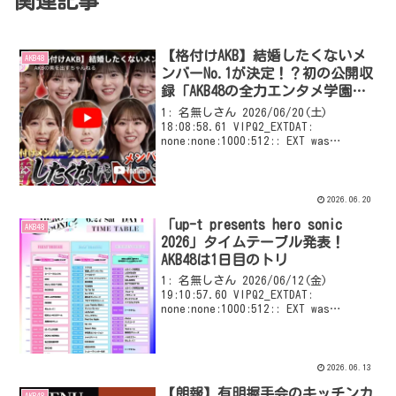
関連記事
【格付けAKB】結婚したくないメ
AKB48
ンバーNo.1が決定！？初の公開収
録「AKB48の全力エンタメ学園」
#18】公開ｷﾀｰｰｰ(ﾟ∀ﾟ) ｰｰｰ!!
1: 名無しさん 2026/06/20(土)
18:08:58.61 VIPQ2_EXTDAT:
none:none:1000:512:: EXT was
configured
2026.06.20
「up-t presents hero sonic
AKB48
2026」タイムテーブル発表！
AKB48は1日目のトリ
1: 名無しさん 2026/06/12(金)
19:10:57.60 VIPQ2_EXTDAT:
none:none:1000:512:: EXT was
configured
2026.06.13
【朗報】有明握手会のキッチンカ
AKB48