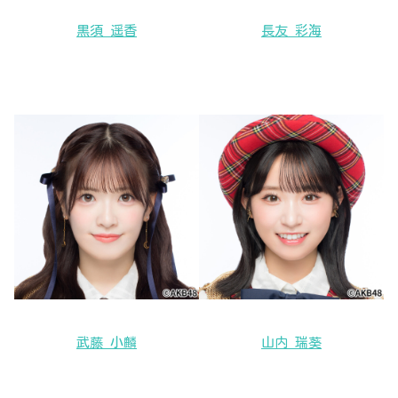
黒須 遥香
長友 彩海
武藤 小麟
山内 瑞葵