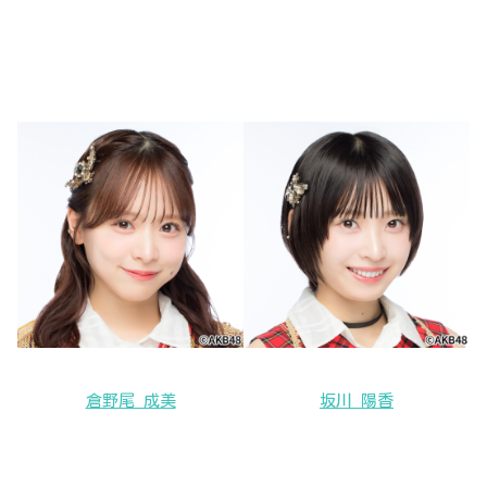
倉野尾 成美
坂川 陽香