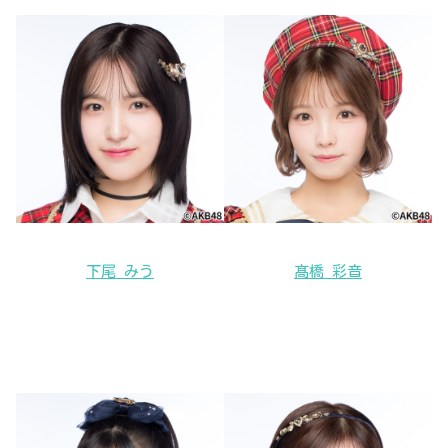
下尾 みう
髙橋 彩音