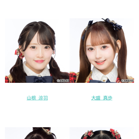
山根 涼羽
大盛 真歩