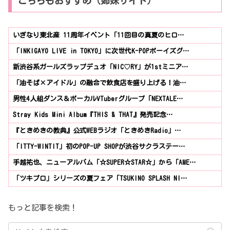
こちらもおすすめ（姉妹サイト）
いぎなり東北産 11周年イベント「11回目の真夏のヒロ…
「INKIGAYO LIVE in TOKYO」に次世代K-POPボーイズグ…
新渋谷系ガールズラップデュオ「NIC♡RY」が1stミニア…
「油そば×アイドル」の融合で飲食店を盛り上げる！油…
男性4人組ダンス＆ボーカルVTuberグループ「NEXTALE…
Stray Kids Mini Album『THIS & THAT』発売記念…
『ときめきの教典』公式WEBラジオ「ときめきRadio」…
「ITTY-WINTIT」初のPOP-UP SHOPが渋谷サクラステー…
手越祐也、ニューアルバム「☆SUPER☆STAR☆」から「AME…
「ツキプロ」シリーズの夏フェア「TSUKINO SPLASH NI…
もっと記事を検索！