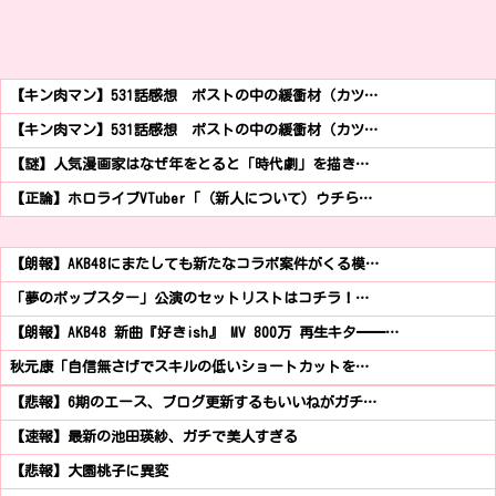
【キン肉マン】531話感想 ポストの中の緩衝材（カツ…
【キン肉マン】531話感想 ポストの中の緩衝材（カツ…
【謎】人気漫画家はなぜ年をとると「時代劇」を描き…
【正論】ホロライブVTuber「（新人について）ウチら…
【朗報】AKB48にまたしても新たなコラボ案件がくる模…
「夢のポップスター」公演のセットリストはコチラ！…
【朗報】AKB48 新曲『好きish』 MV 800万 再生キタ━━…
秋元康「自信無さげでスキルの低いショートカットを…
【悲報】6期のエース、ブログ更新するもいいねがガチ…
【速報】最新の池田瑛紗、ガチで美人すぎる
【悲報】大園桃子に異変