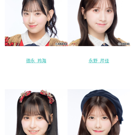
徳永 羚海
永野 芹佳